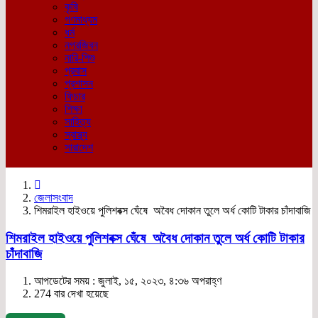
কৃষি
গণমাধ্যম
ধর্ম
নগরজিবন
নারি-শিশু
প্রবাস
প্রশাসন
ফিচার
শিক্ষা
সাহিত্য
স্বাস্থ্য
সারাদেশ
জেলাসংবাদ
শিমরাইল হাইওয়ে পুলিশবক্স ঘেঁষে অবৈধ দোকান তুলে অর্ধ কোটি টাকার চাঁদাবাজি
শিমরাইল হাইওয়ে পুলিশবক্স ঘেঁষে অবৈধ দোকান তুলে অর্ধ কোটি টাকার
চাঁদাবাজি
আপডেটের সময় : জুলাই, ১৫, ২০২৩, ৪:৩৬ অপরাহ্ণ
274 বার দেখা হয়েছে