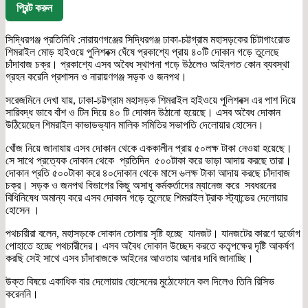
প্রিন্ট করুন
সিদ্ধিরগঞ্জ প্রতিনিধি :নারায়ণগঞ্জের সিদ্ধিরগঞ্জ ঢাকা-চট্টগ্রাম মহাসড়কের চিটাগাংরোড
শিমরাইল মোড় হাইওয়ে পুলিশবক্স ঘেঁষে প্রকাশ্যে প্রায় ৪০টি দোকান গড়ে তুলেছে
চাঁদাবাজ চক্র। প্রকাশ্যে এসব অবৈধ স্থাপনা গড়ে উঠলেও আইনগত কোন ব্যবস্থা
গ্রহন করেনি প্রশাসন ও নারায়ণগঞ্জ সড়ক ও জনপথ।
সরেজমিনে দেখা যায়, ঢাকা-চট্টগ্রাম মহাসড়ক শিমরাইল হাইওয়ে পুলিশবক্স এর পাশ দিয়ে
সারিবদ্ধ ভাবে বাঁশ ও টিন দিয়ে ৪০ টি দোকান উঠানো হয়েছে। এসব অবৈধ দোকান
উঠিয়েছেন শিমরাইল কাভাডভ্যান মালিক সমিতির সভাপতি দেলোয়ার হোসেন।
খোঁজ নিয়ে জানাযায় এসব দোকান থেকে এককালীন প্রায় ৫০লক্ষ টাকা নেওয়া হয়েছে।
সে সাথে প্রত্যেক দোকান থেকে প্রতিদিন ৫০০টাকা করে ভাড়া আদায় করছে তারা।
দোকান প্রতি ৫০০টাকা করে ৪০দোকান থেকে মাসে ৬লক্ষ টাকা আদায় করছে চাঁদাবাজ
চক্র। সড়ক ও জনপথ বিভাগের কিছু অসাধু কর্মকর্তাদের ম্যানেজ করে সবধরনের
বিধিনিষেধ অমান্য করে এসব দোকান গড়ে তুলেছে শিমরাইল ট্রাক স্ট্যান্ডের দেলোয়ার
হোসেন ।
পথচারীরা বলেন, মহাসড়কে দোকান তোলায় সৃষ্টি হচ্ছে যানজট। যানজটের কারণে দুর্ভোগ
পোহাতে হচ্ছে পথচারীদের। এসব অবৈধ দোকান উচ্ছেদ করতে কতৃপক্ষের দৃষ্টি আকর্ষণ
করছি সেই সাথে এসব চাঁদাবাজকে আইনের আওতায় আনার দাবি জানাচ্ছি।
উক্ত বিষয়ে একাধিক বার দেলোয়ার হোসেনের মুঠোফোনে কল দিলেও তিনি রিসিভ
করেননি।