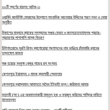
৩০টি স্বর্ণের বারসহ আটক-৩
ওয়ার্কিং জার্নালিষ্ট ফোরামের উদ্যোগে সাংবাদিক আনোয়ার উদ্দিনের স্মরণ সভা ও দোয়া
অনুষ্ঠিত
বিকাশের মাধ্যমে ব্র্যাকের সদস্যদের সঞ্চয় ফেরত ও জনসচেতনতামূলক প্রচার-
প্রচারণার পাশাপাশি মাস্ক বিতরণ
চিটাগাংরোডে মুরগি রিপন ব্যাপোরোয়া প্রশাসনের নাম ভাঙিয়ে চাঁদাবাজি র‌্যাবের
হস্তক্ষেপ কামনা
শুরু হয়েছে মধুবৃক্ষ খেজুর গাছের রস সংগ্রহ
কেশবপুরে ইয়াবাসহ ২ মাদক ব্যবসায়ী গ্রেফতার
কেশবপুরে ভ্রাম্যমান আদালতে অবৈধ ইটভাটা বন্ধ \ জরিমানা আদায়
মহানবী (সা:) এর অবমাননাকারী মামুনুল হক ও ফয়জুল করিমের শাস্তির দাবিতে
মানববন্ধন