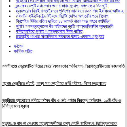
আড়ংয়ে ফোটোগ্রাফি অ্যাসিস্ট্যান্ট পদে নিয়োগ, এইচএসসি পাসেই আবেদন
ব্র্যাকের ডেপুটি ম্যানেজার পদে চাকরির সুযোগ, সপ্তাহে ২ দিন ছুটি
সুনামগঞ্জের দিরাই বাসস্ট্রেশনে পুলিশের অভিযানে ৪০০ পিস ইয়াবাসহ আটক ২
ওয়ালটন হাই-টেক ইন্ডাস্ট্রিজে প্রিন্টিং মেশিন অপারেটর পদে নিয়োগ
প্রিপেইড মিটার বাতিল দাবিতে ১১ আগস্ট নারায়ণগঞ্জ শহরে গণমিছিল
জুলাই গণঅভ্যুত্থানের বীর শহীদদের প্রতি খাগড়াছড়িবাসীর শ্রদ্ধাঞ্জলি
বালিয়াকান্দিতে জুলাই গণঅভ্যুত্থান দিবস পালিত
রাজবাড়ীর পাংশায় সাংবাদিককে মারধরের ঘটনায় একজন গ্রেপ্তার
সর্বশেষ
সর্বাধিক পঠিত
বকশীগঞ্জে প্রেমঘটিত বিয়ের জেরে অপহরণের অভিযোগ, নিরাপত্তাহীনতায় নবদম্পতি
প্রথম শ্রেণিতে লটারি, অন্য সব শ্রেণিতে ভর্তি পরীক্ষা: শিক্ষা মন্ত্রণালয়
ডুমুরিয়ায় ঘ্যাংরাইল নদীতে অবৈধ বাঁধ ও নেট-পাটার বিরুদ্ধে অভিযান: ১০টি বাঁধ ও
নিষিদ্ধ জাল ধ্বংস
মৃত্যুদণ্ড বাদ না দেওয়ায় প্রত্যক্ষদর্শীদের তথ্য দেয়নি জাতিসংঘ: ট্রাইব্যুনালকে