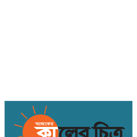
তিস্তা মহাপরিকল্পনার পাইলট প্রকল্পের
কাজ অল্প কিছুদিনের মধ্যেই শুরু হবে: পানি
সম্পদ প্রতিমন্ত্রী
সুনামগঞ্জের মান্নান মিয়া দালালদের খপ্পরে
পড়ে এখন ভারতের গুয়াহাটি রিফুজি ক্যাম্পে
আটক
গোয়ালন্দে ছুরিকাঘাতে যুবলীগ নেতার মৃত্যু