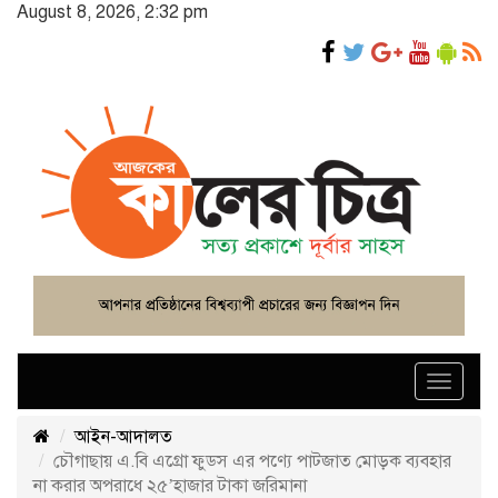
August 8, 2026, 2:32 pm
Toggle
navigat
আইন-আদালত
চৌগাছায় এ.বি এগ্রো ফুডস এর পণ্যে পাটজাত মোড়ক ব্যবহার
না করার অপরাধে ২৫’হাজার টাকা জরিমানা