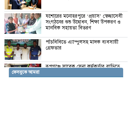
যশোরের মনোহরপুরে ‘প্রয়াস’ স্বেচ্ছাসেবী
সংগঠনের শুভ উদ্বোধন, শিক্ষা উপকরণ ও
মানবিক সহায়তা বিতরণ
পাঁচবিবিতে এ্যাম্পুলসহ মাদক ব্যবসায়ী
গ্রেফতার
রূপগঞ্জে সাবেক সেনা কর্মকর্তার বাড়িতে
ফেসবুকে আমরা
হামলা ভাংচুর ২০লক্ষাধিক টাকার মাল লুট
সুনামগঞ্জের দিরাইয়ে ১৪৪ ধারা উপেক্ষা
করে বিএনপির দুই পক্ষের পাল্টাপাল্টি
মিছিল ও সমাবেশ
ডুমুরিয়ায় আইন-শৃঙ্খলার চরম অবনতি:
চুরি-ছিনতাই নিত্যদিনের ঘটনা