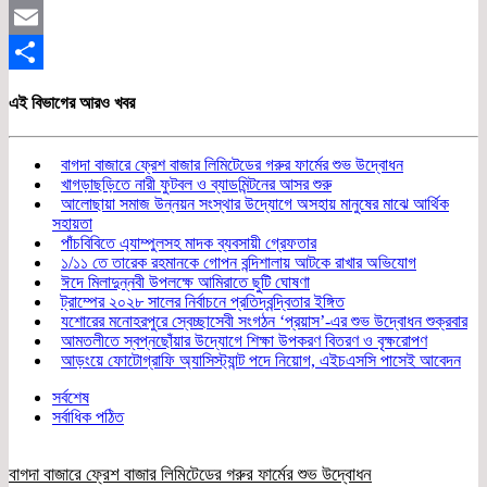
Twitter
Email
Share
এই বিভাগের আরও খবর
বাগদা বাজারে ফ্রেশ বাজার লিমিটেডের গরুর ফার্মের শুভ উদ্বোধন
খাগড়াছড়িতে নারী ফুটবল ও ব্যাডমিন্টনের আসর শুরু
আলোছায়া সমাজ উন্নয়ন সংস্থার উদ্যোগে অসহায় মানুষের মাঝে আর্থিক
সহায়তা
পাঁচবিবিতে এ্যাম্পুলসহ মাদক ব্যবসায়ী গ্রেফতার
১/১১ তে তারেক রহমানকে গোপন বন্দিশালায় আটকে রাখার অভিযোগ
ঈদে মিলাদুন্নবী উপলক্ষে আমিরাতে ছুটি ঘোষণা
ট্রাম্পের ২০২৮ সালের নির্বাচনে প্রতিদ্বন্দ্বিতার ইঙ্গিত
যশোরের মনোহরপুরে স্বেচ্ছাসেবী সংগঠন ‘প্রয়াস’-এর শুভ উদ্বোধন শুক্রবার
আমতলীতে স্বপ্নছোঁয়ার উদ্যোগে শিক্ষা উপকরণ বিতরণ ও বৃক্ষরোপণ
আড়ংয়ে ফোটোগ্রাফি অ্যাসিস্ট্যান্ট পদে নিয়োগ, এইচএসসি পাসেই আবেদন
সর্বশেষ
সর্বাধিক পঠিত
বাগদা বাজারে ফ্রেশ বাজার লিমিটেডের গরুর ফার্মের শুভ উদ্বোধন