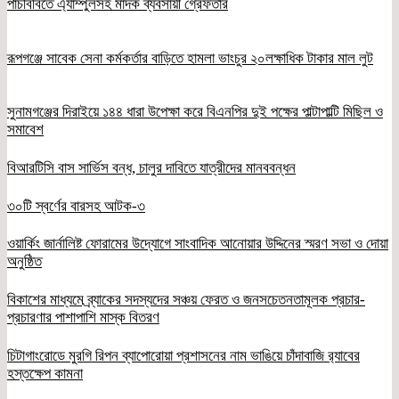
পাঁচবিবিতে এ্যাম্পুলসহ মাদক ব্যবসায়ী গ্রেফতার
রূপগঞ্জে সাবেক সেনা কর্মকর্তার বাড়িতে হামলা ভাংচুর ২০লক্ষাধিক টাকার মাল লুট
সুনামগঞ্জের দিরাইয়ে ১৪৪ ধারা উপেক্ষা করে বিএনপির দুই পক্ষের পাল্টাপাল্টি মিছিল ও
সমাবেশ
বিআরটিসি বাস সার্ভিস বন্ধ, চালুর দাবিতে যাত্রীদের মানববন্ধন
৩০টি স্বর্ণের বারসহ আটক-৩
ওয়ার্কিং জার্নালিষ্ট ফোরামের উদ্যোগে সাংবাদিক আনোয়ার উদ্দিনের স্মরণ সভা ও দোয়া
অনুষ্ঠিত
বিকাশের মাধ্যমে ব্র্যাকের সদস্যদের সঞ্চয় ফেরত ও জনসচেতনতামূলক প্রচার-
প্রচারণার পাশাপাশি মাস্ক বিতরণ
চিটাগাংরোডে মুরগি রিপন ব্যাপোরোয়া প্রশাসনের নাম ভাঙিয়ে চাঁদাবাজি র‌্যাবের
হস্তক্ষেপ কামনা