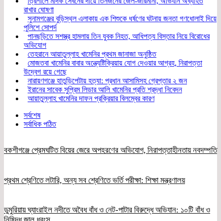
ত্রিশালে মাদক সেবনের দায়ে তিনজনের জেল-জরিমানা, অভিযান অব্যাহত
রাখার ঘোষণা
সুনামগঞ্জের বুড়িস্থল এলাকায় এক শিশুকে ধর্ষণের ঘটনায় জনতা গণধোলাই দিয়ে
পুলিশে সোপর্দ
পানছড়িতে সশস্ত্র হামলায় তিন যুবক নিহত, আধিপত্য বিস্তার নিয়ে বিরোধের
অভিযোগ
তেহরানে আয়াতুল্লাহ খামেনির প্রথম জানাজা অনুষ্ঠিত
মোজতবা খামেনির বাবার অন্ত্যেষ্টিক্রিয়ায় যোগ দেওয়ার আগ্রহ, নিরাপত্তা
উদ্বেগ রয়ে গেছে
নারায়ণগঞ্জে হাতুড়িপেটায় হত্যা: প্রধান আসামিসহ গ্রেপ্তার ২ জন
ইরানের সাবেক সুপ্রিম লিডার আলি খামেনির প্রতি শ্রদ্ধা নিবেদন
আয়াতুল্লাহ খামেনির দাফন প্রক্রিয়ার বিলম্বের কারণ
সর্বশেষ
সর্বাধিক পঠিত
বকশীগঞ্জে প্রেমঘটিত বিয়ের জেরে অপহরণের অভিযোগ, নিরাপত্তাহীনতায় নবদম্পতি
প্রথম শ্রেণিতে লটারি, অন্য সব শ্রেণিতে ভর্তি পরীক্ষা: শিক্ষা মন্ত্রণালয়
ডুমুরিয়ায় ঘ্যাংরাইল নদীতে অবৈধ বাঁধ ও নেট-পাটার বিরুদ্ধে অভিযান: ১০টি বাঁধ ও
নিষিদ্ধ জাল ধ্বংস