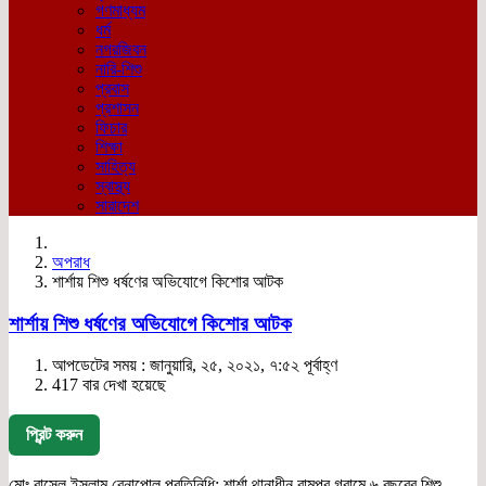
গণমাধ্যম
ধর্ম
নগরজিবন
নারি-শিশু
প্রবাস
প্রশাসন
ফিচার
শিক্ষা
সাহিত্য
স্বাস্থ্য
সারাদেশ
অপরাধ
শার্শায় শিশু ধর্ষণের অভিযোগে কিশোর আটক
শার্শায় শিশু ধর্ষণের অভিযোগে কিশোর আটক
আপডেটের সময় : জানুয়ারি, ২৫, ২০২১, ৭:৫২ পূর্বাহ্ণ
417 বার দেখা হয়েছে
প্রিন্ট করুন
মোঃ রাসেল ইসলাম,বেনাপোল প্রতিনিধি: শার্শা থানাধীন রামপুর গ্রামে ৬ বছরের শিশু