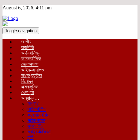
August 6, 2026, 4:11 pm
Toggle navigation
জাতীয়
রাজনীতি
অর্থ্যবানিজ্য
আন্তর্জাতিক
জেলাসংবাদ
আইন-আদালত
তথ্যপ্রযুক্তি
বিনোদন
এক্সক্লুসিভ
খেলাধুলা
অন্যান্য…
অপরাধ
লাইফস্টাইল
করোনাভাইরাস
পাঠক কলাম
সম্পাদকীয়
স্বাস্থ্য-চিকিৎসা
কৃষি