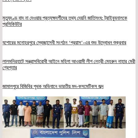
মৃত্যুদণ্ড বাদ না দেওয়ায় প্রত্যক্ষদর্শীদের তথ্য দেয়নি জাতিসংঘ: ট্রাইব্যুনালকে
প্রসিকিউটর
যশোরের মনোহরপুরে স্বেচ্ছাসেবী সংগঠন ‘প্রয়াস’-এর শুভ উদ্বোধন শুক্রবার
লালমনিরহাটে সন্ত্রাসবিরোধী আইনে মহিলা আওয়ামী লীগ নেত্রী মেহরুন নাহার মেরী
গ্রেপ্তার
জামালপুরে বিজিবির পৃথক অভিযানে ভারতীয় মদ-কসমেটিকস জব্দ