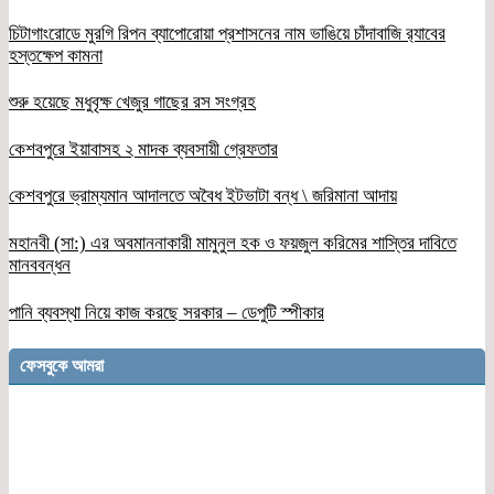
চিটাগাংরোডে মুরগি রিপন ব্যাপোরোয়া প্রশাসনের নাম ভাঙিয়ে চাঁদাবাজি র‌্যাবের
হস্তক্ষেপ কামনা
শুরু হয়েছে মধুবৃক্ষ খেজুর গাছের রস সংগ্রহ
কেশবপুরে ইয়াবাসহ ২ মাদক ব্যবসায়ী গ্রেফতার
কেশবপুরে ভ্রাম্যমান আদালতে অবৈধ ইটভাটা বন্ধ \ জরিমানা আদায়
মহানবী (সা:) এর অবমাননাকারী মামুনুল হক ও ফয়জুল করিমের শাস্তির দাবিতে
মানববন্ধন
পানি ব্যবস্থা নিয়ে কাজ করছে সরকার – ডেপুটি স্পীকার
ফেসবুকে আমরা