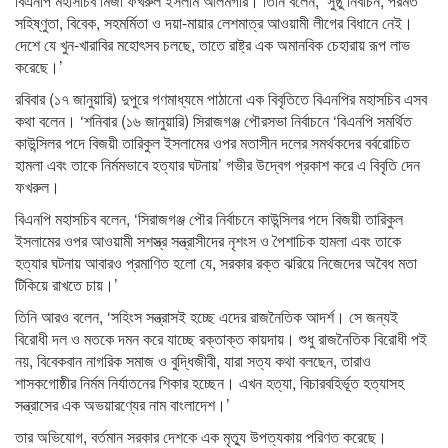
বিএনপি মহাসচিব মির্জা ফখরুল ইসলাম আলমগীর। তিনি বলেন, ‘সুষ্ঠু নির্বাচন, পরমত
সহিষ্ণুতা, বিবেক, সহমর্মিতা ও দয়া-মায়ার লেশমাত্র আওয়ামী লীগের বিধানে নেই।
দেশে যে খুন-খারাবির মহোৎসব চলছে, তাতে রাষ্ট্র এক অমানবিক চেহারায় রূপ লাভ
করেছে।’
রবিবার (১৭ জানুয়ারি) দুপুরে গণমাধ্যমে পাঠানো এক বিবৃতিতে বিএনপির মহাসচিব এসব
কথা বলেন। ‘শনিবার (১৬ জানুয়ারি) সিরাজগঞ্জ পৌরসভা নির্বাচনে ‘বিএনপি সমর্থিত
কাউন্সিলর পদে বিজয়ী তারিকুল ইসলামের ওপর মতাসীন দলের সমর্থকদের বর্বরোচিত
হামলা এবং তাকে নির্মমভাবে হত্যার ঘটনায়’ গভীর উদ্বেগ প্রকাশ করে এ বিবৃতি দেন
ফখরুল।
বিএনপি মহাসচিব বলেন, ‘সিরাজগঞ্জ পৌর নির্বাচনে কাউন্সিলর পদে বিজয়ী তারিকুল
ইসলামের ওপর আওয়ামী সশস্ত্র সন্ত্রাসীদের নৃশংস ও পৈশাচিক হামলা এবং তাকে
হত্যার ঘটনায় আবারও প্রমাণিত হলো যে, সরকার রক্ত ঝরিয়ে নিজেদের অবৈধ মতা
টিকিয়ে রাখতে চায়।’
তিনি আরও বলেন, ‘সহিংস সন্ত্রাসই হচ্ছে এদের রাজনৈতিক আদর্শ। সে জন্যই
বিরোধী দল ও মতকে দমন করে যাচ্ছে রক্তাক্ত কায়দায়। শুধু রাজনৈতিক বিরোধী পই
নয়, বিবেকবান নাগরিক সমাজ ও বুদ্ধিজীবী, যারা সত্য কথা বলছেন, তারাও
শাসকগোষ্ঠীর নির্মম নির্যাতনের শিকার হচ্ছেন। এখন হত্যা, বিচারবহির্ভূত হত্যাসহ
সন্ত্রাসের এক অভয়ারণ্যের নাম বাংলাদেশ।’
তার অভিযোগ, বর্তমান সরকার দেশকে এক মৃত্যু উপত্যকায় পরিণত করেছে।