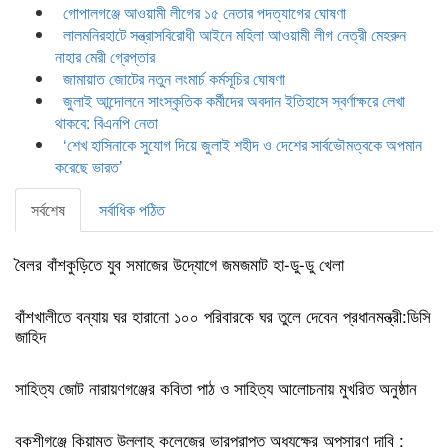
গোপালগঞ্জে আওয়ামী লীগের ১৫ নেতার পদত্যাগের ঘোষণা
লালমনিরহাটে সন্ত্রাসবিরোধী আইনে মহিলা আওয়ামী লীগ নেত্রী মেহরুন
নাহার মেরী গ্রেপ্তার
জামায়াত জোটের নতুন লংমার্চ কর্মসূচির ঘোষণা
জুলাই আন্দোলনে সাংস্কৃতিক কর্মীদের অবদান ইতিহাসে স্বর্ণাক্ষরে লেখা
থাকবে: বিএনপি নেতা
‘শেখ হাসিনাকে সুযোগ দিয়ে জুলাই শহীদ ও দেশের সার্বভৌমত্বকে অপমান
করেছে ভারত’
সর্বশেষ
সর্বাধিক পঠিত
বৈলর বাঁশকুড়িতে যুব সমাজের উদ্যোগে জমজমাট হা-ডু-ডু খেলা
বাঁশখালীতে বন্যায় ঘর হারানো ১০০ পরিবারকে ঘর তুলে দেবেন প্রধানমন্ত্রী:ডিসি
জাহিদ
সাহিত্য জোট নারায়ণগঞ্জের কবিতা পাঠ ও সাহিত্য আলোচনায় মুখরিত অনুষ্ঠান
বকশীগঞ্জে কিয়ামত উল্লাহ কলেজের ভারপ্রাপ্ত অধ্যক্ষের অপসারণ দাবি :