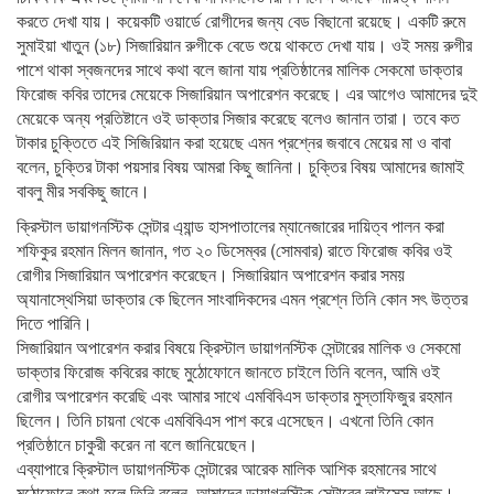
করতে দেখা যায়। কয়েকটি ওয়ার্ডে রোগীদের জন্য বেড বিছানো রয়েছে। একটি রুমে
সুমাইয়া খাতুন (১৮) সিজারিয়ান রুগীকে বেডে শুয়ে থাকতে দেখা যায়। ওই সময় রুগীর
পাশে থাকা স্বজনদের সাথে কথা বলে জানা যায় প্রতিষ্ঠানের মালিক সেকমো ডাক্তার
ফিরোজ কবির তাদের মেয়েকে সিজারিয়ান অপারেশন করেছে। এর আগেও আমাদের দুই
মেয়েকে অন্য প্রতিষ্টানে ওই ডাক্তার সিজার করেছে বলেও জানান তারা। তবে কত
টাকার চুক্তিতে এই সিজিরিয়ান করা হয়েছে এমন প্রশ্নের জবাবে মেয়ের মা ও বাবা
বলেন, চুক্তির টাকা পয়সার বিষয় আমরা কিছু জানিনা। চুক্তির বিষয় আমাদের জামাই
বাবলু মীর সবকিছু জানে।
ক্রিস্টাল ডায়াগনস্টিক সেন্টার এ্যান্ড হাসপাতালের ম্যানেজারের দায়িত্ব পালন করা
শফিকুর রহমান মিলন জানান, গত ২০ ডিসেম্বর (সোমবার) রাতে ফিরোজ কবির ওই
রোগীর সিজারিয়ান অপারেশন করেছেন। সিজারিয়ান অপারেশন করার সময়
অ্যানাস্থেসিয়া ডাক্তার কে ছিলেন সাংবাদিকদের এমন প্রশ্নে তিনি কোন সৎ উত্তর
দিতে পারিনি।
সিজারিয়ান অপারেশন করার বিষয়ে ক্রিস্টাল ডায়াগনস্টিক সেন্টারের মালিক ও সেকমো
ডাক্তার ফিরোজ কবিরের কাছে মুঠোফোনে জানতে চাইলে তিনি বলেন, আমি ওই
রোগীর অপারেশন করেছি এবং আমার সাথে এমবিবিএস ডাক্তার মুস্তাফিজুর রহমান
ছিলেন। তিনি চায়না থেকে এমবিবিএস পাশ করে এসেছেন। এখনো তিনি কোন
প্রতিষ্ঠানে চাকুরী করেন না বলে জানিয়েছেন।
এব্যাপারে ক্রিস্টাল ডায়াগনস্টিক সেন্টারের আরেক মালিক আশিক রহমানের সাথে
মুঠোফোনে কথা হলে তিনি বলেন, আমাদের ডায়াগনস্টিক সেন্টারের লাইসেন্স আছে।