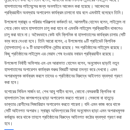
হাসপাতালের লাইসেন্সের জন্য অনলাইনে আবেদন করা হয়েছে। আবেদনের
প্রক্রিয়াধীন অবস্থায় অপারেশন কার্যক্রম চালানো যায় বলে এমনটাই বলেছেন তিনি।
উপজেলা স্বাস্থ্য ও পরিবার পরিকল্পনা কর্মকর্তা ডা. আলমগীর হোসেন বলেন, লাইসেন্স না
পেয়ে কোন ভাবে হাসপাতাল চালু করা যাবে না এমনকি লাইসেন্স প্রক্রিয়াধীন থাকলেও
চালু করা যাবে না। অবৈধভাবে কেউ যদি ক্লিনিক বা হাসপাতালের কার্যক্রম চালায় সেটি
বন্ধ করে দেওয়া হবে। তিনি আরো বলেন, এ উপজেলায় ৬টি প্রাইভেট ক্লিনিক
(হাসপাতাল) ও ৯ টি ডায়াগনস্টিক সেন্টার রয়েছে। সব প্রতিষ্ঠানের লাইসেন্স রয়েছে।
কিছু প্রতিষ্ঠানের লাইসেন্স এর মেয়াদ শেষ হওয়ায় নবায়ন প্রক্রিয়াধীন রয়েছে।
উপজেলা নির্বাহী অফিসার এম এম আরাফাত হোসেন বলেন, অনুমোদন ছাড়াই নতুন
হাসপাতালের অপারেশন কার্যক্রম শুরুর বিষয়টি আমরা তদন্ত করে দেখবো। এমন
অপরাধমূলক কার্যক্রম করলে তাদের ও প্রতিষ্ঠানের বিরুদ্ধে আইনগত ব্যবস্থা গ্রহণ
করা হবে।
যশোরের সিভিল সার্জন ডা. শেখ আবু শাহীন বলেন, কোনো বেসরকারী ক্লিনিক বা
হাসপাতাল বৈধ কাগজপত্র ছাড়া অপারেশন করতে পারেনা। সেকমো বা হাতুড়ে
ডাক্তার রোগীদের সিজারিয়ান অপারেশন করতে পারেনা। যদি এমন কাজ করে থাকে
সেটি আইনগত অপরাধ। স্বাস্থ্য অধিদপ্তরের বিনা অনুমোদন ছাড়া এমন অপরাধমূলক
কর্মকান্ড করে থাকে তাহলে প্রতিষ্ঠানের বিরুদ্ধে আইনগত কঠোর ব্যবস্থা গ্রহণ করা
হবে।