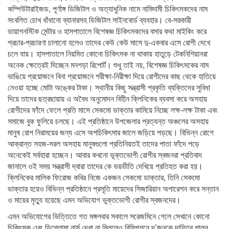
কম্পিউটারাইজড, পূর্ণাঙ্গ ডিজিটাল ও অত্যাধুনিক নামে নামিদামী চিকিৎসকদের নাম
সংবলিত চোখ ধাঁধানো ব্যানারসহ ডিজিটাল সাইনবোর্ড ব্যবহার। বে-সরকারী
ডায়াগনস্টিক সেন্টার ও হাসপাতালে বিশেষজ্ঞ চিকিৎসকদের বসার কথা মাইকিং করে
প্রচার-প্রচারণা চালানো হলেও তাদের কেউ কেউ মাসে দু-একবার এসে রোগী দেখে
চলে যায়। হাসপাতালে নিয়মিত কোনো চিকিৎসক না থাকায় হাতুড়ে টেকনিশিয়ানরা
অনেক ক্ষেত্রেই দিচ্ছেন মনগড়া রিপোর্ট। শুধু তাই নয়, বিশেষজ্ঞ চিকিৎসকের নাম
ভাঙিয়ে প্রয়োজনে বিনা প্রয়োজনে পরীক্ষা-নিরীক্ষা দিয়ে রোগীদের কাছ থেকে হাতিয়ে
নেওয়া হচ্ছে মোটা অঙ্কের টাকা। স্থানীয় কিছু সন্ত্রাসী প্রকৃতি ব্যক্তিদের সুবিধা
দিয়ে তাদের ছত্রছায়ায় এ অবৈধ অনুমোদন বিহীন ক্লিনিকের ব্যবসা করে অসহায়
রোগীদের ফাঁদে ফেলে প্রতি মাসে সেকমো ডাক্তার কামিয়ে নিচ্ছে লক্ষ-লক্ষ টাকা এবং
সমাজে বুক ফুলিয়ে চলছে। এই প্রতিষ্ঠানে উপজেলার প্রত্যন্ত অঞ্চলের অসহায়
মানুষ রোগ নিরাময়ের জন্য এসে অপচিকিৎসার জালে জড়িয়ে পড়ছে। বিভিন্ন রোগে
আক্রান্ত সহজ-সরল অসহায় মানুষগুলো প্রতিনিয়তই তাদের পাতা ফাঁদে পড়ে
অনেকেই সর্বহারা হচ্ছেন। আবার কখনো ভূক্তভোগী রোগীর স্বজনরা প্রতিবাদ
জানালে ওই সময় সন্ত্রাসী দ্বারা তাদের কে ভয়ভীতি দেখিয়ে প্রতিহত করা হয়।
ক্লিনিকের মালিক ফিরোজ কবির নিজে একজন সেকমো ডাক্তার, তিনি সেকমো
ডাক্তার হয়েও বিভিন্ন প্রতিষ্ঠানে প্রসূতি মায়েদের সিজারিয়ান অপারেশন করে সন্তান
ও মায়ের মৃত্যু হয়েছে এমন অভিযোগ ভুক্তভোগী রোগীর স্বজনদের।
এমন অভিযোগের ভিত্তিতে গত মঙ্গলবার সকালে সরেজমিনে গেলে সেখানে কোনো
চিকিৎসক এবং ডিপ্লোমা নার্স দেখা না মিললেও রিসিপশনে দ’জনকে দায়িত্ব পালন