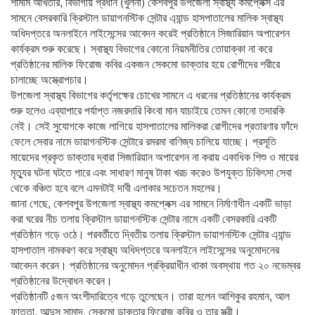
শামীম আখতার, বিভাগীয় প্রধান (খুলনা) কেশবপুর উপজেলা স্বাস্থ্য কমপ্লেক্স এর
সামনে বেসরকারি ক্রিস্টাল ডায়াগনস্টিক সেন্টার এ্যান্ড হাসপাতালের মালিক স্বাস্থ্য
অধিদপ্তরে অনলাইনে লাইসেন্সের আবেদন করেই প্রতিষ্ঠানে সিজারিয়ান অপারেশন
কার্যক্রম শুরু করেছে। স্বাস্থ্য বিভাগের কোনো নিয়মনীতির তোয়াক্কা না করে
প্রতিষ্ঠানের মালিক ফিরোজ কবির একজন সেকমো ডাক্তার হয়ে রোগীদের শরীরে
চালাচ্ছে অস্ত্রোপচার।
উপজেলা স্বাস্থ্য বিভাগের কর্তৃপক্ষের চোখের সামনে এ ধরনের প্রতিষ্ঠানের কার্যক্রম
শুরু হলেও এব্যাপারে পর্যাপ্ত নজরদারি কিংবা মান যাচাইয়ে তেমন কোনো তদারকি
নেই। সেই সুযোগকে কাজে লাগিয়ে হাসপাতালের মালিকরা রোগীদের প্রতারণার ফাঁদে
ফেলে সেবার নামে ডায়াগনস্টিক সেন্টারে রমরমা বাণিজ্য চালিয়ে যাচ্ছে। প্রসূতি
মায়েদের প্রকৃত ডাক্তার দ্বারা সিজারিয়ান অপারেশন না করায় একাধিক শিশু ও মায়ের
মৃত্যুর ঘটনা ঘটতে পারে এবং সাধারণ মানুষ টাকা খরচ করেও উপযুক্ত চিকিৎসা সেবা
থেকে বঞ্চিত হবে বলে এমনটাই দাবী এলাকার সচেতন মহলের।
জানা গেছে, কেশবপুর উপজেলা স্বাস্থ্য কমপ্লেক্স এর সামনে নির্মাণাধীন একটি ভাড়া
করা ঘরের নীচ তলায় ক্রিস্টাল ডায়াগনস্টিক সেন্টার নামে একটি বেসরকারি একটি
প্রতিষ্ঠান গড়ে ওঠে। পরবর্তীতে দ্বিতীয় তলায় ক্রিস্টাল ডায়াগনস্টিক সেন্টার এ্যান্ড
হাসপাতাল নামকরণ করে স্বাস্থ্য অধিদপ্তরে অনলাইনে লাইসেন্সের অনুমোদনের
আবেদন করেন। প্রতিষ্ঠানের অনুমোদন প্রক্রিয়াধীন থাকা অবস্থায় গত ২০ নভেম্বর
প্রতিষ্ঠানের উদ্বোধন করেন।
প্রতিষ্ঠানটি ৫জন অংশীদারিত্বে গড়ে তুলেছেন। তারা হলেন আশিকুর রহমান, আল
ফাত্তা, আব্দুস সামাদ, সেকমো ডাক্তার ফিরোজ কবির ও তার স্ত্রী।