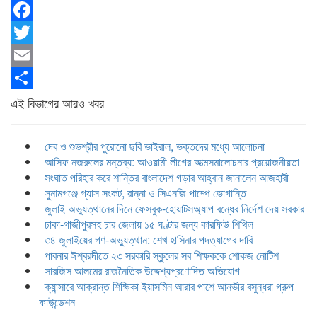
Facebook
Twitter
Email
Share
এই বিভাগের আরও খবর
দেব ও শুভশ্রীর পুরোনো ছবি ভাইরাল, ভক্তদের মধ্যে আলোচনা
আসিফ নজরুলের মন্তব্য: আওয়ামী লীগের আত্মসমালোচনার প্রয়োজনীয়তা
সংঘাত পরিহার করে শান্তির বাংলাদেশ গড়ার আহ্বান জানালেন আজহারী
সুনামগঞ্জে গ্যাস সংকট, রান্না ও সিএনজি পাম্পে ভোগান্তি
জুলাই অভ্যুত্থানের দিনে ফেসবুক-হোয়াটসঅ্যাপ বন্ধের নির্দেশ দেয় সরকার
ঢাকা-গাজীপুরসহ চার জেলায় ১৫ ঘণ্টার জন্য কারফিউ শিথিল
৩৪ জুলাইয়ের গণ-অভ্যুত্থান: শেখ হাসিনার পদত্যাগের দাবি
পাবনার ঈশ্বরদীতে ২৩ সরকারি স্কুলের সব শিক্ষককে শোকজ নোটিশ
সারজিস আলমের রাজনৈতিক উদ্দেশ্যপ্রণোদিত অভিযোগ
ক্যান্সারে আক্রান্ত শিক্ষিকা ইয়াসমিন আরার পাশে আনভীর বসুন্ধরা গ্রুপ
ফাউন্ডেশন