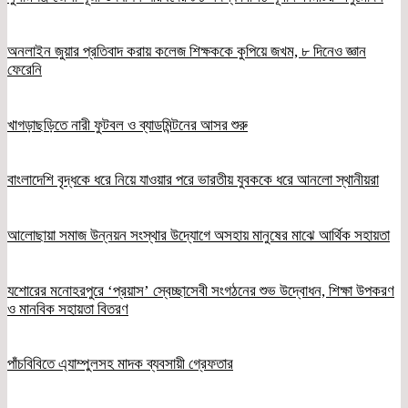
অনলাইন জুয়ার প্রতিবাদ করায় কলেজ শিক্ষককে কুপিয়ে জখম, ৮ দিনেও জ্ঞান
ফেরেনি
খাগড়াছড়িতে নারী ফুটবল ও ব্যাডমিন্টনের আসর শুরু
বাংলাদেশি বৃদ্ধকে ধরে নিয়ে যাওয়ার পরে ভারতীয় যুবককে ধরে আনলো স্থানীয়রা
আলোছায়া সমাজ উন্নয়ন সংস্থার উদ্যোগে অসহায় মানুষের মাঝে আর্থিক সহায়তা
যশোরের মনোহরপুরে ‘প্রয়াস’ স্বেচ্ছাসেবী সংগঠনের শুভ উদ্বোধন, শিক্ষা উপকরণ
ও মানবিক সহায়তা বিতরণ
পাঁচবিবিতে এ্যাম্পুলসহ মাদক ব্যবসায়ী গ্রেফতার