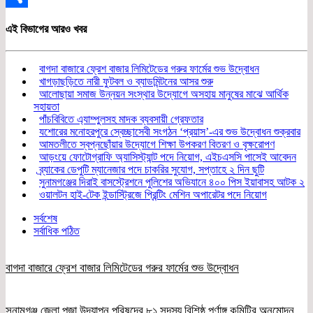
Share
এই বিভাগের আরও খবর
বাগদা বাজারে ফ্রেশ বাজার লিমিটেডের গরুর ফার্মের শুভ উদ্বোধন
খাগড়াছড়িতে নারী ফুটবল ও ব্যাডমিন্টনের আসর শুরু
আলোছায়া সমাজ উন্নয়ন সংস্থার উদ্যোগে অসহায় মানুষের মাঝে আর্থিক
সহায়তা
পাঁচবিবিতে এ্যাম্পুলসহ মাদক ব্যবসায়ী গ্রেফতার
যশোরের মনোহরপুরে স্বেচ্ছাসেবী সংগঠন ‘প্রয়াস’-এর শুভ উদ্বোধন শুক্রবার
আমতলীতে স্বপ্নছোঁয়ার উদ্যোগে শিক্ষা উপকরণ বিতরণ ও বৃক্ষরোপণ
আড়ংয়ে ফোটোগ্রাফি অ্যাসিস্ট্যান্ট পদে নিয়োগ, এইচএসসি পাসেই আবেদন
ব্র্যাকের ডেপুটি ম্যানেজার পদে চাকরির সুযোগ, সপ্তাহে ২ দিন ছুটি
সুনামগঞ্জের দিরাই বাসস্ট্রেশনে পুলিশের অভিযানে ৪০০ পিস ইয়াবাসহ আটক ২
ওয়ালটন হাই-টেক ইন্ডাস্ট্রিজে প্রিন্টিং মেশিন অপারেটর পদে নিয়োগ
সর্বশেষ
সর্বাধিক পঠিত
বাগদা বাজারে ফ্রেশ বাজার লিমিটেডের গরুর ফার্মের শুভ উদ্বোধন
সুনামগঞ্জ জেলা পূজা উদযাপন পরিষদের ৮১ সদস্য বিশিষ্ঠ পূর্ণাঙ্গ কমিটির অনুমোদন