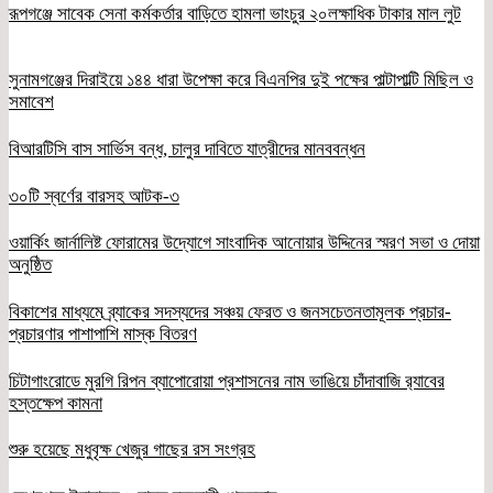
রূপগঞ্জে সাবেক সেনা কর্মকর্তার বাড়িতে হামলা ভাংচুর ২০লক্ষাধিক টাকার মাল লুট
সুনামগঞ্জের দিরাইয়ে ১৪৪ ধারা উপেক্ষা করে বিএনপির দুই পক্ষের পাল্টাপাল্টি মিছিল ও
সমাবেশ
বিআরটিসি বাস সার্ভিস বন্ধ, চালুর দাবিতে যাত্রীদের মানববন্ধন
৩০টি স্বর্ণের বারসহ আটক-৩
ওয়ার্কিং জার্নালিষ্ট ফোরামের উদ্যোগে সাংবাদিক আনোয়ার উদ্দিনের স্মরণ সভা ও দোয়া
অনুষ্ঠিত
বিকাশের মাধ্যমে ব্র্যাকের সদস্যদের সঞ্চয় ফেরত ও জনসচেতনতামূলক প্রচার-
প্রচারণার পাশাপাশি মাস্ক বিতরণ
চিটাগাংরোডে মুরগি রিপন ব্যাপোরোয়া প্রশাসনের নাম ভাঙিয়ে চাঁদাবাজি র‌্যাবের
হস্তক্ষেপ কামনা
শুরু হয়েছে মধুবৃক্ষ খেজুর গাছের রস সংগ্রহ