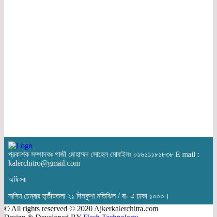
প্রকাশক সম্পাদকঃ গাজী মোহাম্মদ সোহেল মোবাইলঃ ০১৬১১১৮১৮৩৮ E mail :
kalerchitro@gmail.com
অফিসঃ
নাসিম চেম্বার তৃতীয়তলা ২১ দিলকুশা মতিঝিল / বা- এ ঢাকা ১০০০।
© All rights reserved © 2020 Ajkerkalerchitra.com