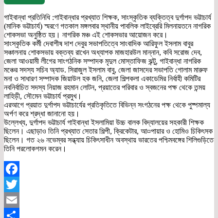
গাইবান্ধা প্রতিনিধি :গাইবান্ধার প্রখ্যাত শিক্ষক, সাংস্কৃতিক ব্যক্তিত্ব দুর্গাপদ ভট্টাচার্য
(মানিক ভট্টাচার্য) স্মরণে গতকাল মঙ্গলবার স্থানীয় পাবলিক লাইব্রেরি মিলনায়তনে নাগরিক
শোকসভা অনুষ্ঠিত হয়। নাগরিক মঞ্চ এই শোকসভার আয়োজন করে।
সাংস্কৃতিক কর্মী দেবাশীষ দাশ দেবুর সভাপতিত্বে সাংবাদিক আরিফুল ইসলাম বাবুর
সঞ্চালনায় শোকসভায় বক্তব্য রাখেন অধ্যাপক মাজহারউল মান্নান, কবি সরোজ দেব,
জেলা আওয়ামী লীগের সাংগঠনিক সম্পাদক মৃদুল মোস্তাফিজ ঝন্টু, গাইবান্ধা নাগরিক
মঞ্চের সদস্য সচিব অ্যাড. সিরাজুল ইসলাম বাবু, জেলা জাসদের সভাপতি গোলাম মারুফ
মনা ও সাধারণ সম্পাদক জিয়াউল হক জনি, জেলা শিল্পকলা একাডেমির নির্বাহী কমিটির
নবনির্বাচিত সদস্য নিয়াজ রহমান লোটন, প্রয়াতের পরিবার ও স্বজনের পক্ষ থেকে তন্ময়
লাহিড়ী, সৌমেন ভট্টাচার্য প্রমুখ।
এরআগে প্রয়াত দুর্গাপদ ভট্টাচার্যের প্রতিকৃতিতে বিভিন্ন সংগঠনের পক্ষ থেকে পুষ্পমাল্য
অর্পণ করে শ্রদ্ধা জানানো হয়।
উল্লেখ্য, দুর্গাপদ ভট্টাচার্য গাইবান্ধা ইসলামিয়া উচ্চ বালক বিদ্যালয়ের সহকারী শিক্ষক
ছিলেন। এছাড়াও তিনি প্রখ্যাত সেতার শিল্পী, ক্রিকেটার, আ¤পায়ার ও হোমিও চিকিৎসক
ছিলেন। গত ২৬ নভেম্বর সন্ধ্যায় চিকিৎসাধীন অবস্থায় ভারতের পশ্চিমবঙ্গের শিলিগুড়িতে
তিনি পরলোকগমন করেন।
Facebook
Twitter
Email