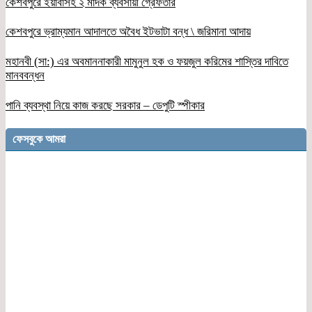
কেশবপুরে ইয়াবাসহ ২ মাদক ব্যবসায়ী গ্রেফতার
কেশবপুরে ভ্রাম্যমান আদালতে অবৈধ ইটভাটা বন্ধ \ জরিমানা আদায়
মহানবী (সা:) এর অবমাননাকারী মামুনুল হক ও ফয়জুল করিমের শাস্তির দাবিতে
মানববন্ধন
পানি ব্যবস্থা নিয়ে কাজ করছে সরকার – ডেপুটি স্পীকার
ফেসবুকে আমরা