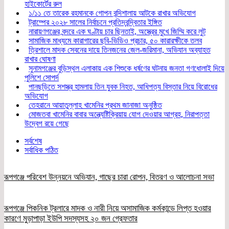
হাইকোর্টের রুল
১/১১ তে তারেক রহমানকে গোপন বন্দিশালায় আটকে রাখার অভিযোগ
ট্রাম্পের ২০২৮ সালের নির্বাচনে প্রতিদ্বন্দ্বিতার ইঙ্গিত
নারায়ণগঞ্জের বন্দরে এক ঘণ্টায় চার ছিনতাই, অস্ত্রের মুখে জিম্মি করে লুট
সামাজিক মাধ্যমে কারাগারের ছবি-ভিডিও প্রচার, ৫০ কারারক্ষীকে তলব
ত্রিশালে মাদক সেবনের দায়ে তিনজনের জেল-জরিমানা, অভিযান অব্যাহত
রাখার ঘোষণা
সুনামগঞ্জের বুড়িস্থল এলাকায় এক শিশুকে ধর্ষণের ঘটনায় জনতা গণধোলাই দিয়ে
পুলিশে সোপর্দ
পানছড়িতে সশস্ত্র হামলায় তিন যুবক নিহত, আধিপত্য বিস্তার নিয়ে বিরোধের
অভিযোগ
তেহরানে আয়াতুল্লাহ খামেনির প্রথম জানাজা অনুষ্ঠিত
মোজতবা খামেনির বাবার অন্ত্যেষ্টিক্রিয়ায় যোগ দেওয়ার আগ্রহ, নিরাপত্তা
উদ্বেগ রয়ে গেছে
সর্বশেষ
সর্বাধিক পঠিত
রূপগঞ্জে পরিবেশ উন্নয়নে অভিযান, গাছের চারা রোপন, বিতরণ ও আলোচনা সভা
রূপগঞ্জে পিকনিক ট্রলারে মাদক ও নারী নিয়ে অসামাজিক কর্মকান্ডে লিপ্ত হওয়ার
কারণে মুড়াপাড়া ইউপি সদস্যসহ ২০ জন গ্রেফতার