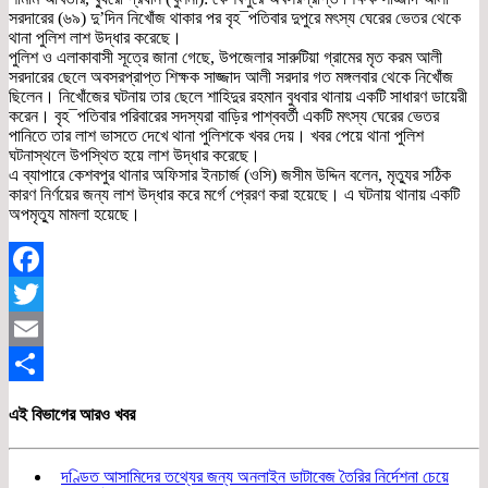
সরদারের (৬৯) দু’দিন নিখোঁজ থাকার পর বৃহ¯পতিবার দুপুরে মৎস্য ঘেরের ভেতর থেকে
থানা পুলিশ লাশ উদ্ধার করেছে।
পুলিশ ও এলাকাবাসী সূত্রে জানা গেছে, উপজেলার সারুটিয়া গ্রামের মৃত করম আলী
সরদারের ছেলে অবসরপ্রাপ্ত শিক্ষক সাজ্জাদ আলী সরদার গত মঙ্গলবার থেকে নিখোঁজ
ছিলেন। নিখোঁজের ঘটনায় তার ছেলে শাহিদুর রহমান বুধবার থানায় একটি সাধারণ ডায়েরী
করেন। বৃহ¯পতিবার পরিবারের সদস্যরা বাড়ির পাশ্ববর্তী একটি মৎস্য ঘেরের ভেতর
পানিতে তার লাশ ভাসতে দেখে থানা পুলিশকে খবর দেয়। খবর পেয়ে থানা পুলিশ
ঘটনাস্থলে উপস্থিত হয়ে লাশ উদ্ধার করেছে।
এ ব্যাপারে কেশবপুর থানার অফিসার ইনচার্জ (ওসি) জসীম উদ্দিন বলেন, মৃত্যুর সঠিক
কারণ নির্ণয়ের জন্য লাশ উদ্ধার করে মর্গে প্রেরণ করা হয়েছে। এ ঘটনায় থানায় একটি
অপমৃত্যু মামলা হয়েছে।
Facebook
Twitter
Email
Share
এই বিভাগের আরও খবর
দণ্ডিত আসামিদের তথ্যের জন্য অনলাইন ডাটাবেজ তৈরির নির্দেশনা চেয়ে