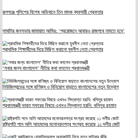
রূপগঞ্জে পুলিশের বিশেষ অভিযানে তিন মাদক ব্যবসায়ী গ্রেফতার
সাঘাটার জনসভায় জামায়াত আমির: ‘প্রয়োজনে আবারও রাজপথে নামতে হবে’
প্রাথমিক শিক্ষার্থীদের দিয়ে মিছিল করানো যুবলীগ নেতা গ্রেপ্তার
‘সবার জন্য বাংলাদেশ’ নীতির কথা বললেন প্রধানমন্ত্রী
নিউজিল্যান্ডের সঙ্গে বাণিজ্য ও বিনিয়োগ বাড়াতে বাংলাদেশের নতুন উদ্যোগ
প্রধানমন্ত্রী ভারত সফরের বিষয়ে এখনও সিদ্ধান্ত হয়নি: খলিলুর রহমান
রাষ্ট্রপতি পদে অলি আহমদের মনোনয়নপত্র সংগ্রহ করেছে ১১ দলীয় জোট