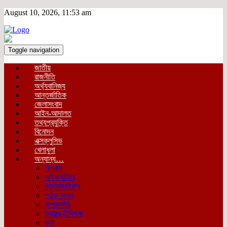
August 10, 2026, 11:53 am
Toggle navigation
জাতীয়
রাজনীতি
অর্থ্যবানিজ্য
আন্তর্জাতিক
জেলাসংবাদ
আইন-আদালত
তথ্যপ্রযুক্তি
বিনোদন
এক্সক্লুসিভ
খেলাধুলা
অন্যান্য…
অপরাধ
লাইফস্টাইল
করোনাভাইরাস
পাঠক কলাম
সম্পাদকীয়
স্বাস্থ্য-চিকিৎসা
কৃষি