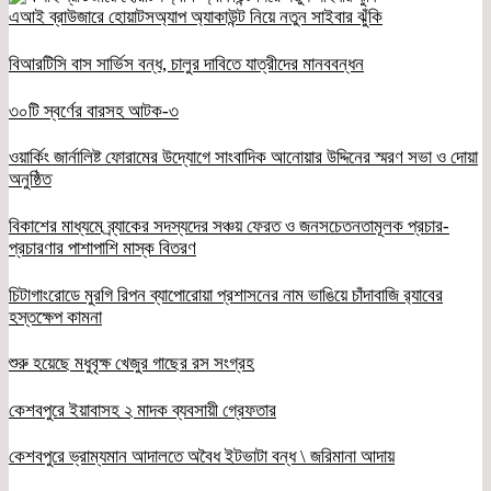
এআই ব্রাউজারে হোয়াটসঅ্যাপ অ্যাকাউন্ট নিয়ে নতুন সাইবার ঝুঁকি
বিআরটিসি বাস সার্ভিস বন্ধ, চালুর দাবিতে যাত্রীদের মানববন্ধন
৩০টি স্বর্ণের বারসহ আটক-৩
ওয়ার্কিং জার্নালিষ্ট ফোরামের উদ্যোগে সাংবাদিক আনোয়ার উদ্দিনের স্মরণ সভা ও দোয়া
অনুষ্ঠিত
বিকাশের মাধ্যমে ব্র্যাকের সদস্যদের সঞ্চয় ফেরত ও জনসচেতনতামূলক প্রচার-
প্রচারণার পাশাপাশি মাস্ক বিতরণ
চিটাগাংরোডে মুরগি রিপন ব্যাপোরোয়া প্রশাসনের নাম ভাঙিয়ে চাঁদাবাজি র‌্যাবের
হস্তক্ষেপ কামনা
শুরু হয়েছে মধুবৃক্ষ খেজুর গাছের রস সংগ্রহ
কেশবপুরে ইয়াবাসহ ২ মাদক ব্যবসায়ী গ্রেফতার
কেশবপুরে ভ্রাম্যমান আদালতে অবৈধ ইটভাটা বন্ধ \ জরিমানা আদায়