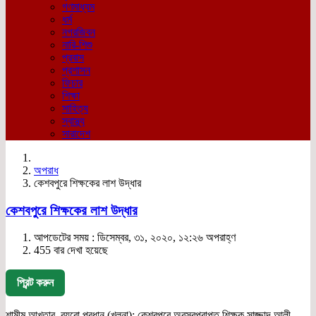
গণমাধ্যম
ধর্ম
নগরজিবন
নারি-শিশু
প্রবাস
প্রশাসন
ফিচার
শিক্ষা
সাহিত্য
স্বাস্থ্য
সারাদেশ
অপরাধ
কেশবপুরে শিক্ষকের লাশ উদ্ধার
কেশবপুরে শিক্ষকের লাশ উদ্ধার
আপডেটের সময় : ডিসেম্বর, ৩১, ২০২০, ১২:২৬ অপরাহ্ণ
455 বার দেখা হয়েছে
প্রিন্ট করুন
শামীম আখতার, ব্যুরো প্রধান (খুলনা): কেশবপুরে অবসরপ্রাপ্ত শিক্ষক সাজ্জাদ আলী