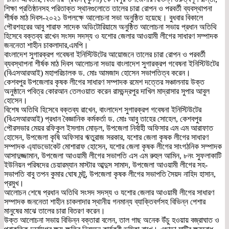
শিক্ষা প্রতিষ্ঠানসহ পরিতাক্ত স্থানগুলোতে তালের চারা রোপন ও পরবর্তী ব্যবস্থাপনা
শীর্ষক মাঠ দিবস-২০২১ উপলক্ষে আলোচনা সভা অনুষ্ঠিত হয়েছে। বুধবার বিকালে
পৌরশহরের আবু শারাফ সাদেক অডিটোরিয়ামে অনুষ্ঠিত আলোচনা সভায় প্রধান অতিথি
হিসেবে বক্তব্য রাখেন সংসদ সদস্য ও যশোর জেলার আওয়ামী লীগের সাধারণ সম্পাদক
জননেতা শাহীন চাকলাদার,এমপি।
বাংলাদেশ সুগারক্রপ গবেষনা ইনিস্টিউটের আয়োজনে তালের চারা রোপন ও পরবর্তী
ব্যবস্থাপনা শীর্ষক মাঠ দিবস আলোচনা সভায় বাংলাদেশ সুগারক্রপ গবেষনা ইনিস্টিউটের
(বিএসআরআই) মহাপরিচালক ড. মোঃ আমজাদ হোসেন সভাপতিত্ব করেন।
কেশবপুর উপজেলার কৃষক লীগের সাধারণ সম্পাদক রমেশ দত্তের সঞ্চালনায় উক্ত
অনুষ্ঠানে পবিত্র কোরআন তেলওয়াত করেন রামচন্দ্রপুর দাখিল মাদ্রাসার সুপার আবুল
হোসেন।
বিশেষ অতিথি হিসেবে বক্তব্য রাখেন, বাংলাদেশ সুগারক্রপ গবেষনা ইনিস্টিউটের
(বিএসআরআই) প্রধান বৈজ্ঞানিক কর্মকর্তা ড. মোঃ আবু তাহের সোহেল, কেশবপুর
পৌরসভার মেয়র রফিকুল ইসলাম মোড়ল, উপজেলা নির্বাহী অফিসার এম এম আরাফাত
হোসেন, উপজেলা কৃষি অফিসার ঋতুরাজ সরকার, যশোর জেলা কৃষক লীগের সাধারণ
সম্পাদক এ্যাডভোকেট মোশারাফ হোসেন, যশোর জেলা কৃষক লীগের সাংগঠনিক সম্পাদক
আসাদুজ্জামান, উপজেলা আওয়ামী লীগের সভাপতি এস এম রুহুল আমিন, ৮নং সুফলাকাটি
ইউনিয়ন পরিষদের চেয়ারম্যান মাস্টার আব্দুস সামাদ, উপজেলা আওয়ামী লীগের সহ-
সভাপতি বাবু তপন কুমার ঘোষ মন্টু, উপজেলা কৃষক লীগের সভাপতি সৈয়দ নাহিদ হাসান,
প্রমুখ।
আলোচন শেষে প্রধান অতিথি সংসদ সদস্য ও যশোর জেলার আওয়ামী লীগের সাধারণ
সম্পাদক জননেতা শাহীন চাকলাদার স্থানীয় গনমান্য ব্যাক্তিবর্গসহ বিভিন্ন পেশার
মানুষের মাঝে তালের চারা বিতরণ করেন।
উক্ত আলোচনা সভায় বিভিন্ন বক্তারা বলেন, তাল গাছ অনেক উঁচু হওয়ায় বজ্রাঘাত ও