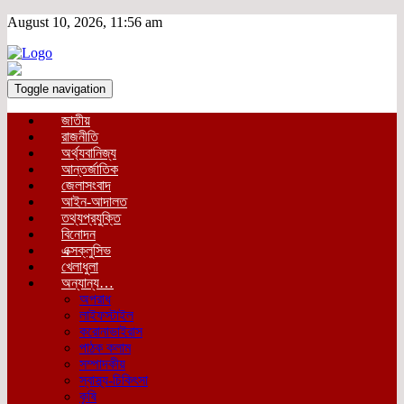
August 10, 2026, 11:56 am
Toggle navigation
জাতীয়
রাজনীতি
অর্থ্যবানিজ্য
আন্তর্জাতিক
জেলাসংবাদ
আইন-আদালত
তথ্যপ্রযুক্তি
বিনোদন
এক্সক্লুসিভ
খেলাধুলা
অন্যান্য…
অপরাধ
লাইফস্টাইল
করোনাভাইরাস
পাঠক কলাম
সম্পাদকীয়
স্বাস্থ্য-চিকিৎসা
কৃষি