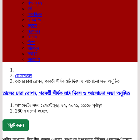
গণমাধ্যম
ধর্ম
নগরজিবন
নারি-শিশু
প্রবাস
প্রশাসন
ফিচার
শিক্ষা
সাহিত্য
স্বাস্থ্য
সারাদেশ
জেলাসংবাদ
তালের চারা রোপন, পরবর্তী শীর্ষক মাঠ দিবস ও আলোচনা সভা অনুষ্ঠিত
তালের চারা রোপন, পরবর্তী শীর্ষক মাঠ দিবস ও আলোচনা সভা অনুষ্ঠিত
আপডেটের সময় : সেপ্টেম্বর, ২২, ২০২১, ১১:৩৮ পূর্বাহ্ণ
260 বার দেখা হয়েছে
প্রিন্ট করুন
শামীম আখতার, বিভাগীয় প্রধান (খুলনা) কেশবপুর উপজেলার বিভিন্ন গুরুত্বপূর্ণ রাস্তা,