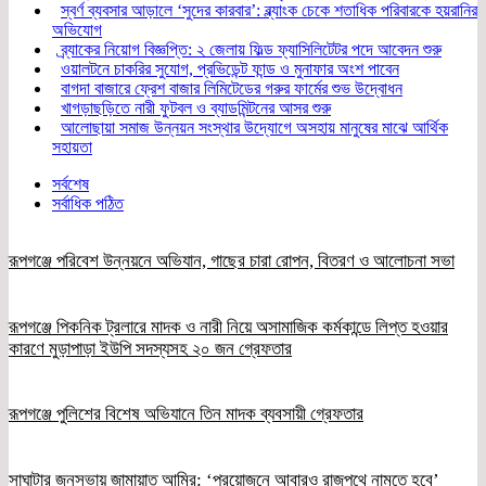
স্বর্ণ ব্যবসার আড়ালে ‘সুদের কারবার’: ব্ল্যাংক চেকে শতাধিক পরিবারকে হয়রানির
অভিযোগ
ব্র্যাকের নিয়োগ বিজ্ঞপ্তি: ২ জেলায় ফিল্ড ফ্যাসিলিটেটর পদে আবেদন শুরু
ওয়ালটনে চাকরির সুযোগ, প্রভিডেন্ট ফান্ড ও মুনাফার অংশ পাবেন
বাগদা বাজারে ফ্রেশ বাজার লিমিটেডের গরুর ফার্মের শুভ উদ্বোধন
খাগড়াছড়িতে নারী ফুটবল ও ব্যাডমিন্টনের আসর শুরু
আলোছায়া সমাজ উন্নয়ন সংস্থার উদ্যোগে অসহায় মানুষের মাঝে আর্থিক
সহায়তা
সর্বশেষ
সর্বাধিক পঠিত
রূপগঞ্জে পরিবেশ উন্নয়নে অভিযান, গাছের চারা রোপন, বিতরণ ও আলোচনা সভা
রূপগঞ্জে পিকনিক ট্রলারে মাদক ও নারী নিয়ে অসামাজিক কর্মকান্ডে লিপ্ত হওয়ার
কারণে মুড়াপাড়া ইউপি সদস্যসহ ২০ জন গ্রেফতার
রূপগঞ্জে পুলিশের বিশেষ অভিযানে তিন মাদক ব্যবসায়ী গ্রেফতার
সাঘাটার জনসভায় জামায়াত আমির: ‘প্রয়োজনে আবারও রাজপথে নামতে হবে’