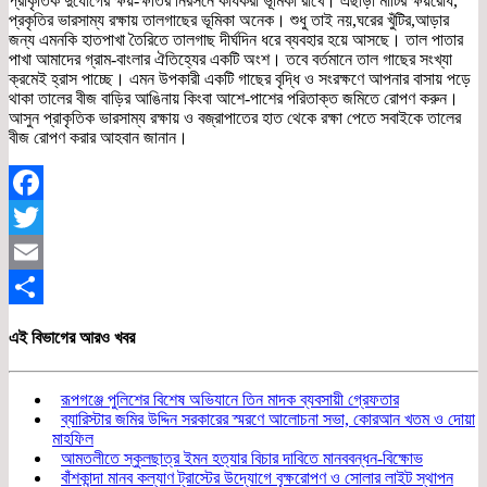
প্রাকৃতিক দুর্যোগের ক্ষয়-ক্ষতির নিরসনে কার্যকরী ভূমিকা রাখে। এছাড়া মাটির ক্ষয়রোধ,
প্রকৃতির ভারসাম্য রক্ষায় তালগাছের ভূমিকা অনেক। শুধু তাই নয়,ঘরের খুঁটির,আড়ার
জন্য এমনকি হাতপাখা তৈরিতে তালগাছ দীর্ঘদিন ধরে ব্যবহার হয়ে আসছে। তাল পাতার
পাখা আমাদের গ্রাম-বাংলার ঐতিহ্যের একটি অংশ। তবে বর্তমানে তাল গাছের সংখ্যা
ক্রমেই হ্রাস পাচ্ছে। এমন উপকারী একটি গাছের বৃদ্ধি ও সংরক্ষণে আপনার বাসায় পড়ে
থাকা তালের বীজ বাড়ির আঙিনায় কিংবা আশে-পাশের পরিতাক্ত জমিতে রোপণ করুন।
আসুন প্রাকৃতিক ভারসাম্য রক্ষায় ও বজ্রাপাতের হাত থেকে রক্ষা পেতে সবাইকে তালের
বীজ রোপণ করার আহবান জানান।
Facebook
Twitter
Email
Share
এই বিভাগের আরও খবর
রূপগঞ্জে পুলিশের বিশেষ অভিযানে তিন মাদক ব্যবসায়ী গ্রেফতার
ব্যারিস্টার জমির উদ্দিন সরকারের স্মরণে আলোচনা সভা, কোরআন খতম ও দোয়া
মাহফিল
আমতলীতে স্কুলছাত্র ইমন হত্যার বিচার দাবিতে মানববন্ধন-বিক্ষোভ
বাঁশকান্দা মানব কল্যাণ ট্রাস্টের উদ্যোগে বৃক্ষরোপণ ও সোলার লাইট স্থাপন