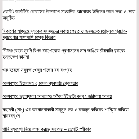
ওয়ার্কিং জার্নালিষ্ট ফোরামের উদ্যোগে সাংবাদিক আনোয়ার উদ্দিনের স্মরণ সভা ও দোয়া
অনুষ্ঠিত
বিকাশের মাধ্যমে ব্র্যাকের সদস্যদের সঞ্চয় ফেরত ও জনসচেতনতামূলক প্রচার-
প্রচারণার পাশাপাশি মাস্ক বিতরণ
চিটাগাংরোডে মুরগি রিপন ব্যাপোরোয়া প্রশাসনের নাম ভাঙিয়ে চাঁদাবাজি র‌্যাবের
হস্তক্ষেপ কামনা
শুরু হয়েছে মধুবৃক্ষ খেজুর গাছের রস সংগ্রহ
কেশবপুরে ইয়াবাসহ ২ মাদক ব্যবসায়ী গ্রেফতার
কেশবপুরে ভ্রাম্যমান আদালতে অবৈধ ইটভাটা বন্ধ \ জরিমানা আদায়
মহানবী (সা:) এর অবমাননাকারী মামুনুল হক ও ফয়জুল করিমের শাস্তির দাবিতে
মানববন্ধন
পানি ব্যবস্থা নিয়ে কাজ করছে সরকার – ডেপুটি স্পীকার