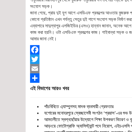
সংযোগ সড়ক।
জানা গেছে, প্রায় দুই যুগ আগে এসডিএফ প্রকল্পের আওতায় বুজরুক প
কোনো প্রতিষ্ঠান এখন পর্যন্তু সেতুর দুই পাশে সংযোগ সড়ক নির্মাণ ক
এব্যাপারে সাদুল্যাপুর এলজিইডির (এসও) হান্নান জানান, অনেক আগে 
কাজ করা হয়নি। ওটা এসডিএফ প্রকল্পের কাজ। গাইবান্ধা সড়ক ও জনপ
আমার জানা নেই।
Facebook
Twitter
Email
Share
এই বিভাগের আরও খবর
পাঁচবিবিতে এ্যাম্পুলসহ মাদক ব্যবসায়ী গ্রেফতার
যশোরের মনোহরপুরে স্বেচ্ছাসেবী সংগঠন ‘প্রয়াস’-এর শুভ উ
আমতলীতে স্বপ্নছোঁয়ার উদ্যোগে শিক্ষা উপকরণ বিতরণ ও বৃ
আড়ংয়ে ফোটোগ্রাফি অ্যাসিস্ট্যান্ট পদে নিয়োগ, এইচএসস