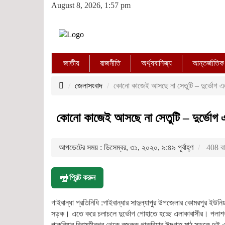
August 8, 2026, 1:57 pm
জাতীয়
রাজনীতি
অর্থ্যবানিজ্য
আন্তর্জাতিক
জেলাসংবাদ
কোনো কাজেই আসছে না সেতুটি – দুর্ভোগ এ
কোনো কাজেই আসছে না সেতুটি – দুর্ভোগ 
আপডেটের সময় : ডিসেম্বর, ৩১, ২০২০, ৯:৪৯ পূর্বাহ্ণ
408 বা
প্রিন্ট করুন
গাইবান্ধা প্রতিনিধি :গাইবান্ধার সাদুল্যাপুর উপজেলার কোমরপুর ইউনিয়
সড়ক। এতে করে চলাচলে দুর্ভোগ পোহাতে হচ্ছে এলাকাবাসীর। পলাশবা
পাকুরিয়ার বিরামহীনপুর থেকে বুজরুক পাকুরিয়ার ঈদগাহ মাঠ সড়কে দুই এলা