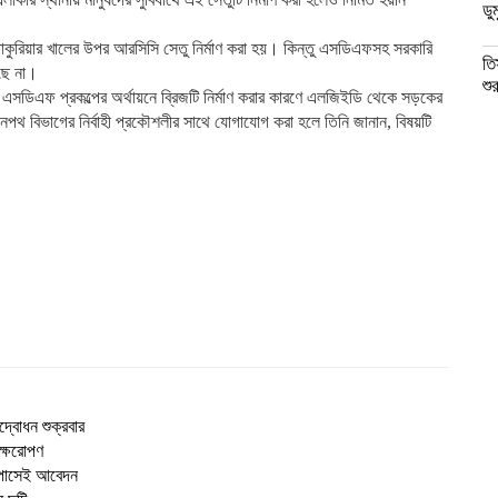
ডু
াকুরিয়ার খালের উপর আরসিসি সেতু নির্মাণ করা হয়। কিন্তু এসডিএফসহ সরকারি
তি
রছে না।
শু
এসডিএফ প্রকল্পের অর্থায়নে ব্রিজটি নির্মাণ করার কারণে এলজিইডি থেকে সড়কের
থ বিভাগের নির্বাহী প্রকৌশলীর সাথে যোগাযোগ করা হলে তিনি জানান, বিষয়টি
দ্বোধন শুক্রবার
ক্ষরোপণ
ি পাসেই আবেদন