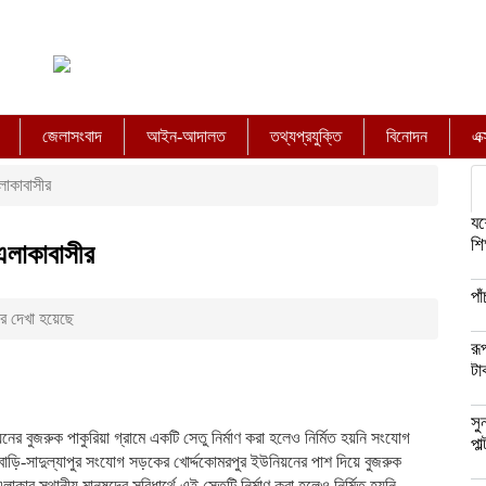
জেলাসংবাদ
আইন-আদালত
তথ্যপ্রযুক্তি
বিনোদন
এক
লাকাবাসীর
যশ
শি
এলাকাবাসীর
পা
র দেখা হয়েছে
রূ
টা
সু
নের বুজরুক পাকুরিয়া গ্রামে একটি সেতু নির্মাণ করা হলেও নির্মিত হয়নি সংযোগ
পা
ড়ি-সাদুল্যাপুর সংযোগ সড়কের খোর্দ্দকোমরপুর ইউনিয়নের পাশ দিয়ে বুজরুক
কার স্থানীয় মানুষদের সুবিধার্থে এই সেতুটি নির্মাণ করা হলেও নির্মিত হয়নি