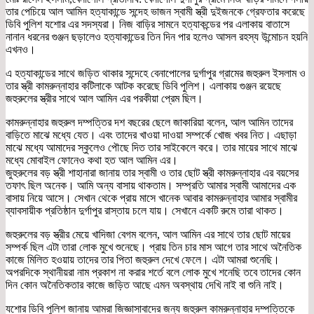
তার পেচিয়ে আল আমিন হত্যাকান্ডে সন্দেহ ভাজন স্বামী স্ত্রী দুইজনকে গ্রেফতার করেছে
ডিবি পুলিশ যশোর এর সদস্যরা। নিজ বাড়ির সামনে হত্যাকন্ডের পর এলাকায় বাতাসে
নানান ধরনের গুঞ্জন ছড়ালেও হত্যাকান্ডের তিন দিন পার হলেও আসল রহস্য উন্মোচন হয়নি
এখনও।
এ হত্যাকান্ডের সাথে জড়িত থাকার সন্দেহে বেনাপোলের দুর্গাপুর গ্রামের জহুরুল ইসলাম ও
তার স্ত্রী কামরুন্নাহার কটিলাকে আটক করেছে ডিবি পুলিশ। এলাকায় গুঞ্জন রয়েছে
জহুরুলের স্ত্রীর সাথে আল আমিন এর পরকীয়া প্রেম ছিল।
কামরুন্নাহার জহুরুল দম্পত্তির দশ বছরের ছেলে জাকারিয়া বলেন, আল আমিন তাদের
বাড়িতে মাঝে মধ্যে যেত। এবং তাদের খাওয়া দাওয়া সম্পর্কে খোজ খবর নিত। এছাড়া
মাঝে মধ্যে আমাদের স্কুলেও পৌছে দিত তার সাইকেলে করে। তার মায়ের সাথে মাঝে
মধ্যে মোবাইল ফোনেও কথা হত আল আমিন এর।
জুহুরুলের বড় স্ত্রী শাহানারা জানায় তার স্বামী ও তার ছোট স্ত্রী কামরুন্নাহার এর বয়সের
তফাৎ ছিল অনেক। আমি অন্য বাসায় থাকতাম। সম্প্রতি আমার স্বামী আমাদের এক
বাসায় নিয়ে আসে। সেখান থেকে প্রায় মাসে খানেক আবার কামরুন্নাহার আমার স্বামীর
ব্যাবসায়ীক প্রতিষ্ঠান দুর্গাপুর রাস্তায় চলে যায়। সেখানে একটি রুমে তারা থাকত।
জহুরুলের বড় স্ত্রীর মেয়ে খাদিজা বেগম বলেন, আল আমিন এর সাথে তার ছোট মায়ের
সম্পর্ক ছিল এটা তারা লোক মুখে শুনেছে। প্রায় তিন চার মাস আগে তার সাথে অনৈতিক
কাজে মিলিত হওয়ায় তাদের তার পিতা জহুরুল দেখে ফেলে। এটা আমরা শুনেছি।
অপরদিকে স্থানীয়রা নাম প্রকাশ না করার শর্তে বলে লোক মুখে শনেছি তবে তাদের কোন
দিন কোন অনৈতিকতার কাজে জড়িত আছে এমন অবস্থায় দেখি নাই বা শুনি নাই।
যশোর ডিবি পুলিশ জানায় আমরা জিজ্ঞাসাবাদের জন্য জহুরুল কামরুন্নাহার দম্পত্তিকে