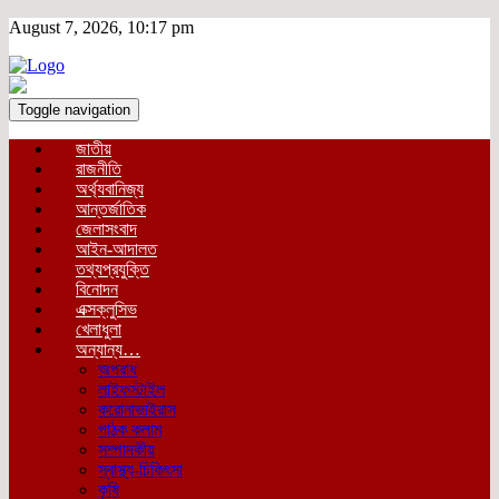
August 7, 2026, 10:17 pm
Toggle navigation
জাতীয়
রাজনীতি
অর্থ্যবানিজ্য
আন্তর্জাতিক
জেলাসংবাদ
আইন-আদালত
তথ্যপ্রযুক্তি
বিনোদন
এক্সক্লুসিভ
খেলাধুলা
অন্যান্য…
অপরাধ
লাইফস্টাইল
করোনাভাইরাস
পাঠক কলাম
সম্পাদকীয়
স্বাস্থ্য-চিকিৎসা
কৃষি