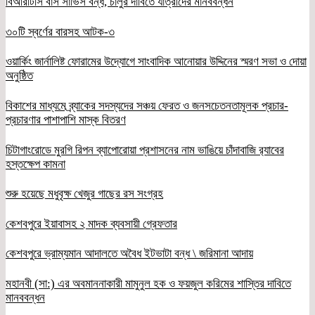
বিআরটিসি বাস সার্ভিস বন্ধ, চালুর দাবিতে যাত্রীদের মানববন্ধন
৩০টি স্বর্ণের বারসহ আটক-৩
ওয়ার্কিং জার্নালিষ্ট ফোরামের উদ্যোগে সাংবাদিক আনোয়ার উদ্দিনের স্মরণ সভা ও দোয়া
অনুষ্ঠিত
বিকাশের মাধ্যমে ব্র্যাকের সদস্যদের সঞ্চয় ফেরত ও জনসচেতনতামূলক প্রচার-
প্রচারণার পাশাপাশি মাস্ক বিতরণ
চিটাগাংরোডে মুরগি রিপন ব্যাপোরোয়া প্রশাসনের নাম ভাঙিয়ে চাঁদাবাজি র‌্যাবের
হস্তক্ষেপ কামনা
শুরু হয়েছে মধুবৃক্ষ খেজুর গাছের রস সংগ্রহ
কেশবপুরে ইয়াবাসহ ২ মাদক ব্যবসায়ী গ্রেফতার
কেশবপুরে ভ্রাম্যমান আদালতে অবৈধ ইটভাটা বন্ধ \ জরিমানা আদায়
মহানবী (সা:) এর অবমাননাকারী মামুনুল হক ও ফয়জুল করিমের শাস্তির দাবিতে
মানববন্ধন