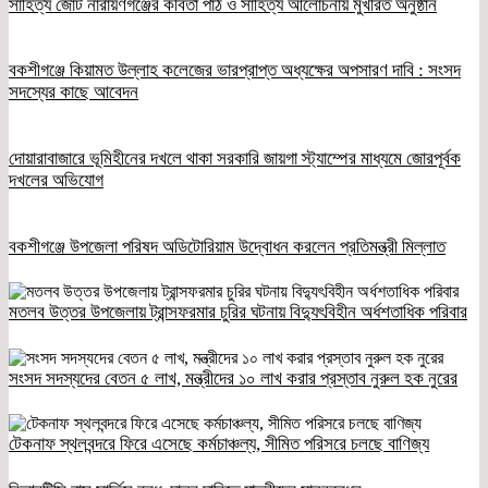
সাহিত্য জোট নারায়ণগঞ্জের কবিতা পাঠ ও সাহিত্য আলোচনায় মুখরিত অনুষ্ঠান
বকশীগঞ্জে কিয়ামত উল্লাহ কলেজের ভারপ্রাপ্ত অধ্যক্ষের অপসারণ দাবি : সংসদ
সদস্যের কাছে আবেদন
দোয়ারাবাজারে ভূমিহীনের দখলে থাকা সরকারি জায়গা স্ট্যাম্পের মাধ্যমে জোরপূর্বক
দখলের অভিযোগ
বকশীগঞ্জে উপজেলা পরিষদ অডিটোরিয়াম উদ্বোধন করলেন প্রতিমন্ত্রী মিল্লাত
মতলব উত্তর উপজেলায় ট্রান্সফরমার চুরির ঘটনায় বিদ্যুৎবিহীন অর্ধশতাধিক পরিবার
সংসদ সদস্যদের বেতন ৫ লাখ, মন্ত্রীদের ১০ লাখ করার প্রস্তাব নুরুল হক নুরের
টেকনাফ স্থলবন্দরে ফিরে এসেছে কর্মচাঞ্চল্য, সীমিত পরিসরে চলছে বাণিজ্য