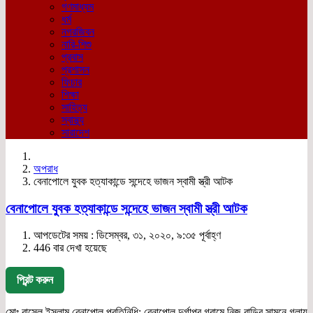
গণমাধ্যম
ধর্ম
নগরজিবন
নারি-শিশু
প্রবাস
প্রশাসন
ফিচার
শিক্ষা
সাহিত্য
স্বাস্থ্য
সারাদেশ
অপরাধ
বেনাপোলে যুবক হত্যাকান্ডে সন্দেহে ভাজন স্বামী স্ত্রী আটক
বেনাপোলে যুবক হত্যাকান্ডে সন্দেহে ভাজন স্বামী স্ত্রী আটক
আপডেটের সময় : ডিসেম্বর, ৩১, ২০২০, ৯:৩৫ পূর্বাহ্ণ
446 বার দেখা হয়েছে
প্রিন্ট করুন
মোঃ রাসেল ইসলাম,বেনাপোল প্রতিনিধি: বেনাপোল দুর্গাপুর গ্রামে নিজ বাড়ির সামনে গলায়