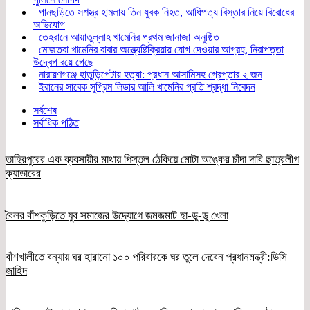
পানছড়িতে সশস্ত্র হামলায় তিন যুবক নিহত, আধিপত্য বিস্তার নিয়ে বিরোধের
অভিযোগ
তেহরানে আয়াতুল্লাহ খামেনির প্রথম জানাজা অনুষ্ঠিত
মোজতবা খামেনির বাবার অন্ত্যেষ্টিক্রিয়ায় যোগ দেওয়ার আগ্রহ, নিরাপত্তা
উদ্বেগ রয়ে গেছে
নারায়ণগঞ্জে হাতুড়িপেটায় হত্যা: প্রধান আসামিসহ গ্রেপ্তার ২ জন
ইরানের সাবেক সুপ্রিম লিডার আলি খামেনির প্রতি শ্রদ্ধা নিবেদন
সর্বশেষ
সর্বাধিক পঠিত
তাহিরপুরের এক ব্যবসায়ীর মাথায় পিস্তল ঠেকিয়ে মোটা অঙ্কের চাঁদা দাবি ছাত্রলীগ
ক্যাডারের
বৈলর বাঁশকুড়িতে যুব সমাজের উদ্যোগে জমজমাট হা-ডু-ডু খেলা
বাঁশখালীতে বন্যায় ঘর হারানো ১০০ পরিবারকে ঘর তুলে দেবেন প্রধানমন্ত্রী:ডিসি
জাহিদ