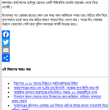
মঙ্গলবার বেনাপোলের দুর্গাপুর রোডের একটি ইজিবাইক চার্জের গ্যারেজ থেকে নিয়ে
এসেছি।
উল্লেখ্য গত রোববার রাত্রে কোন এক সময় আল আমিনকে গলায় তার পেচিয়ে ফাঁস দিয়ে
নৃশংশভাবে হত্যা করে তার বাড়ির সামনে গাছের নিচে ফেলে যায়। পরের দিন সোমবার
সকালে বেনাপোল পোর্ট থানা পুলিশ সদস্যরা লাশটি উদ্ধার করে।
Facebook
Twitter
Email
Share
এই বিভাগের আরও খবর
ট্রাম্পের ২০২৮ সালের নির্বাচনে প্রতিদ্বন্দ্বিতার ইঙ্গিত
নারায়ণগঞ্জের বন্দরে এক ঘণ্টায় চার ছিনতাই, অস্ত্রের মুখে জিম্মি করে লুট
সামাজিক মাধ্যমে কারাগারের ছবি-ভিডিও প্রচার, ৫০ কারারক্ষীকে তলব
ত্রিশালে মাদক সেবনের দায়ে তিনজনের জেল-জরিমানা, অভিযান অব্যাহত
রাখার ঘোষণা
সুনামগঞ্জের বুড়িস্থল এলাকায় এক শিশুকে ধর্ষণের ঘটনায় জনতা গণধোলাই দিয়ে
পুলিশে সোপর্দ