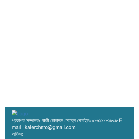
প্রকাশক সম্পাদকঃ গাজী মোহাম্মদ সোহেল মোবাইলঃ ০১৬১১১৮১৮৩৮ E
mail : kalerchitro@gmail.com
অফিসঃ