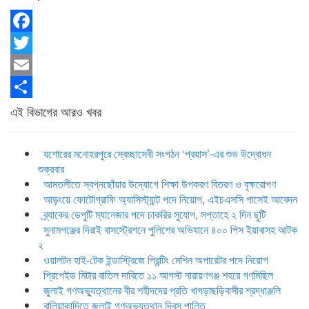
Facebook
Twitter
Email
Share
এই বিভাগের আরও খবর
যশোরের মনোহরপুরে স্বেচ্ছাসেবী সংগঠন ‘প্রয়াস’-এর শুভ উদ্বোধন
শুক্রবার
আমতলীতে স্বপ্নছোঁয়ার উদ্যোগে শিক্ষা উপকরণ বিতরণ ও বৃক্ষরোপণ
আড়ংয়ে ফোটোগ্রাফি অ্যাসিস্ট্যান্ট পদে নিয়োগ, এইচএসসি পাসেই আবেদন
ব্র্যাকের ডেপুটি ম্যানেজার পদে চাকরির সুযোগ, সপ্তাহে ২ দিন ছুটি
সুনামগঞ্জের দিরাই বাসস্ট্রেশনে পুলিশের অভিযানে ৪০০ পিস ইয়াবাসহ আটক
২
ওয়ালটন হাই-টেক ইন্ডাস্ট্রিজে প্রিন্টিং মেশিন অপারেটর পদে নিয়োগ
প্রিপেইড মিটার বাতিল দাবিতে ১১ আগস্ট নারায়ণগঞ্জ শহরে গণমিছিল
জুলাই গণঅভ্যুত্থানের বীর শহীদদের প্রতি খাগড়াছড়িবাসীর শ্রদ্ধাঞ্জলি
বালিয়াকান্দিতে জুলাই গণঅভ্যুত্থান দিবস পালিত