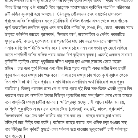
মাঠের নলবিল ঘিরে গড়ে উঠেছে রুপালী বিপ্লব খ্যাত মৎস্য খামার। প্রায় পাঁচ শতাধিক
বিঘার উপর গড়ে ওঠা খামারটি ঘিরে প্রত্যক্ষ পরোক্ষভাবে প্রতিদিন শতাধিক পরিবারের
রুটি রুজির ব্যবস্থা হয়ে আসছে। হরিনাকুন্ডু পৌরসভার ৫নং ওয়ার্ডের মান্দারতলা
গ্রামের আবির ফিসারিজের সত্ত¡াধিকারী রবিউল ইসলাম এখন থেকে বছর পাঁচেক
পূর্বে অবহেলিত নলবিলে পুকুর খনন করে মিঠা পানির কৈ, মাগুর, শিং, টেংরা, পাবদার সাথে
উন্নত বর্ধনশীল জাতের গ্রাসকার্প, সিলভার কার্প, নাইলোটিকা ও দেশীয় প্রজাতির
সুস্বাদু রুই, কাতল, মৃগেলসহ নানা প্রজাতির মাছ চাষ করে সফলতার পাশাপাশি
এলাকায় বিশেষ পরিচিতি অর্জন করে। মৎস্য চাষে এমন সফলতার মুখ দেখে এগিয়ে
আসে পার্শ্ববর্তী জমির মালিক প্রায় আরও বিশ কুড়িজন কৃষক। এমনই একজন সাধারণ
কৃষিজীবী ব্যক্তি জোড়া পুকুরিয়ার দক্ষিণ পাড়ার মৃত এলেম মন্ডলের ছেলে আব্দুল
মজিদ। চার বছর পূর্বে নিজের এবং লীজ নিয়ে প্রায় আড়াই একর জমির উপর চারটি
পুকুর খনন করে মৎস্য চাষ শুরু করে। এবছর সে মৎস্য চাষ খাতে কৃষি ব্যাংক থেকে
তিন লাখ টাকা ঋণ নিয়ে প্রায় চার লাখ টাকার সমপরিমান অর্থ বিনিয়োগ করে পুকুর
চারটিতে। কিন্তু গতকাল রাতে কে বা কারা প্রায় দুই বিঘা সমপরিমান একটি পুকুরে বিষ
প্রয়োগ করে ছয় লক্ষাধিক টাকার বিভিন্ন প্রজাতির মাছ সম্পূর্ণরুপে মেরে ফেলা হয়েছে
বলে পার্শ্ববর্তী মৎস্য চাষীরা জানায়। ক্ষতিগ্রস্থ মৎস্য চাষী আব্দুল মজিদ জানায়,
সংশ্লিষ্ট পুকুরটিতে এবছর ৫০ হাজার টেংরা (গোলসা) সহ রুই, কাতল, গ্রাসকার্প,
সিলভারকার্প, বøাড কার্প জাতীয় মাছ চাষ করা হয়। মাছের বাজার মন্দা থাকায়
ইতিপূর্বে মাছ বিক্রি করা হয়নি। বর্তমানে মাছের বাজার বেশ খানিক চড়া হওয়ায় মাছ
ধরে বিক্রির ঠিক পূর্ববর্তী মুহুর্তে এমন সর্বনাশ হয়ে যাওয়ায় ভুক্তভোগী চাষী সর্বশান্ত
হয়ে পড়েছে।