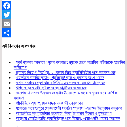
Facebook
Twitter
Email
Share
এই বিভাগের আরও খবর
স্বর্ণ ব্যবসার আড়ালে ‘সুদের কারবার’: ব্ল্যাংক চেকে শতাধিক পরিবারকে হয়রানির
অভিযোগ
ব্র্যাকের নিয়োগ বিজ্ঞপ্তি: ২ জেলায় ফিল্ড ফ্যাসিলিটেটর পদে আবেদন শুরু
ওয়ালটনে চাকরির সুযোগ, প্রভিডেন্ট ফান্ড ও মুনাফার অংশ পাবেন
বাগদা বাজারে ফ্রেশ বাজার লিমিটেডের গরুর ফার্মের শুভ উদ্বোধন
খাগড়াছড়িতে নারী ফুটবল ও ব্যাডমিন্টনের আসর শুরু
আলোছায়া সমাজ উন্নয়ন সংস্থার উদ্যোগে অসহায় মানুষের মাঝে আর্থিক
সহায়তা
পাঁচবিবিতে এ্যাম্পুলসহ মাদক ব্যবসায়ী গ্রেফতার
যশোরের মনোহরপুরে স্বেচ্ছাসেবী সংগঠন ‘প্রয়াস’-এর শুভ উদ্বোধন শুক্রবার
আমতলীতে স্বপ্নছোঁয়ার উদ্যোগে শিক্ষা উপকরণ বিতরণ ও বৃক্ষরোপণ
আড়ংয়ে ফোটোগ্রাফি অ্যাসিস্ট্যান্ট পদে নিয়োগ, এইচএসসি পাসেই আবেদন