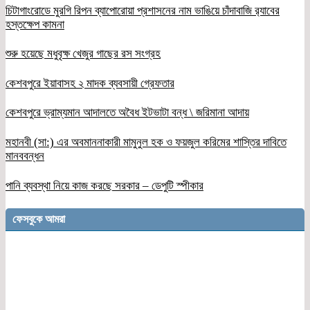
চিটাগাংরোডে মুরগি রিপন ব্যাপোরোয়া প্রশাসনের নাম ভাঙিয়ে চাঁদাবাজি র‌্যাবের
হস্তক্ষেপ কামনা
শুরু হয়েছে মধুবৃক্ষ খেজুর গাছের রস সংগ্রহ
কেশবপুরে ইয়াবাসহ ২ মাদক ব্যবসায়ী গ্রেফতার
কেশবপুরে ভ্রাম্যমান আদালতে অবৈধ ইটভাটা বন্ধ \ জরিমানা আদায়
মহানবী (সা:) এর অবমাননাকারী মামুনুল হক ও ফয়জুল করিমের শাস্তির দাবিতে
মানববন্ধন
পানি ব্যবস্থা নিয়ে কাজ করছে সরকার – ডেপুটি স্পীকার
ফেসবুকে আমরা