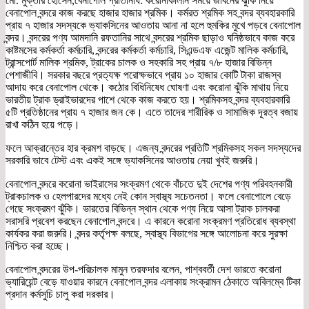
মো. মুক্তার হোসেন,বেনাপোল প্রতিনিধি: করোনাকালীন সময়ে জীবনের ঝুঁকি নিয়ে
বেনাপোল বন্দরে কাজ করছে হাজার হাজার শ্রমিক। কর্মরত শ্রমিক সহ বন্দর ব্যবহারকারি
প্রায় ৭ হাজার সদস্যকে ভ্যাকসিনের আওতায় আনা না হলে হুমকির মুখে পড়বে বেনাপোল
বন্দর। বন্দরের পণ্য আমদানি রফতানির সাথে বন্দরের শ্রমিক ছাড়াও ঘনিষ্ঠভাবে কাজ করে
কাষ্টমসের কর্মকর্তা কর্মচারি, বন্দরের কর্মকর্তা কর্মচারি, সিএন্ডএফ এজেন্ট মালিক কর্মচারি,
ট্রান্সপোর্ট মালিক শ্রমিক, ট্রাকের চালক ও সহকারি সহ প্রায় ৭/৮ হাজার বিভিন্ন
পেশাজীবি। সরকার বছরে প্রত্যক্ষ পরোক্ষভাবে প্রায় ১০ হাজার কোটি টাকা রাজস্ব
আদায় করে বেনাপোল থেকে। কঠোর বিধিনিষেধ ঘোষণা এবং করোনা ঝুঁকি মাথায় নিয়ে
ভারতীয় ট্রাক ড্রাইভারদের পাশে থেকে কাজ করতে হয়। শ্রমিকসহ বন্দর ব্যবহারকারি
৫টি প্রতিষ্ঠানের প্রায় ৭ হাজার জন কে। এতে তাদের শারীরিক ও সামাজিক দূরত্ব বজায়
রাখা কঠিন হয়ে পড়ে।
ফলে আক্রান্তের হার ক্রমশ বাড়ছে। এজন্য বন্দরের প্রতিটি শ্রমিকসহ সকল সদস্যদের
সরকারি ভাবে টেস্ট এবং একই সঙ্গে ভ্যাকসিনের আওতায় নেয়া খুবই জরুরি।
বেনাপোল বন্দরে করোনা ভাইরাসের সংক্রমণ থেকে বাঁচতে দুই দেশের পণ্য পরিবহনকারী
ট্রাকচালক ও হেলপারদের মধ্যে নেই কোন স্বাস্থ্য সচেতনতা। ফলে বেনাপোলে বেড়ে
গেছে সংক্রমণ ঝুঁকি। ভারতের বিভিন্ন স্থান থেকে পণ্য নিয়ে আসা ট্রাক চালকরা
সরাসরি প্রবেশ করছেন বেনাপোল বন্দরে। এ কারনে করোনা সংক্রমণ প্রতিরোধ ব্যবস্থা
কার্যকর করা জরুরি। বন্দর কর্তৃপক্ষ বলছে, স্বাস্থ্য বিভাগের সঙ্গে আলোচনা করে সুরক্ষা
নিশ্চিত করা হচ্ছে।
বেনাপোল বন্দরের উপ-পরিচালক মামুন তরফদার বলেন, পাশ্ববর্তী দেশ ভারতে করোনা
ভ্যারিয়েন্ট বেড়ে যাওয়ার কারনে বেনাপোল বন্দর এলাকায় সংক্রামন ঠেকাতে অবিলম্বে টিকা
প্রদান কর্মসুচি চালু করা দরকার।