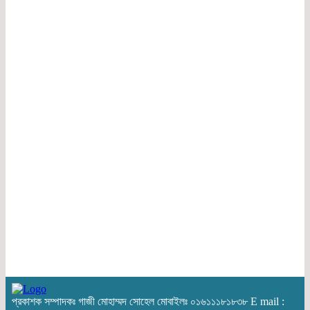
প্রকাশক সম্পাদকঃ গাজী মোহাম্মদ সোহেল মোবাইলঃ ০১৬১১১৮১৮৩৮ E mail :