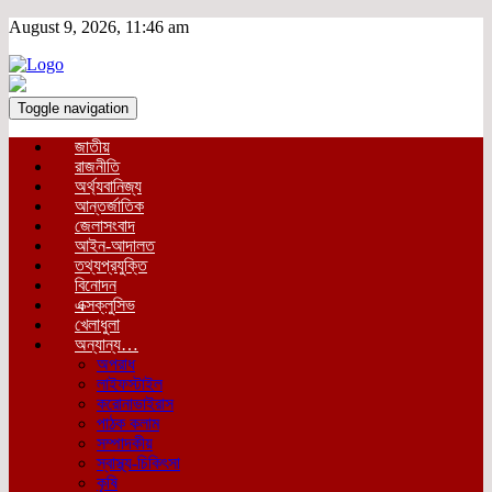
August 9, 2026, 11:46 am
Toggle navigation
জাতীয়
রাজনীতি
অর্থ্যবানিজ্য
আন্তর্জাতিক
জেলাসংবাদ
আইন-আদালত
তথ্যপ্রযুক্তি
বিনোদন
এক্সক্লুসিভ
খেলাধুলা
অন্যান্য…
অপরাধ
লাইফস্টাইল
করোনাভাইরাস
পাঠক কলাম
সম্পাদকীয়
স্বাস্থ্য-চিকিৎসা
কৃষি