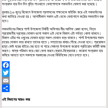
সংক্রমন হার দিন দিন বৃদ্ধি পাওয়াতে বেনাপোলকে লকডাউন ঘোষণা করা হয়েছে।
বুধবার (১৬ জুন) বিকেলে উপজেলা প্রশাসনের পক্ষথেকে মাইকিং করে এই লকডাউনের
কথা জানিয়ে দেওয়া হয়। আগামীকাল সকাল ৬টা থেকে বেনাপোলে কঠোর লকডাউন শুরু
হবে।
লকডাউনের বিষয়ে শার্শা উপজেলা নির্বাহী অফিসার মীর আলিফ রেজা বলেন, নিত্য
প্রয়োজনীয় দ্রব্যের দোকান গুলো সকাল ৯টা থেকে বিকাল ৩টা পর্যন্ত খোলা থাকবে।
বিকাল ৩টার পর ওষুধের দোকান ছাড়া সকল দোকান বন্ধ থাকবে। শার্শা উপজেলার সকল
চায়ের দোকান বন্ধ রাখতে তাদের হাতে ১ সপ্তাহের খাবার পৌছে দেওয়া হবে। প্রয়োজন
ছাড়া কেউ ঘরের বাইরে বের হতে না পারে সেজন্য উপজেলা করোনা প্রতিরোধ কমিটি কাজ
করবে। মাস্ক পরিধান করে বেচা কেনা করবে ক্রেতা-বিক্রেতারা। করোনা সংক্রমন হার
কমিয়ে আনতে হলে সকলকে সরকারের দেওয়া বিধিনিষেধ মেনে চলতে হবে।
Facebook
Twitter
Email
Share
এই বিভাগের আরও খবর