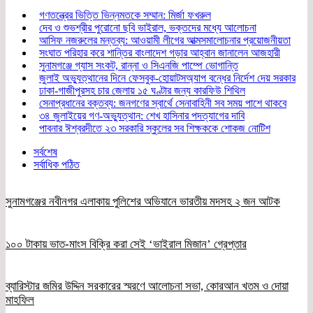
গণতন্ত্রের ভিত্তি ভিন্নমতকে সম্মান: মির্জা ফখরুল
দেব ও শুভশ্রীর পুরোনো ছবি ভাইরাল, ভক্তদের মধ্যে আলোচনা
আসিফ নজরুলের মন্তব্য: আওয়ামী লীগের আত্মসমালোচনার প্রয়োজনীয়তা
সংঘাত পরিহার করে শান্তির বাংলাদেশ গড়ার আহ্বান জানালেন আজহারী
সুনামগঞ্জে গ্যাস সংকট, রান্না ও সিএনজি পাম্পে ভোগান্তি
জুলাই অভ্যুত্থানের দিনে ফেসবুক-হোয়াটসঅ্যাপ বন্ধের নির্দেশ দেয় সরকার
ঢাকা-গাজীপুরসহ চার জেলায় ১৫ ঘণ্টার জন্য কারফিউ শিথিল
সেনাপ্রধানের বক্তব্য: জনগণের স্বার্থে সেনাবাহিনী সব সময় পাশে থাকবে
৩৪ জুলাইয়ের গণ-অভ্যুত্থান: শেখ হাসিনার পদত্যাগের দাবি
পাবনার ঈশ্বরদীতে ২৩ সরকারি স্কুলের সব শিক্ষককে শোকজ নোটিশ
সর্বশেষ
সর্বাধিক পঠিত
সুনামগঞ্জের নবীনগর এলাকায় পুলিশের অভিযানে ভারতীয় মদসহ ২ জন আটক
১০০ টাকায় ভাত-মাংস বিক্রি করা সেই ‘ভাইরাল মিজান’ গ্রেপ্তার
ব্যারিস্টার জমির উদ্দিন সরকারের স্মরণে আলোচনা সভা, কোরআন খতম ও দোয়া
মাহফিল