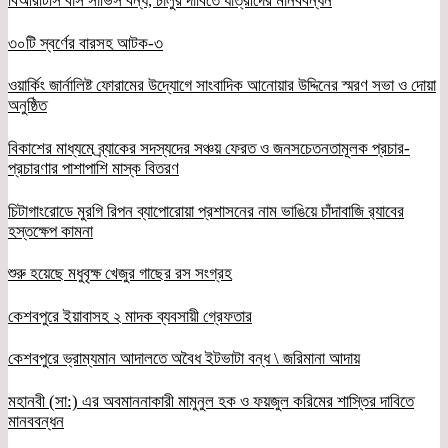
বিআরটিসি বাস সার্ভিস বন্ধ, চালুর দাবিতে যাত্রীদের মানববন্ধন
৩০টি স্বর্ণের বারসহ আটক-৩
ওয়ার্কিং জার্নালিষ্ট ফোরামের উদ্যোগে সাংবাদিক আনোয়ার উদ্দিনের স্মরণ সভা ও দোয়া
অনুষ্ঠিত
বিকাশের মাধ্যমে ব্র্যাকের সদস্যদের সঞ্চয় ফেরত ও জনসচেতনতামূলক প্রচার-
প্রচারণার পাশাপাশি মাস্ক বিতরণ
চিটাগাংরোডে মুরগি রিপন ব্যাপোরোয়া প্রশাসনের নাম ভাঙিয়ে চাঁদাবাজি র‌্যাবের
হস্তক্ষেপ কামনা
শুরু হয়েছে মধুবৃক্ষ খেজুর গাছের রস সংগ্রহ
কেশবপুরে ইয়াবাসহ ২ মাদক ব্যবসায়ী গ্রেফতার
কেশবপুরে ভ্রাম্যমান আদালতে অবৈধ ইটভাটা বন্ধ \ জরিমানা আদায়
মহানবী (সা:) এর অবমাননাকারী মামুনুল হক ও ফয়জুল করিমের শাস্তির দাবিতে
মানববন্ধন