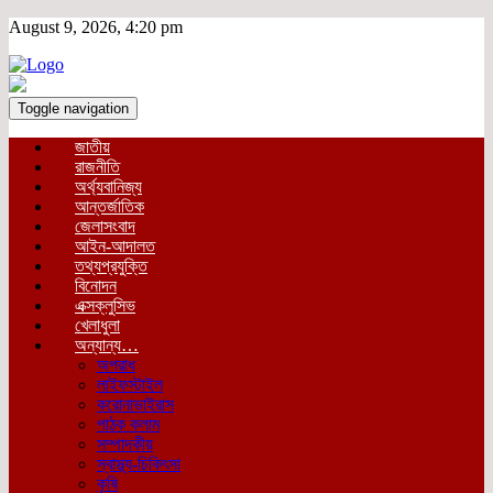
August 9, 2026, 4:20 pm
Toggle navigation
জাতীয়
রাজনীতি
অর্থ্যবানিজ্য
আন্তর্জাতিক
জেলাসংবাদ
আইন-আদালত
তথ্যপ্রযুক্তি
বিনোদন
এক্সক্লুসিভ
খেলাধুলা
অন্যান্য…
অপরাধ
লাইফস্টাইল
করোনাভাইরাস
পাঠক কলাম
সম্পাদকীয়
স্বাস্থ্য-চিকিৎসা
কৃষি