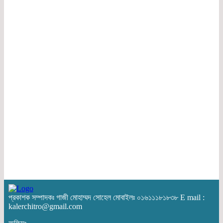
প্রকাশক সম্পাদকঃ গাজী মোহাম্মদ সোহেল মোবাইলঃ ০১৬১১১৮১৮৩৮ E mail :
kalerchitro@gmail.com