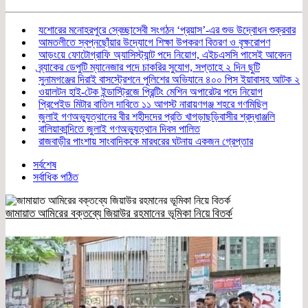
যশোরের মনোহরপুরে স্বেচ্ছাসেবী সংগঠন ‘প্রয়াস’-এর শুভ উদ্বোধন শুক্রবার
আমতলীতে স্বপ্নছোঁয়ার উদ্যোগে শিক্ষা উপকরণ বিতরণ ও বৃক্ষরোপণ
আড়ংয়ে ফোটোগ্রাফি অ্যাসিস্ট্যান্ট পদে নিয়োগ, এইচএসসি পাসেই আবেদন
ব্র্যাকের ডেপুটি ম্যানেজার পদে চাকরির সুযোগ, সপ্তাহে ২ দিন ছুটি
সুনামগঞ্জের দিরাই বাসস্ট্রেশনে পুলিশের অভিযানে ৪০০ পিস ইয়াবাসহ আটক ২
ওয়ালটন হাই-টেক ইন্ডাস্ট্রিজে প্রিন্টিং মেশিন অপারেটর পদে নিয়োগ
প্রিপেইড মিটার বাতিল দাবিতে ১১ আগস্ট নারায়ণগঞ্জ শহরে গণমিছিল
জুলাই গণঅভ্যুত্থানের বীর শহীদদের প্রতি খাগড়াছড়িবাসীর শ্রদ্ধাঞ্জলি
বালিয়াকান্দিতে জুলাই গণঅভ্যুত্থান দিবস পালিত
রাজবাড়ীর পাংশায় সাংবাদিককে মারধরের ঘটনায় একজন গ্রেপ্তার
সর্বশেষ
সর্বাধিক পঠিত
জামায়াত আমিরের বক্তব্যে জিয়াউর রহমানের ভূমিকা নিয়ে বিতর্ক