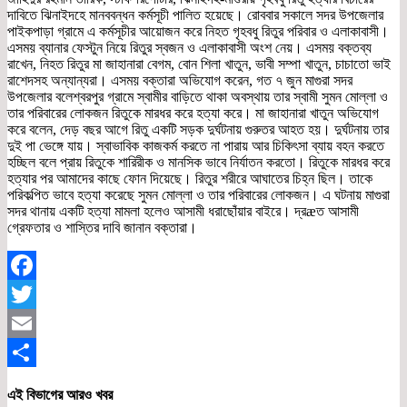
দাবিতে ঝিনাইদহে মানববন্ধন কর্মসূচী পালিত হয়েছে। রোববার সকালে সদর উপজেলার
পাইকপাড়া গ্রামে এ কর্মসূচীর আয়োজন করে নিহত গৃহবধু রিতুর পরিবার ও এলাকাবাসী।
এসময় ব্যানার ফেস্টুন নিয়ে রিতুর স্বজন ও এলাকাবাসী অংশ নেয়। এসময় বক্তব্য
রাখেন, নিহত রিতুর মা জাহানারা বেগম, বোন শিলা খাতুন, ভাবী সম্পা খাতুন, চাচাতো ভাই
রাশেদসহ অন্যান্যরা। এসময় বক্তারা অভিযোগ করেন, গত ৭ জুন মাগুরা সদর
উপজেলার বলেশ্বরপুর গ্রামে স্বামীর বাড়িতে থাকা অবস্থায় তার স্বামী সুমন মোল্লা ও
তার পরিবারের লোকজন রিতুকে মারধর করে হত্যা করে। মা জাহানারা খাতুন অভিযোগ
করে বলেন, দেড় বছর আগে রিতু একটি সড়ক দুর্ঘটনায় গুরুতর আহত হয়। দুর্ঘটনায় তার
দুই পা ভেঙ্গে যায়। স্বাভাবিক কাজকর্ম করতে না পারায় আর চিকিৎসা ব্যায় বহন করতে
হচ্ছিল বলে প্রায় রিতুকে শারিরীক ও মানসিক ভাবে নির্যাতন করতো। রিতুকে মারধর করে
হত্যার পর আমাদের কাছে ফোন দিয়েছে। রিতুর শরীরে আঘাতের চিহ্ন ছিল। তাকে
পরিকল্পিত ভাবে হত্যা করেছে সুমন মোল্লা ও তার পরিবারের লোকজন। এ ঘটনায় মাগুরা
সদর থানায় একটি হত্যা মামলা হলেও আসামী ধরাছোঁয়ার বাইরে। দ্রæত আসামী
গ্রেফতার ও শাস্তির দাবি জানান বক্তারা।
Facebook
Twitter
Email
Share
এই বিভাগের আরও খবর