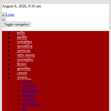
August 8, 2026, 9:16 am
Toggle navigation
জাতীয়
রাজনীতি
অর্থ্যবানিজ্য
আন্তর্জাতিক
জেলাসংবাদ
আইন-আদালত
তথ্যপ্রযুক্তি
বিনোদন
এক্সক্লুসিভ
খেলাধুলা
অন্যান্য…
অপরাধ
লাইফস্টাইল
করোনাভাইরাস
পাঠক কলাম
সম্পাদকীয়
স্বাস্থ্য-চিকিৎসা
কৃষি