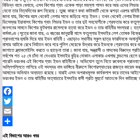
বিভিন্ন নামে বেনামে, এসব কিশোর গ্যাং একেক পাড়া মহল্লা শাসন করে আর এদের লিডার হ
যেনো তার নিত্যদিনের রুপ নিয়েছে। তুচ্ছ কারণে কথা কাটাকাটি থেকে ঝগড়া এরপর বাহিনী দ
জানা যায়, কিশোর বয়স থেকেই নেশার সাথে জড়িয়ে পড়ে ইভন। তখন থেকেই নেশার টাকা জো
ডিসেম্বর ইয়াবাসহ কিশোর গ্যাং লিডার ইভন ও তার দুই সহযোগীকে গ্রেফতার করে ফতুল্লা
জনগনের সামনে কিশোর ফুটবলার রাসেলকে হত্যা করে ইভন ও তার বাহিনীর সদস্যরা। হত
কর্মকাণ্ড।সূত্রে জানা যায়, এ বছরের জানুয়ারী মাসে ফতুল্লার ইসদাইর লেপ তোষক বিক্
প্রাননাশের হুমকি দিয়ে যায় ইভন বাহিনী। এছাড়াও স্থানীয় স্কুল ছাত্র ফারদিনকে অমানু
বাসায় আটকে রেখে নির্যাতন করে পরে পুলিশ মেয়েকে উদ্ধার করে ইভনকে গ্রেফতার করে থা
জাগাতে ব্ল্যাকমেইলিং করতে ও ছাড়েনা তারা। জানা যায়, সন্ত্রাসী ও মাদকের বিরুদ্ধে প
সর্বশেষ গত ২৫ মে চাঁদা না দেওয়ায় ইসদাইর বুড়ির দোকান এলাকার এখলাছ মন্ডলের ছে
পারেনি ভয়ংকর এই কিশোর গ্যাং ইভন বাহিনীকে। অভিযোগ তুলে নিতে রুবেলকে প্রাননাশের 
অল্লিগল্লিতে লাগিয়ে ওই সদস্যর নাম ভাঙ্গিয়ে বীরদপে কিশোরগ্যাংয়ের রাজত্ব কায়েম কর
আমাদের অভিযান অব্যহত রয়েছে। যারাই এসব অপরাধমূলক কার্যকলাপ করে তাদের আই
ভয়ংকর ইভন ও তার বাহিনীর অত্যাচারে ইসদাইর বাসী প্রতি মুহুর্তে আতংকে দিন কাটাচ্ছে 
Facebook
Twitter
Email
Share
এই বিভাগের আরও খবর