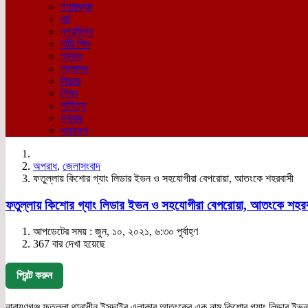
গণমাধ্যম
ধর্ম
নগরজিবন
নারি-শিশু
প্রবাস
প্রশাসন
ফিচার
শিক্ষা
সাহিত্য
স্বাস্থ্য
সারাদেশ
অপরাধ
,
জেলাসংবাদ
ফতুল্লায় কিশোর গ্যাং লিডার ইভন ও সহযোগীরা বেপরোয়া, আতংকে শহরবাসী
ফতুল্লায় কিশোর গ্যাং লিডার ইভন ও সহযোগীরা বেপরোয়া, আতংকে শহর
আপডেটের সময় : জুন, ১০, ২০২১, ৬:৩০ পূর্বাহ্ণ
367 বার দেখা হয়েছে
প্রিন্ট করুন
নারায়ণগঞ্জ ফতুল্লা থানাধীন ইসদাইর এলাকার আতংকের এক নাম কিশোর গ্যাং লিডার ইভন।