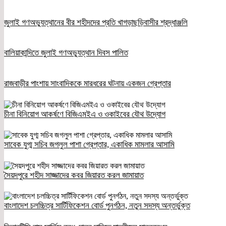
জুলাই গণঅভ্যুত্থানের বীর শহীদদের প্রতি খাগড়াছড়িবাসীর শ্রদ্ধাঞ্জলি
বালিয়াকান্দিতে জুলাই গণঅভ্যুত্থান দিবস পালিত
রাজবাড়ীর পাংশায় সাংবাদিককে মারধরের ঘটনায় একজন গ্রেপ্তার
চীনা বিনিয়োগ আকর্ষণে বিজিএমইএ ও ওকাইবের যৌথ উদ্যোগ
সাবেক যুগ্ম সচিব জগলুল পাশা গ্রেপ্তার, একাধিক মামলার আসামি
সৈয়দপুরে শহীদ সাজ্জাদের কবর জিয়ারত করল জামায়াত
বাংলাদেশ চলচ্চিত্র সার্টিফিকেশন বোর্ড পুনর্গঠন, নতুন সদস্য অন্তর্ভুক্ত