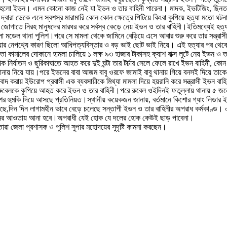
লো ইভন। এমন কোনো কাজ নেই যা ইভন ও তার বাহিনী পারেনা। মাদক, ইভটিজিং, ছিনতাই, চাঁদ
্বারা ডেকে এনে স্বশস্র মারামারি কোন কোন ক্ষেত্রে পিটিয়ে কিংবা কুপিয়ে হত্যা মতো ঘটন
গাতে নিরহ মানুষদের মারধর করে সর্বস্ব কেড়ে নেয় ইভন ও তার বাহিনী।ইতিমধ্যেই হত্
 মডেল থানা পুলিশ।পরে সে মামলা থেকে জামিনে বেড়িয়ে এসে আবার শুরু করে তার সন্ত্রাসী
্যার নেপথ্যে কারণ ছিলো আধিপত্যবিস্তার ও বড় ভাই ছোট ভাই নিয়ে। এই হত্যার পর থে
রেতা কামালের দোকানে হামলা চালিয়ে ১ লক্ষ ৯৩ হাজার টাকাসহ ক্যাশ বাক্স লুটে নেয় ইভন 
ষিক নির্যাতন ও ছুরিকাঘাতে আহত করে দুই ঘন্টা তার টর্চার সেলে ফেলে রাখে ইভন বাহিনী
নায় নিয়ে যায়।পরে ইভনের বাবা আজম বাবু ওরফে জামাই বাবু থানায় গিয়ে বনসই দিয়ে তাকে(ই
্রতিবাদ করায় ইউরোপ প্রবাসী এক ব্যবসায়ীকে মিথ্যা মামলা দিয়ে হয়রানি করে সন্ত্রাসী ইভ
লে রুবেলকে কুপিয়ে আহত করে ইভন ও তার বাহিনী।পরে রুবেল ওইদিনই ফতুল্লায় থানায় ৫ 
হুমকি দিয়ে আসছে প্রতিনিয়ত।স্থানীয় কয়েকজন জানায়, বর্তমানে কিশোর গ্যাং লিডার ইভন ন
ছে,দিন দিন লাগামহীন ভাবে বেড়ে চলেছে সন্তাপী ইভন ও তার বাহিনীর অপরাধ কর্মকাণ্ড। এ
নের আওতায় আনা হবে।অপরাধী যেই হোক যে দলের হোক কেউই ছাড় পাবেনা।
তারা জেলা প্রশাসক ও পুলিশ সুপার মহোদয়ের সুদৃষ্টি কামনা করছেন।