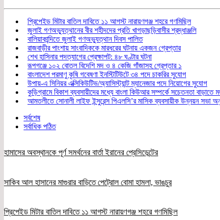
প্রিপেইড মিটার বাতিল দাবিতে ১১ আগস্ট নারায়ণগঞ্জ শহরে গণমিছিল
জুলাই গণঅভ্যুত্থানের বীর শহীদদের প্রতি খাগড়াছড়িবাসীর শ্রদ্ধাঞ্জলি
বালিয়াকান্দিতে জুলাই গণঅভ্যুত্থান দিবস পালিত
রাজবাড়ীর পাংশায় সাংবাদিককে মারধরের ঘটনায় একজন গ্রেপ্তার
শেখ হাসিনার পদত্যাগের প্রেক্ষাপট: ৪৮ ঘণ্টার ঘটনা
রূপগঞ্জে ১০২ বোতল বিদেশি মদ ও ৪ কেজি গাঁজাসহ গ্রেপ্তার ১
বাংলাদেশ পরমাণু কৃষি গবেষণা ইনস্টিটিউটে ৩৪ পদে চাকরির সুযোগ
উপায়-এ সিনিয়র এক্সিকিউটিভ/অ্যাসিস্ট্যান্ট ম্যানেজার পদে নিয়োগের সুযোগ
কুড়িগ্রামে বিকাশ ব্যবসায়ীদের মধ্যে বাংলা কিউআর সম্পর্কে সচেতনতা বাড়াতে 
আমতলীতে সোনালী লাইফ ইন্সুরেন্স পিএলসি’র মাসিক ব্যবসায়ীক উন্নয়ন সভা অনু
সর্বশেষ
সর্বাধিক পঠিত
হামাসের অবস্থানকে পূর্ণ সমর্থনের বার্তা ইরানের প্রেসিডেন্টের
সাকিব আল হাসানের মাগুরার বাড়িতে পেট্রোল বোমা হামলা, ভাঙচুর
প্রিপেইড মিটার বাতিল দাবিতে ১১ আগস্ট নারায়ণগঞ্জ শহরে গণমিছিল