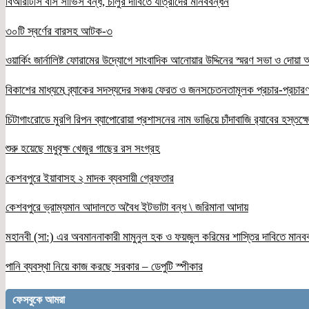
বিআরটিসি বাস সার্ভিস বন্ধ, চালুর দাবিতে যাত্রীদের মানববন্ধন
৩০টি স্বর্ণের বারসহ আটক-৩
ওয়ার্কিং জার্নালিষ্ট ফোরামের উদ্যোগে সাংবাদিক আনোয়ার উদ্দিনের স্মরণ সভা ও দোয়া অন
বিকাশের মাধ্যমে ব্র্যাকের সদস্যদের সঞ্চয় ফেরত ও জনসচেতনতামূলক প্রচার-প্রচারণ
চিটাগাংরোডে মুরগি রিপন ব্যাপোরোয়া প্রশাসনের নাম ভাঙিয়ে চাঁদাবাজি র‌্যাবের হস্তক্
শুরু হয়েছে মধুবৃক্ষ খেজুর গাছের রস সংগ্রহ
কেশবপুরে ইয়াবাসহ ২ মাদক ব্যবসায়ী গ্রেফতার
কেশবপুরে ভ্রাম্যমান আদালতে অবৈধ ইটভাটা বন্ধ \ জরিমানা আদায়
মহানবী (সা:) এর অবমাননাকারী মামুনুল হক ও ফয়জুল করিমের শাস্তির দাবিতে মানব
পানি ব্যবস্থা নিয়ে কাজ করছে সরকার – ডেপুটি স্পীকার
ফেসবুকে আমরা