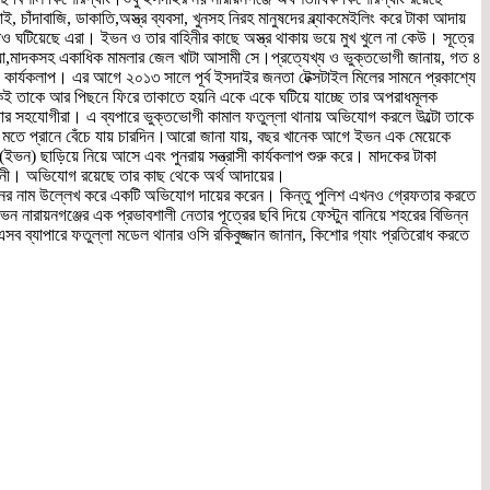
াবাজি, ডাকাতি,অস্ত্র ব্যবসা, খুনসহ নিরহ মানুষদের ব্ল্যাকমেইলিং করে টাকা আদায়
াও ঘটিয়েছে এরা। ইভন ও তার বাহিনীর কাছে অস্ত্র থাকায় ভয়ে মুখ খুলে না কেউ। সূত্রে
যা,মাদকসহ একাধিক মামলার জেল খাটা আসামী সে।প্রত্যেখ্য ও ভুক্তভোগী জানায়, গত ৪
 কার্যকলাপ। এর আগে ২০১৩ সালে পূর্ব ইসদাইর জনতা টেক্সটাইল মিলের সামনে প্রকাশ্যে
কেই তাকে আর পিছনে ফিরে তাকাতে হয়নি একে একে ঘটিয়ে যাচ্ছে তার অপরাধমূলক
ও তার সহযোগীরা। এ ব্যপারে ভুক্তভোগী কামাল ফতুল্লা থানায় অভিযোগ করলে উল্টো তাকে
, কোন মতে প্রানে বেঁচে যায় চারদিন।আরো জানা যায়, বছর খানেক আগে ইভন এক মেয়েকে
ভন) ছাড়িয়ে নিয়ে আসে এবং পুনরায় সন্ত্রাসী কার্যকলাপ শুরু করে। মাদকের টাকা
ন বাহিনী। অভিযোগ রয়েছে তার কাছ থেকে অর্থ আদায়ের।
জনের নাম উল্লেখ করে একটি অভিযোগ দায়ের করেন। কিন্তু পুলিশ এখনও গ্রেফতার করতে
ারায়নগঞ্জের এক প্রভাবশালী নেতার পূত্রের ছবি দিয়ে ফেস্টুন বানিয়ে শহরের বিভিন্ন
সব ব্যাপারে ফতুল্লা মডেল থানার ওসি রকিবুজ্জান জানান, কিশোর গ্যাং প্রতিরোধ করতে