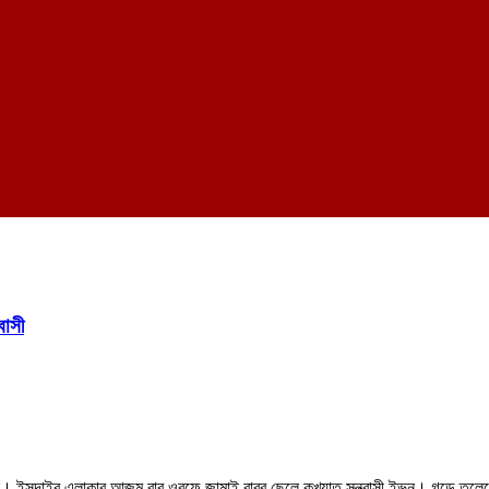
বাসী
 ইসদাইর এলাকার আজম বাবু ওরফে জামাই বাবুর ছেলে কুখ্যাত সন্ত্রাসী ইভন। গড়ে তুলেছে