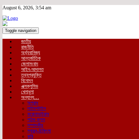
August 6, 2026, 3:54 am
Toggle navigation
জাতীয়
রাজনীতি
অর্থ্যবানিজ্য
আন্তর্জাতিক
জেলাসংবাদ
আইন-আদালত
তথ্যপ্রযুক্তি
বিনোদন
এক্সক্লুসিভ
খেলাধুলা
অন্যান্য…
অপরাধ
লাইফস্টাইল
করোনাভাইরাস
পাঠক কলাম
সম্পাদকীয়
স্বাস্থ্য-চিকিৎসা
কৃষি