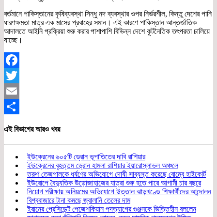
বর্তমানে পাকিস্তানের কৃষিব্যবস্থা সিন্ধু নদ ব্যবস্থার ওপর নির্ভরশীল, কিন্তু দেশের পানি
ধারণক্ষমতা মাত্র এক মাসের প্রবাহের সমান। এই কারণে পাকিস্তান আন্তর্জাতিক
আদালতে আইনি প্রক্রিয়া শুরু করার পাশাপাশি বিভিন্ন দেশে কূটনৈতিক তৎপরতা চালিয়ে
যাচ্ছে।
Facebook
Twitter
Email
Share
এই বিভাগের আরও খবর
ইউক্রেনের ৬০৫টি ড্রোন ভূপাতিতের দাবি রাশিয়ার
ইউক্রেনের বৃহত্তম ড্রোন হামলা রাশিয়ার ইয়ারোস্লাভল অঞ্চলে
তরুণ তেজপালকে ধর্ষণের অভিযোগে দোষী সাব্যস্ত করেছে বোম্বে হাইকোর্ট
ইউরোপে বৈদ্যুতিক উড়োজাহাজের যাত্রা শুরু হতে পারে আগামী চার বছরে
নিয়োগ পরীক্ষায় অনিয়মের অভিযোগে উত্তাল ঝাড়খণ্ডে শিক্ষার্থীদের আন্দোলন
বিশ্ববাজারে টানা কমছে জ্বালানি তেলের দাম
ইরানের প্রেসিডেন্ট পেজেশকিয়ান পদত্যাগের গুঞ্জনকে ভিত্তিহীন বললেন