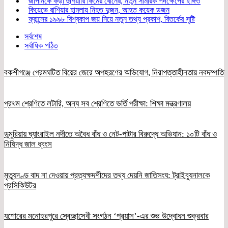
জাপানকে কড়া হুঁশিয়ারি কিমের বোনের, নতুন সামরিক পদক্ষেপের ইঙ্গিত
কিয়েভে রাশিয়ার হামলায় নিহত দুজন, আহত কয়েক ডজন
ফ্রান্সের ১৯৯৮ বিশ্বকাপ জয় নিয়ে নতুন তথ্য প্রকাশ, বিতর্কের সৃষ্টি
সর্বশেষ
সর্বাধিক পঠিত
বকশীগঞ্জে প্রেমঘটিত বিয়ের জেরে অপহরণের অভিযোগ, নিরাপত্তাহীনতায় নবদম্পতি
প্রথম শ্রেণিতে লটারি, অন্য সব শ্রেণিতে ভর্তি পরীক্ষা: শিক্ষা মন্ত্রণালয়
ডুমুরিয়ায় ঘ্যাংরাইল নদীতে অবৈধ বাঁধ ও নেট-পাটার বিরুদ্ধে অভিযান: ১০টি বাঁধ ও
নিষিদ্ধ জাল ধ্বংস
মৃত্যুদণ্ড বাদ না দেওয়ায় প্রত্যক্ষদর্শীদের তথ্য দেয়নি জাতিসংঘ: ট্রাইব্যুনালকে
প্রসিকিউটর
যশোরের মনোহরপুরে স্বেচ্ছাসেবী সংগঠন ‘প্রয়াস’-এর শুভ উদ্বোধন শুক্রবার