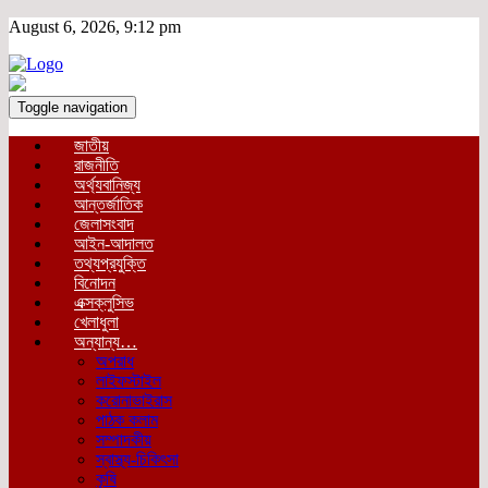
August 6, 2026, 9:12 pm
Toggle navigation
জাতীয়
রাজনীতি
অর্থ্যবানিজ্য
আন্তর্জাতিক
জেলাসংবাদ
আইন-আদালত
তথ্যপ্রযুক্তি
বিনোদন
এক্সক্লুসিভ
খেলাধুলা
অন্যান্য…
অপরাধ
লাইফস্টাইল
করোনাভাইরাস
পাঠক কলাম
সম্পাদকীয়
স্বাস্থ্য-চিকিৎসা
কৃষি