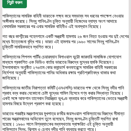
প্রিন্ট করুন
পাকিস্তানের সামরিক বাহিনী ভারতকে লক্ষ্য করে সম্ভাব্য সব ধরনের পদক্ষেপ নেওয়ার
অঙ্গীকার করেছে। সিন্ধু পানিবণ্টন চুক্তি অনুযায়ী নিজেদের ন্যায্য অংশ আদায়ে
বেসামরিক সরকারের পর এবার সামরিক বাহিনীও এই অবস্থান নিয়েছে।
গত বছর কাশ্মীরের পহেলগামে একটি সন্ত্রাসী হামলায় ২৬ জন নিহত হওয়ার পর দুই দেশের
মধ্যে উত্তেজনা বৃদ্ধি পায়। ভারত এই হামলার পর ১৯৬০ সালের সিন্ধু পানিবণ্টন
চুক্তিটি সাময়িকভাবে স্থগিত করে।
পাকিস্তানের পিপলস পার্টির চেয়ারম্যান বিলাওয়াল ভুট্টো জারদারি সামাজিক যোগাযোগ
মাধ্যমে প্রকাশিত এক ভিডিও বার্তায় ভারতের বিরুদ্ধে যুদ্ধের হুমকি দিয়েছেন।
ইসলামাবাদে অনুষ্ঠিত ২৭৬তম কোর কমান্ডার্স কনফারেন্সে সামরিক বাহিনী সরকারের
নির্দেশনা অনুযায়ী পাকিস্তানের পানির অধিকার রক্ষায় প্রতিশ্রুতিবদ্ধ থাকার কথা
জানিয়েছে।
পাকিস্তানের জাতীয় নিরাপত্তা কমিটি (এনএসসি) ভারতের পক্ষ থেকে সিন্ধু নদীর পানি
প্রবাহ বন্ধ করার যেকোনো চেষ্টা যুদ্ধের শামিল হিসেবে গণ্য করার সিদ্ধান্ত নিয়েছে।
একই সঙ্গে আফগান তালেবান নিয়ন্ত্রিত ভূখণ্ড ব্যবহার করে পাকিস্তানের ভেতরে সন্ত্রাসী
হামলার বিষয়ে উদ্বেগ প্রকাশ করা হয়েছে।
ভারতের পররাষ্ট্র মন্ত্রণালয়ের মুখপাত্র রণধীর জয়সওয়াল পাকিস্তানের বিরুদ্ধে সীমান্ত
পারের সন্ত্রাসবাদের অভিযোগ তুলে বলেছেন, সিন্ধু জলবণ্টন চুক্তিটি স্থগিত রাখা
হয়েছে। ১৯৬০ সালে বিশ্বব্যাংকের মধ্যস্থতায় স্বাক্ষরিত এই চুক্তি অনুযায়ী
পাকিস্তান সিন্ধু, ঝিলাম ও চেনাব নদীর পানি ব্যবহার করতে পারে।