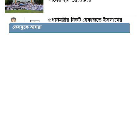
পাসের হার ৩৫.৫৬%
প্রধানমন্ত্রীর নিকট হেফাজতে ইসলামের
অন্যায্য দাবির তীব্র প্রতিবাদ হেযবুত
ফেসবুকে আমরা
তওহীদে
রূপগঞ্জে পরিবেশ উন্নয়নে অভিযান, গাছের
চারা রোপন, বিতরণ ও আলোচনা সভা
রূপগঞ্জে পিকনিক ট্রলারে মাদক ও নারী নিয়ে
অসামাজিক কর্মকান্ডে লিপ্ত হওয়ার কারণে
মুড়াপাড়া ইউপি সদস্যসহ ২০ জন গ্রেফতার
রূপগঞ্জে পুলিশের বিশেষ অভিযানে তিন
মাদক ব্যবসায়ী গ্রেফতার
সাঘাটার জনসভায় জামায়াত আমির:
‘প্রয়োজনে আবারও রাজপথে নামতে হবে’