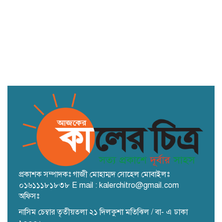
প্রাথমিক শিক্ষার্থীদের দিয়ে মিছিল করানো
যুবলীগ নেতা গ্রেপ্তার
প্রকাশক সম্পাদকঃ গাজী মোহাম্মদ সোহেল মোবাইলঃ
০১৬১১১৮১৮৩৮ E mail : kalerchitro@gmail.com
অফিসঃ
নাসিম চেম্বার তৃতীয়তলা ২১ দিলকুশা মতিঝিল / বা- এ ঢাকা