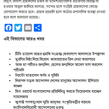
বিদ্যুৎ বিভাগ গ্রাহকদের গুজব বা উদ্দেশ্যপ্রণোদিত প্রচারণায় বিভ্রান্ত না
হওয়ার আহ্বান জানিয়ে বলেছে, সন্দেহ হলে সংশ্লিষ্ট গ্রাহকসেবা কেন্দ্রে
যোগাযোগ করতে হবে। গ্রাহক হয়রানি হলে কঠোর প্রশাসনিক ব্যবস্থা নেওয়া
হবে বলে জানানো হয়েছে।
Facebook
Twitter
Email
Share
এই বিভাগের আরও খবর
টিভি চ্যানেল বন্ধের হুমকি সংক্রান্ত ফোনালাপ আদালতে উপস্থাপন
মুরগির বিষ্ঠা নিয়ে বিরোধ: জামায়াতের তিন নেতা কারাগারে
আজ মা পরীরও জন্মদিন, ছেলের জন্মদিনে আবেগ ভাগ করলেন
পরীমনি
টরন্টো মাতালেন অর্ণব ও সুনিধি
নিরাপদ সড়ক আন্দোলন দেশের মানুষের আন্দোলন: ইলিয়াস
কাঞ্চন
মিস ওয়ার্ল্ডে বাংলাদেশের প্রতিনিধিত্ব করতে ভিয়েতনাম যাচ্ছেন
সামানজার
জুলাই গণঅভ্যুত্থান স্মৃতি জাদুঘর: সংস্কৃতিমন্ত্রীর বক্তব্যে
ফ্যাসিবাদবিরোধী আন্দোলনের গুরুত্ব