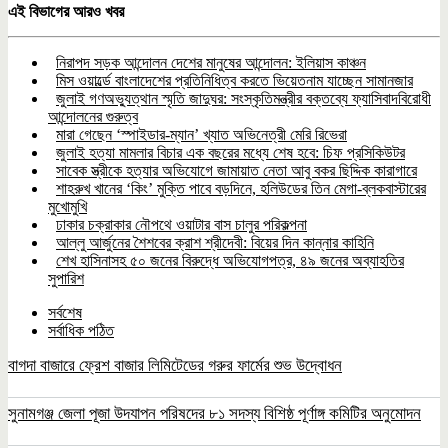
Share
এই বিভাগের আরও খবর
নিরাপদ সড়ক আন্দোলন দেশের মানুষের আন্দোলন: ইলিয়াস কাঞ্চন
মিস ওয়ার্ল্ডে বাংলাদেশের প্রতিনিধিত্ব করতে ভিয়েতনাম যাচ্ছেন সামানজার
জুলাই গণঅভ্যুত্থান স্মৃতি জাদুঘর: সংস্কৃতিমন্ত্রীর বক্তব্যে ফ্যাসিবাদবিরোধী
আন্দোলনের গুরুত্ব
মারা গেছেন ‘স্পাইডার-ম্যান’ খ্যাত অভিনেত্রী মেরি রিভেরা
জুলাই হত্যা মামলার বিচার এক বছরের মধ্যে শেষ হবে: চিফ প্রসিকিউটর
সাবেক স্ত্রীকে হত্যার অভিযোগে জামায়াত নেতা আবু বকর ছিদ্দিক কারাগারে
শাহরুখ খানের ‘কিং’ মুক্তি পাবে বড়দিনে, হলিউডের তিন মেগা-ব্লকবাস্টারের
মুখোমুখি
ঢাকার চক্রাকার নৌপথে ওয়াটার বাস চালুর পরিকল্পনা
আল্লু আর্জুনের শৈশবের ক্রাশ শ্রীদেবী: বিয়ের দিন কান্নার কাহিনি
শেখ হাসিনাসহ ৫০ জনের বিরুদ্ধে অভিযোগপত্র, ৪৯ জনের অব্যাহতির
সুপারিশ
সর্বশেষ
সর্বাধিক পঠিত
বাগদা বাজারে ফ্রেশ বাজার লিমিটেডের গরুর ফার্মের শুভ উদ্বোধন
সুনামগঞ্জ জেলা পূজা উদযাপন পরিষদের ৮১ সদস্য বিশিষ্ঠ পূর্ণাঙ্গ কমিটির অনুমোদন