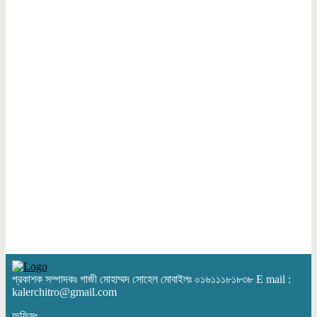
সুনামগঞ্জের দিরাইয়ে ১৪৪ ধারা উপেক্ষা করে বিএনপির
দুই পক্ষের পাল্টাপাল্টি মিছিল ও সমাবেশ
বিআরটিসি বাস সার্ভিস বন্ধ, চালুর দাবিতে যাত্রীদের মানববন্ধন
৩০টি স্বর্ণের বারসহ আটক-৩
ওয়ার্কিং জার্নালিষ্ট ফোরামের উদ্যোগে সাংবাদিক আনোয়ার উদ্দিনের স্মরণ সভা ও দোয়া
অনুষ্ঠিত
বিকাশের মাধ্যমে ব্র্যাকের সদস্যদের সঞ্চয় ফেরত ও জনসচেতনতামূলক প্রচার-
প্রচারণার পাশাপাশি মাস্ক বিতরণ
চিটাগাংরোডে মুরগি রিপন ব্যাপোরোয়া প্রশাসনের নাম ভাঙিয়ে চাঁদাবাজি র‌্যাবের
হস্তক্ষেপ কামনা
প্রকাশক সম্পাদকঃ গাজী মোহাম্মদ সোহেল মোবাইলঃ ০১৬১১১৮১৮৩৮ E mail :
শুরু হয়েছে মধুবৃক্ষ খেজুর গাছের রস সংগ্রহ
kalerchitro@gmail.com
অফিসঃ