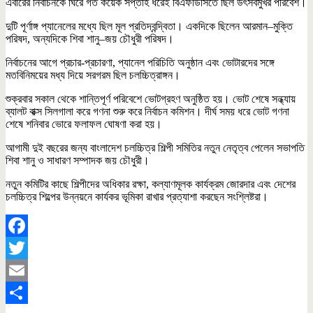
এবারের নির্বাচনকে ঘিরে গত কয়েক সপ্তাহ ধরেই বিএফডিসিতে ছিল উৎসবমুখর পরিবেশ।
দুটি পূর্ণাঙ্গ প্যানেলের মধ্যে ছিল মূল প্রতিদ্বন্দ্বিতা। একদিকে ছিলেন আরমান–মুক্তি
পরিষদ, অন্যদিকে শিবা শানু–জয় চৌধুরী পরিষদ।
নির্বাচনের আগে প্রচার-প্রচারণা, প্যানেল পরিচিতি অনুষ্ঠান এবং ভোটারদের সঙ্গে
মতবিনিময়ের মধ্য দিয়ে সরগরম ছিল চলচ্চিত্রাঙ্গন।
শুক্রবার সকাল থেকে শান্তিপূর্ণ পরিবেশে ভোটগ্রহণ অনুষ্ঠিত হয়। ভোট শেষে সন্ধ্যায়
ব্যালট বাক্স সিলগালা করে গণনা শুরু করে নির্বাচন কমিশন। দীর্ঘ সময় ধরে ভোট গণনা
শেষে শনিবার ভোরে ফলাফল ঘোষণা করা হয়।
আগামী দুই বছরের জন্য বাংলাদেশ চলচ্চিত্র শিল্পী সমিতির নতুন নেতৃত্ব পেলেন সভাপতি
শিবা শানু ও সাধারণ সম্পাদক জয় চৌধুরী।
নতুন কমিটির কাছে শিল্পীদের অধিকার রক্ষা, কল্যাণমূলক কার্যক্রম জোরদার এবং দেশের
চলচ্চিত্র শিল্পের উন্নয়নে কার্যকর ভূমিকা রাখার প্রত্যাশা করছেন সংশ্লিষ্টরা।
Facebook
Twitter
Email