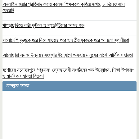
অনলাইন জুয়ার প্রতিবাদ করায় কলেজ শিক্ষককে কুপিয়ে জখম, ৮ দিনেও জ্ঞান
ফেরেনি
খাগড়াছড়িতে নারী ফুটবল ও ব্যাডমিন্টনের আসর শুরু
বাংলাদেশি বৃদ্ধকে ধরে নিয়ে যাওয়ার পরে ভারতীয় যুবককে ধরে আনলো স্থানীয়রা
আলোছায়া সমাজ উন্নয়ন সংস্থার উদ্যোগে অসহায় মানুষের মাঝে আর্থিক সহায়তা
যশোরের মনোহরপুরে ‘প্রয়াস’ স্বেচ্ছাসেবী সংগঠনের শুভ উদ্বোধন, শিক্ষা উপকরণ
ও মানবিক সহায়তা বিতরণ
ফেসবুকে আমরা
পাঁচবিবিতে এ্যাম্পুলসহ মাদক ব্যবসায়ী গ্রেফতার
রূপগঞ্জে সাবেক সেনা কর্মকর্তার বাড়িতে হামলা ভাংচুর
২০লক্ষাধিক টাকার মাল লুট