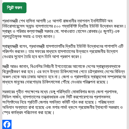
প্রিন্ট করুন
প্রধানমন্ত্রী শেখ হাসিনা আগামী ১৫ আগস্ট রাজধানীর ন্যাশনাল ইনস্টিটিউট অব
নিউরোসায়েন্সেস অ্যান্ড হাসপাতালের ৫০০ শয্যাবিশিষ্ট দ্বিতীয় ইউনিট উদ্বোধন করবেন।
স্বাস্থ্য ও পরিবার কল্যাণমন্ত্রী সরদার মো. সাখাওয়াত হোসেন রোববার (৫ জুলাই) এক
প্রস্তুতিমূলক সভায় এ তথ্য জানান।
স্বাস্থ্যমন্ত্রী বলেন, প্রধানমন্ত্রী হাসপাতালটির দ্বিতীয় ইউনিট উদ্বোধনের পাশাপাশি এটি
পরিদর্শন করবেন। তার সফরের মাধ্যমে হাসপাতালের উন্নয়নে প্রয়োজনীয় উদ্যোগ
নেওয়ার সুযোগ তৈরি হবে বলে তিনি আশা প্রকাশ করেন।
মন্ত্রী আরও জানান, বিএনপির নির্বাচনী ইশতেহারের আলোকে দেশের স্বাস্থ্যব্যবস্থাকে
বিকেন্দ্রীকরণ করা হবে। এর ফলে উন্নত চিকিৎসাসেবা পেতে চট্টগ্রামসহ দেশের বিভিন্ন
অঞ্চল থেকে আর ঢাকায় আসতে হবে না। জেলা ও গ্রামপর্যায়ে স্বাস্থ্যসেবা সম্প্রসারণের
মাধ্যমে মানুষের দোরগোড়ায় চিকিৎসাসেবা পৌঁছে দেওয়ার পরিকল্পনা রয়েছে।
সরকারের গৃহীত পদক্ষেপের মধ্যে ডেঙ্গু পরিস্থিতি মোকাবিলার জন্য জেলা প্রশাসক,
সিভিল সার্জন, হাসপাতালের তত্ত্বাবধায়ক এবং সিটি করপোরেশনের প্রশাসকসহ
সংশ্লিষ্টদের নিয়ে প্রতিটি জেলায় সমন্বিত কমিটি গঠন করা হয়েছে। পরিচ্ছন্নতা
অভিযান অব্যাহত রাখা হয়েছে এবং মশার লার্ভা ধ্বংসে প্রয়োজনীয় ট্যাবলেট সরবরাহ ও
স্প্রে কার্যক্রম পরিচালনা করা হচ্ছে।