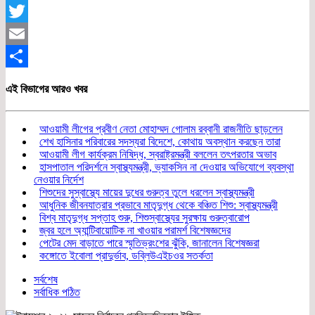
Facebook
Twitter
Email
Share
এই বিভাগের আরও খবর
আওয়ামী লীগের প্রবীণ নেতা মোহাম্মদ গোলাম রব্বানী রাজনীতি ছাড়লেন
শেখ হাসিনার পরিবারের সদস্যরা বিদেশে, কোথায় অবস্থান করছেন তারা
আওয়ামী লীগ কার্যক্রম নিষিদ্ধ, স্বরাষ্ট্রমন্ত্রী বললেন তৎপরতার অভাব
হাসপাতাল পরিদর্শনে স্বাস্থ্যমন্ত্রী, ভ্যাকসিন না দেওয়ার অভিযোগে ব্যবস্থা
নেওয়ার নির্দেশ
শিশুদের সুস্বাস্থ্যে মায়ের দুধের গুরুত্ব তুলে ধরলেন স্বাস্থ্যমন্ত্রী
আধুনিক জীবনযাত্রার প্রভাবে মাতৃদুগ্ধ থেকে বঞ্চিত শিশু: স্বাস্থ্যমন্ত্রী
বিশ্ব মাতৃদুগ্ধ সপ্তাহ শুরু, শিশুস্বাস্থ্যের সুরক্ষায় গুরুত্বারোপ
জ্বর হলে অ্যান্টিবায়োটিক না খাওয়ার পরামর্শ বিশেষজ্ঞদের
পেটের মেদ বাড়াতে পারে স্মৃতিভ্রংশের ঝুঁকি, জানালেন বিশেষজ্ঞরা
কঙ্গোতে ইবোলা প্রাদুর্ভাব, ডব্লিউএইচওর সতর্কতা
সর্বশেষ
সর্বাধিক পঠিত