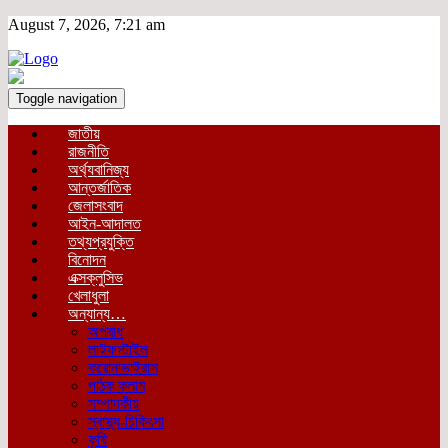
August 7, 2026, 7:21 am
Toggle navigation
জাতীয়
রাজনীতি
অর্থ্যবানিজ্য
আন্তর্জাতিক
জেলাসংবাদ
আইন-আদালত
তথ্যপ্রযুক্তি
বিনোদন
এক্সক্লুসিভ
খেলাধুলা
অন্যান্য…
অপরাধ
লাইফস্টাইল
করোনাভাইরাস
পাঠক কলাম
সম্পাদকীয়
স্বাস্থ্য-চিকিৎসা
কৃষি