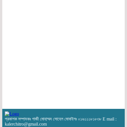
প্রকাশক সম্পাদকঃ গাজী মোহাম্মদ সোহেল মোবাইলঃ ০১৬১১১৮১৮৩৮ E mail :
kalerchitro@gmail.com