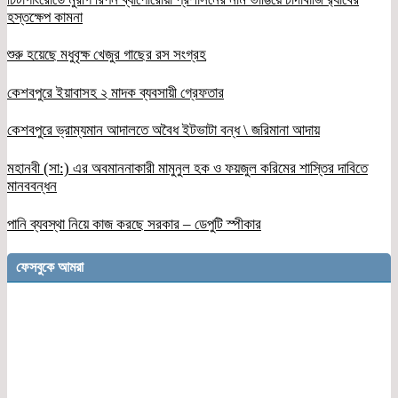
হস্তক্ষেপ কামনা
শুরু হয়েছে মধুবৃক্ষ খেজুর গাছের রস সংগ্রহ
কেশবপুরে ইয়াবাসহ ২ মাদক ব্যবসায়ী গ্রেফতার
কেশবপুরে ভ্রাম্যমান আদালতে অবৈধ ইটভাটা বন্ধ \ জরিমানা আদায়
মহানবী (সা:) এর অবমাননাকারী মামুনুল হক ও ফয়জুল করিমের শাস্তির দাবিতে
মানববন্ধন
পানি ব্যবস্থা নিয়ে কাজ করছে সরকার – ডেপুটি স্পীকার
ফেসবুকে আমরা