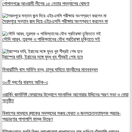
গোপালগঞ্জে আওয়ামী লীগের ১৫ নেতার পদত্যাগের ঘোষণা
সৈয়দপুরে সন্তান জন্ম দিয়ে এইচএসসি পরীক্ষায় অংশগ্রহণ করলেন মা
সৌদি আরব, তুরস্ক ও পাকিস্তানের যৌথ প্রতিরক্ষা চুক্তিতে সই
ট্রাম্পের দাবি, ইরানের সঙ্গে যুদ্ধ খুব শীঘ্রই শেষ হবে
বিআরটিসি বাস সার্ভিস বন্ধ, চালুর দাবিতে যাত্রীদের মানববন্ধন
৩০টি স্বর্ণের বারসহ আটক-৩
ওয়ার্কিং জার্নালিষ্ট ফোরামের উদ্যোগে সাংবাদিক আনোয়ার উদ্দিনের স্মরণ সভা ও দোয়া
অনুষ্ঠিত
বিকাশের মাধ্যমে ব্র্যাকের সদস্যদের সঞ্চয় ফেরত ও জনসচেতনতামূলক প্রচার-
প্রচারণার পাশাপাশি মাস্ক বিতরণ
চিটাগাংরোডে মুরগি রিপন ব্যাপোরোয়া প্রশাসনের নাম ভাঙিয়ে চাঁদাবাজি র‌্যাবের