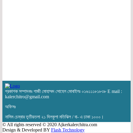
প্রকাশক সম্পাদকঃ গাজী মোহাম্মদ সোহেল মোবাইলঃ ০১৬১১১৮১৮৩৮ E mail :
kalerchitro@gmail.com
অফিসঃ
নাসিম চেম্বার তৃতীয়তলা ২১ দিলকুশা মতিঝিল / বা- এ ঢাকা ১০০০।
© All rights reserved © 2020 Ajkerkalerchitra.com
Design & Developed BY
Flash Technology