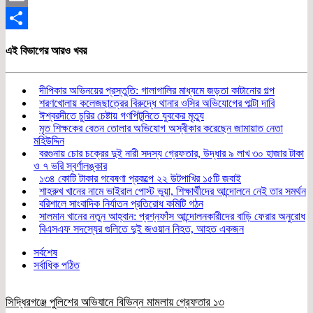
Email
Share
এই বিভাগের আরও খবর
দীপিকার অভিনয়ের প্রস্তুতি: গালাগালির মাধ্যমে জড়তা কাটানোর গল্প
শরণখোলায় কলেজছাত্রের বিরুদ্ধে থানার ওসির অভিযোগের পাল্টা দাবি
ঈশ্বরদীতে চুরির চেষ্টায় গণপিটুনিতে যুবকের মৃত্যু
মৃত শিক্ষকের বেতন তোলার অভিযোগ অস্বীকার করেছেন জামায়াত নেতা
মহিউদ্দিন
বরগুনায় চোর চক্রের দুই নারী সদস্য গ্রেফতার, উদ্ধার ৯ লাখ ৩০ হাজার টাকা
ও ৭ ভরি স্বর্ণালঙ্কার
১৩৪ কোটি টাকার গবেষণা প্রকল্পে ২২ উটপাখির ১৫টি জবাই
শাহরুখ খানের নামে ভাইরাল পোস্ট ভুয়া, শিক্ষার্থীদের আন্দোলনে নেই তার সমর্থন
বরিশালে সাংবাদিক নির্যাতন প্রতিরোধ কমিটি গঠন
সালমান খানের নতুন আহ্বান: প্রশ্নফাঁস আন্দোলনকারীদের বাড়ি ফেরার অনুরোধ
বিএসএফ সদস্যের গুলিতে দুই জওয়ান নিহত, আহত একজন
সর্বশেষ
সর্বাধিক পঠিত
সিদ্ধিরগঞ্জে পুলিশের অভিযানে বিভিন্ন মামলায় গ্রেফতার ১৩