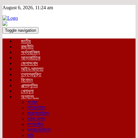
August 6, 2026, 11:24 am
Toggle navigation
জাতীয়
রাজনীতি
অর্থ্যবানিজ্য
আন্তর্জাতিক
জেলাসংবাদ
আইন-আদালত
তথ্যপ্রযুক্তি
বিনোদন
এক্সক্লুসিভ
খেলাধুলা
অন্যান্য…
অপরাধ
লাইফস্টাইল
করোনাভাইরাস
পাঠক কলাম
সম্পাদকীয়
স্বাস্থ্য-চিকিৎসা
কৃষি