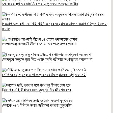
১৭ বছরে ব্যর্থতার দায় নিয়ে প্রশ্ন তুললেন তাজনূভা জাবীন
বিএনপি নেতাকর্মীদের ‘খাই খাই’ বন্ধের আহ্বান জানালেন এমপি রফিকুল ইসলাম
জামাল
গোপালগঞ্জে আওয়ামী লীগের ১৫ নেতার পদত্যাগের ঘোষণা
সৈয়দপুরে সন্তান জন্ম দিয়ে এইচএসসি পরীক্ষায় অংশগ্রহণ করলেন মা
সৌদি আরব, তুরস্ক ও পাকিস্তানের যৌথ প্রতিরক্ষা চুক্তিতে সই
ট্রাম্পের দাবি, ইরানের সঙ্গে যুদ্ধ খুব শীঘ্রই শেষ হবে
মেটাকে ৯৪২ মিলিয়ন ডলার জরিমানা করলো যুক্তরাষ্ট্র