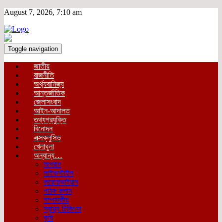
August 7, 2026, 7:10 am
Toggle navigation
জাতীয়
রাজনীতি
অর্থ্যবানিজ্য
আন্তর্জাতিক
জেলাসংবাদ
আইন-আদালত
তথ্যপ্রযুক্তি
বিনোদন
এক্সক্লুসিভ
খেলাধুলা
অন্যান্য…
অপরাধ
লাইফস্টাইল
করোনাভাইরাস
পাঠক কলাম
সম্পাদকীয়
স্বাস্থ্য-চিকিৎসা
কৃষি