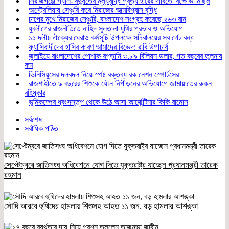
সিরাজগঞ্জে গ্যাস-বিদ্যুতের মূল্যবৃদ্ধি প্রত্যাহারের দাবিতে বিক্ষোভ মিছিল
অস্ট্রেলিয়ায় সেঞ্চুরি করে মিরাজের আত্মবিশ্বাস বৃদ্ধি
চাপের মুখে মিরাজের সেঞ্চুরি, বাংলাদেশ সংগ্রহ করেছে ২৬৩ রান
যুবলীগের রাজনীতিতে নাহিদ সুলতানা যুথির প্রভাব ও অভিযোগ
১১ দলীয় ঐক্যের ঘেরাও কর্মসূচি উপলক্ষে সচিবালয়ের সব গেট বন্ধ
ফ্যাসিবাদীদের হাসির কারণ আমাদের বিভেদ: রাবি উপাচার্য
জুলাইয়ে বাংলাদেশের পোশাক রপ্তানি ৩.৮৯ বিলিয়ন ডলার, গত বছরের তুলনায়
কম
ভিনিসিয়ুসের দলবদল নিয়ে স্পষ্ট বক্তব্য রক নেশন স্পোর্টসের
রাজশাহীতে ৯ বছরের শিশুকে যৌন নিপীড়নের অভিযোগে জামায়াতের রুকন
বহিষ্কার
ভূমিকম্পের ধ্বংসস্তূপ থেকে উঠে আসা আর্জেন্টিনার কিকি রামোস
সর্বশেষ
সর্বাধিক পঠিত
সেপ্টেম্বরে জাতিসংঘ অধিবেশনে যোগ দিতে যুক্তরাষ্ট্র যাচ্ছেন প্রধানমন্ত্রী তারেক
রহমান
সৌদি আরবে হুথিদের হামলায় শিশুসহ আহত ১১ জন, বড় হামলার আশঙ্কা