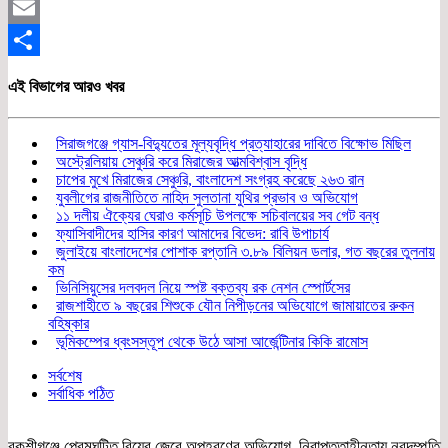
Twitter
Email
Share
এই বিভাগের আরও খবর
সিরাজগঞ্জে গ্যাস-বিদ্যুতের মূল্যবৃদ্ধি প্রত্যাহারের দাবিতে বিক্ষোভ মিছিল
অস্ট্রেলিয়ায় সেঞ্চুরি করে মিরাজের আত্মবিশ্বাস বৃদ্ধি
চাপের মুখে মিরাজের সেঞ্চুরি, বাংলাদেশ সংগ্রহ করেছে ২৬৩ রান
যুবলীগের রাজনীতিতে নাহিদ সুলতানা যুথির প্রভাব ও অভিযোগ
১১ দলীয় ঐক্যের ঘেরাও কর্মসূচি উপলক্ষে সচিবালয়ের সব গেট বন্ধ
ফ্যাসিবাদীদের হাসির কারণ আমাদের বিভেদ: রাবি উপাচার্য
জুলাইয়ে বাংলাদেশের পোশাক রপ্তানি ৩.৮৯ বিলিয়ন ডলার, গত বছরের তুলনায়
কম
ভিনিসিয়ুসের দলবদল নিয়ে স্পষ্ট বক্তব্য রক নেশন স্পোর্টসের
রাজশাহীতে ৯ বছরের শিশুকে যৌন নিপীড়নের অভিযোগে জামায়াতের রুকন
বহিষ্কার
ভূমিকম্পের ধ্বংসস্তূপ থেকে উঠে আসা আর্জেন্টিনার কিকি রামোস
সর্বশেষ
সর্বাধিক পঠিত
বকশীগঞ্জে প্রেমঘটিত বিয়ের জেরে অপহরণের অভিযোগ, নিরাপত্তাহীনতায় নবদম্পতি