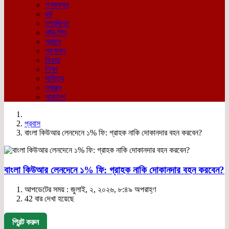
গণমাধ্যম
ধর্ম
নগরজিবন
নারি-শিশু
প্রবাস
প্রশাসন
ফিচার
শিক্ষা
সাহিত্য
স্বাস্থ্য
সারাদেশ
প্রবাস
বাংলা কিউআর লেনদেনে ১% ফি: গ্রাহক নাকি দোকানদার বহন করবেন?
বাংলা কিউআর লেনদেনে ১% ফি: গ্রাহক নাকি দোকানদার বহন করবেন?
আপডেটের সময় : জুলাই, ২, ২০২৬, ৮:৪৯ অপরাহ্ণ
42 বার দেখা হয়েছে
প্রিন্ট করুন