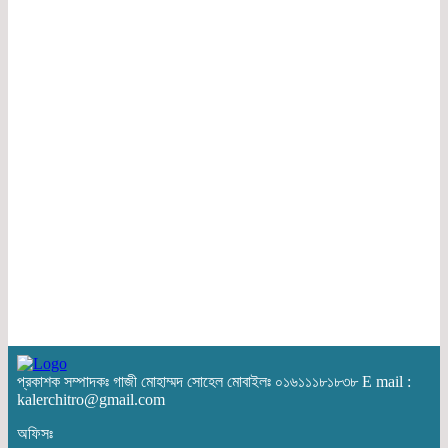
প্রকাশক সম্পাদকঃ গাজী মোহাম্মদ সোহেল মোবাইলঃ ০১৬১১১৮১৮৩৮ E mail :
kalerchitro@gmail.com
অফিসঃ