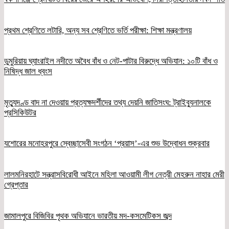
প্রথম শ্রেণিতে লটারি, অন্য সব শ্রেণিতে ভর্তি পরীক্ষা: শিক্ষা মন্ত্রণালয়
ডুমুরিয়ায় ঘ্যাংরাইল নদীতে অবৈধ বাঁধ ও নেট-পাটার বিরুদ্ধে অভিযান: ১০টি বাঁধ ও
নিষিদ্ধ জাল ধ্বংস
মৃত্যুদণ্ড বাদ না দেওয়ায় প্রত্যক্ষদর্শীদের তথ্য দেয়নি জাতিসংঘ: ট্রাইব্যুনালকে
প্রসিকিউটর
যশোরের মনোহরপুরে স্বেচ্ছাসেবী সংগঠন ‘প্রয়াস’-এর শুভ উদ্বোধন শুক্রবার
লালমনিরহাটে সন্ত্রাসবিরোধী আইনে মহিলা আওয়ামী লীগ নেত্রী মেহরুন নাহার মেরী
গ্রেপ্তার
জামালপুরে বিজিবির পৃথক অভিযানে ভারতীয় মদ-কসমেটিকস জব্দ