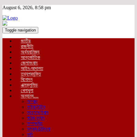
August 6, 2026, 8:58 pm
Toggle navigation
জাতীয়
রাজনীতি
অর্থ্যবানিজ্য
আন্তর্জাতিক
জেলাসংবাদ
আইন-আদালত
তথ্যপ্রযুক্তি
বিনোদন
এক্সক্লুসিভ
খেলাধুলা
অন্যান্য…
অপরাধ
লাইফস্টাইল
করোনাভাইরাস
পাঠক কলাম
সম্পাদকীয়
স্বাস্থ্য-চিকিৎসা
কৃষি