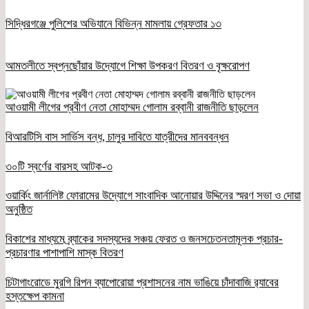
সিদ্ধিরগঞ্জে পুলিশের অভিযানে বিভিন্ন মামলায় গ্রেফতার ১৩
আমতলীতে স্বপ্নছোঁয়ার উদ্যোগে শিক্ষা উপকরণ বিতরণ ও বৃক্ষরোপণ
আওয়ামী লীগের প্রবীণ নেতা মোহাম্মদ গোলাম রব্বানী রাজনীতি ছাড়লেন
বিআরটিসি বাস সার্ভিস বন্ধ, চালুর দাবিতে যাত্রীদের মানববন্ধন
৩০টি স্বর্ণের বারসহ আটক-৩
ওয়ার্কিং জার্নালিষ্ট ফোরামের উদ্যোগে সাংবাদিক আনোয়ার উদ্দিনের স্মরণ সভা ও দোয়া
অনুষ্ঠিত
বিকাশের মাধ্যমে ব্র্যাকের সদস্যদের সঞ্চয় ফেরত ও জনসচেতনতামূলক প্রচার-
প্রচারণার পাশাপাশি মাস্ক বিতরণ
চিটাগাংরোডে মুরগি রিপন ব্যাপোরোয়া প্রশাসনের নাম ভাঙিয়ে চাঁদাবাজি র‌্যাবের
হস্তক্ষেপ কামনা