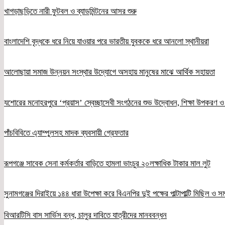
খাগড়াছড়িতে নারী ফুটবল ও ব্যাডমিন্টনের আসর শুরু
বাংলাদেশি বৃদ্ধকে ধরে নিয়ে যাওয়ার পরে ভারতীয় যুবককে ধরে আনলো স্থানীয়রা
আলোছায়া সমাজ উন্নয়ন সংস্থার উদ্যোগে অসহায় মানুষের মাঝে আর্থিক সহায়তা
যশোরের মনোহরপুরে ‘প্রয়াস’ স্বেচ্ছাসেবী সংগঠনের শুভ উদ্বোধন, শিক্ষা উপকরণ 
পাঁচবিবিতে এ্যাম্পুলসহ মাদক ব্যবসায়ী গ্রেফতার
রূপগঞ্জে সাবেক সেনা কর্মকর্তার বাড়িতে হামলা ভাংচুর ২০লক্ষাধিক টাকার মাল লুট
সুনামগঞ্জের দিরাইয়ে ১৪৪ ধারা উপেক্ষা করে বিএনপির দুই পক্ষের পাল্টাপাল্টি মিছিল ও 
বিআরটিসি বাস সার্ভিস বন্ধ, চালুর দাবিতে যাত্রীদের মানববন্ধন