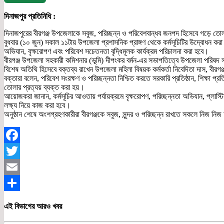
দিনাজপুর প্রতিনিধি :
দিনাজপুরের বীরগঞ্জ উপজেলাকে সবুজ, পরিচ্ছন্ন ও পরিবেশবান্ধব জনপদ হিসেবে গড়ে তোলার 
বুধবার (১০ জুন) সকাল ১১টায় উপজেলা প্রশাসনিক প্রাঙ্গণ থেকে কর্মসূচিটির উদ্বোধন করা
অভিযান, বৃক্ষরোপণ এবং পরিবেশ সচেতনতা বৃদ্ধিমূলক কার্যক্রম পরিচালনা করা হবে।
বীরগঞ্জ উপজেলা সহকারী কমিশনার (ভূমি) দীপংকর বর্মন-এর সভাপতিত্বে উপজেলা পরিষদ সভাক
বিশেষ অতিথি হিসেবে বক্তব্য রাখেন উপজেলা মহিলা বিষয়ক কর্মকর্তা নিবেদিতা দাস, বীরগঞ্জ
বক্তারা বলেন, পরিবেশ সংরক্ষণ ও পরিচ্ছন্নতা নিশ্চিত করতে সরকারি প্রতিষ্ঠান, শিক্ষা প্র
তোলার প্রত্যয় ব্যক্ত করা হয়।
আয়োজকরা জানান, কর্মসূচির আওতায় পর্যায়ক্রমে বৃক্ষরোপণ, পরিচ্ছন্নতা অভিযান, প্লাস
লক্ষ্য নিয়ে কাজ করা হবে।
অনুষ্ঠান শেষে অংশগ্রহণকারীরা বীরগঞ্জকে সবুজ, সুন্দর ও পরিচ্ছন্ন রাখতে সকলে নিজ নি
Facebook
Twitter
Email
Share
এই বিভাগের আরও খবর