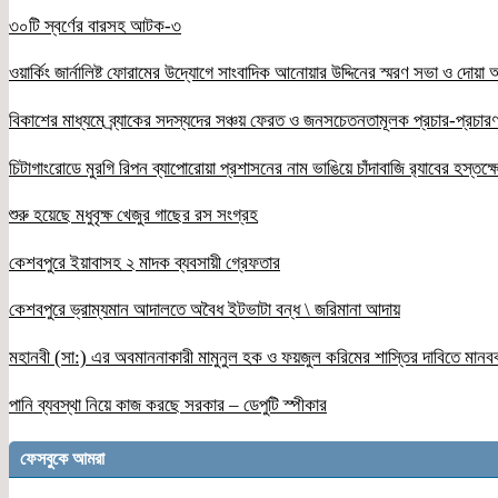
৩০টি স্বর্ণের বারসহ আটক-৩
ওয়ার্কিং জার্নালিষ্ট ফোরামের উদ্যোগে সাংবাদিক আনোয়ার উদ্দিনের স্মরণ সভা ও দোয়া অন
বিকাশের মাধ্যমে ব্র্যাকের সদস্যদের সঞ্চয় ফেরত ও জনসচেতনতামূলক প্রচার-প্রচারণ
চিটাগাংরোডে মুরগি রিপন ব্যাপোরোয়া প্রশাসনের নাম ভাঙিয়ে চাঁদাবাজি র‌্যাবের হস্তক্
শুরু হয়েছে মধুবৃক্ষ খেজুর গাছের রস সংগ্রহ
কেশবপুরে ইয়াবাসহ ২ মাদক ব্যবসায়ী গ্রেফতার
কেশবপুরে ভ্রাম্যমান আদালতে অবৈধ ইটভাটা বন্ধ \ জরিমানা আদায়
মহানবী (সা:) এর অবমাননাকারী মামুনুল হক ও ফয়জুল করিমের শাস্তির দাবিতে মানব
পানি ব্যবস্থা নিয়ে কাজ করছে সরকার – ডেপুটি স্পীকার
ফেসবুকে আমরা