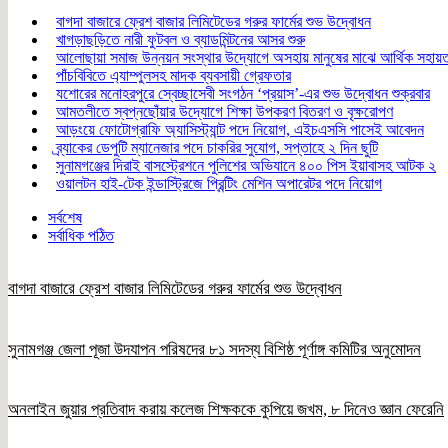
বাগদা বাজারে ফ্রেশ বাজার লিমিটেডের গরুর ফার্মের শুভ উদ্বোধন
খাগড়াছড়িতে নারী ফুটবল ও ব্যাডমিন্টনের আসর শুরু
আলোছায়া সমাজ উন্নয়ন সংস্থার উদ্যোগে অসহায় মানুষের মাঝে আর্থিক সহায়
পাঁচবিবিতে এ্যাম্পুলসহ মাদক ব্যবসায়ী গ্রেফতার
যশোরের মনোহরপুরে স্বেচ্ছাসেবী সংগঠন ‘প্রয়াস’-এর শুভ উদ্বোধন শুক্রবার
আমতলীতে স্বপ্নছোঁয়ার উদ্যোগে শিক্ষা উপকরণ বিতরণ ও বৃক্ষরোপণ
আড়ংয়ে ফোটোগ্রাফি অ্যাসিস্ট্যান্ট পদে নিয়োগ, এইচএসসি পাসেই আবেদন
ব্র্যাকের ডেপুটি ম্যানেজার পদে চাকরির সুযোগ, সপ্তাহে ২ দিন ছুটি
সুনামগঞ্জের দিরাই বাসস্ট্রেশনে পুলিশের অভিযানে ৪০০ পিস ইয়াবাসহ আটক ২
ওয়ালটন হাই-টেক ইন্ডাস্ট্রিজে প্রিন্টিং মেশিন অপারেটর পদে নিয়োগ
সর্বশেষ
সর্বাধিক পঠিত
বাগদা বাজারে ফ্রেশ বাজার লিমিটেডের গরুর ফার্মের শুভ উদ্বোধন
সুনামগঞ্জ জেলা পূজা উদযাপন পরিষদের ৮১ সদস্য বিশিষ্ঠ পূর্ণাঙ্গ কমিটির অনুমোদন
অনলাইন জুয়ার প্রতিবাদ করায় কলেজ শিক্ষককে কুপিয়ে জখম, ৮ দিনেও জ্ঞান ফেরেনি