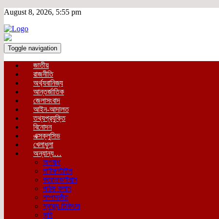
August 8, 2026, 5:55 pm
Toggle navigation
জাতীয়
রাজনীতি
অর্থ্যবানিজ্য
আন্তর্জাতিক
জেলাসংবাদ
আইন-আদালত
তথ্যপ্রযুক্তি
বিনোদন
এক্সক্লুসিভ
খেলাধুলা
অন্যান্য…
অপরাধ
লাইফস্টাইল
করোনাভাইরাস
পাঠক কলাম
সম্পাদকীয়
স্বাস্থ্য-চিকিৎসা
কৃষি