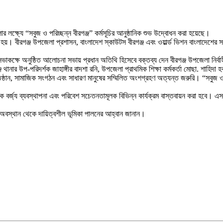
লক্ষ্যে “সবুজ ও পরিচ্ছন্ন বীরগঞ্জ” কর্মসূচির আনুষ্ঠানিক শুভ উদ্বোধন করা হয়েছে।
 হয়। বীরগঞ্জ উপজেলা প্রশাসন, বাংলাদেশ স্কাউটস বীরগঞ্জ এবং ওয়ার্ল্ড ভিশন বাংলাদেশের
ক্ষে অনুষ্ঠিত আলোচনা সভায় প্রধান অতিথি হিসেবে বক্তব্য দেন বীরগঞ্জ উপজেলা নির্বাহী 
 থানার উপ-পরিদর্শক জাহাঙ্গীর বাদশা রনি, উপজেলা প্রাথমিক শিক্ষা কর্মকর্তা মোছা. শাহিদা 
তিষ্ঠান, সামাজিক সংগঠন এবং সাধারণ মানুষের সম্মিলিত অংশগ্রহণ অত্যন্ত জরুরি। “সবুজ ও পরি
্টিক বর্জ্য ব্যবস্থাপনা এবং পরিবেশ সচেতনতামূলক বিভিন্ন কার্যক্রম বাস্তবায়ন করা হবে। 
জ অবস্থান থেকে দায়িত্বশীল ভূমিকা পালনের আহ্বান জানান।