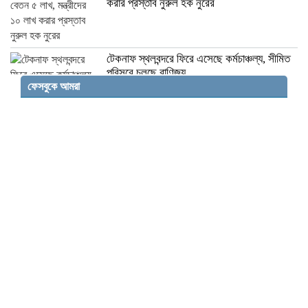
করার প্রস্তাব নুরুল হক নুরের
টেকনাফ স্থলবন্দরে ফিরে এসেছে কর্মচাঞ্চল্য, সীমিত
পরিসরে চলছে বাণিজ্য
ফেসবুকে আমরা
ইসলামী বিশ্ববিদ্যালয়ের শিক্ষার্থীকে বহিষ্কার, গোপনে
ছবি শেয়ার করার অভিযোগ
জামায়াত আমিরের বক্তব্য: আওয়ামী লীগকে রাজনীতি
করার সুযোগ দেওয়া উচিত নয়
মোজতবা খামেনির শারীরিক অবস্থার বিষয়ে উদ্বেগ,
যোগাযোগে অসুবিধা
‘জেন জি রাষ্ট্রবিরোধী নয়’ বললেন আরএসএস