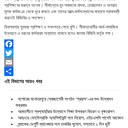
প্রশিক্ষণের গুরুত্ব অনেক। সীমান্তের যুব সমাজকে মাদক, চোরাচালান ও অপরাধ
মূলক কর্মকাণ্ড থেকে দূরে রাখতে এবং তাদের আত্ম-কর্মসংস্থানের মাধ্যমে স্বাবলম্বী
করতেই বিজিবির এ পদক্ষেপ।
বিনাপয়সায় যুবকরা প্রশিক্ষণ ও সনদপত্র পেয়ে খুশি। সীমান্তবাসীর আর্থ-সামাজিক
উন্নয়নে এ ধরনের কার্যক্রম অব্যাহত থাকবে বলেও জানায় বিজিবি কর্তৃক পক্ষ।
Facebook
Twitter
Email
Share
এই বিভাগের আরও খবর
যশোরের মনোহরপুরে স্বেচ্ছাসেবী সংগঠন ‘প্রয়াস’-এর শুভ উদ্বোধন
শুক্রবার
আমতলীতে স্বপ্নছোঁয়ার উদ্যোগে শিক্ষা উপকরণ বিতরণ ও বৃক্ষরোপণ
আড়ংয়ে ফোটোগ্রাফি অ্যাসিস্ট্যান্ট পদে নিয়োগ, এইচএসসি পাসেই আবেদন
ব্র্যাকের ডেপুটি ম্যানেজার পদে চাকরির সুযোগ, সপ্তাহে ২ দিন ছুটি