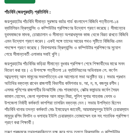
পাঁচবিবি (জয়পুরহাট) প্রতিনিধি :
জয়পুরহাটের পাঁচবিবি সীমান্ত সুরক্ষায় বর্ডার গার্ড বাংলাদেশ বিজিবি পত্নীতলা-১৪
ব্যাটালিয়ন ফ্রিল্যান্সিং ও কম্পিউটার প্রশিক্ষণের উদ্যোগ গ্রহণ করেছে। সীমান্তের
যুবসমাজকে মাদক, চোরাচালান ও সীমান্ত অপরাধমূলক কাজ থেকে বিরত রাখতে বিজিবি
এমন উদ্যোগ গ্রহণ করেন। একই সঙ্গে তাদের আয়ের পথও সৃষ্টিতে বিজিবির এমন
পদক্ষেপ গ্রহণ করেছে। বিনাপয়সায় ফ্রিল্যান্সিং ও কম্পিউটার প্রশিক্ষণের সুযোগ
পেয়ে সীমান্তবর্তী এলাকার সবাই খুশি।
জয়পুরহাটের পাঁচবিবির কড়িয়া সীমান্তে বুধবার প্রশিক্ষণ শেষে শিক্ষার্থীদের মাঝে সনদ
বিতরণ করা হয়। এ উপলক্ষে পত্নীতলা ১৪ ব্যাটালিয়নের অধিনায়ক লে. কর্ণেল
আব্দুল্লাহ্ আল মামুনের সভাপতিত্বে এক আলোচনা সভা অনুষ্টিত হয়। সভায় প্রধান
অতিথির বক্তব্য রাখেন রাজশাহী বিভাগীয় কমিশনার ড. আ, ন, ম, বজলুর রশীদ।
এসময় পুলিশের রাজশাহীর ডিআইজি মোঃ শাহজাহান, সেক্টর কমান্ডার কর্নেল সৈয়দ
কামাল হোসেন, জেলা প্রশাসক আল মামুন মিয়া, পুলিশ সুপার শাহনাজ বেগম ও
উপজেলা নির্বাহী কর্মকর্তা কাশপিয়া তাসরিন বক্তব্য দেন। সভায় উপস্থিত ছিলেন
পাঁচবিবি থানার তদন্ত কর্মকর্তা মোঃ ইমায়েদুল জাহেদী, আয়মারসুলপুর ইউপি চেয়ারম্যান
মামুনুর রশিদ মিলটন ও ধলাহার ইউপি চেয়ারম্যান তোজাম্মেল হক সহ শতাধিক প্রশিক্ষণ
গ্রহণ করা শিক্ষার্থী।
তরুণ প্রজন্মকে তথ্যপ্রযুক্তিতে দক্ষ করে গড়ে তুলতে ফ্রিল্যান্সিং ও কম্পিউটার