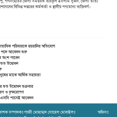
পু, গণসংহতির জেলা সমন্বয়ক তরিকুল ইসলাম সুজন, জেলা তাঁতী
ের বিভিন্ন দপ্তরের কর্মকর্তা ও স্থানীয় গণ্যমান্য ব্যক্তিবর্গ।
েকে শতাধিক পরিবারকে হয়রানির অভিযোগ
েটর পদে আবেদন শুরু
ার অংশ পাবেন
 শুভ উদ্বোধন
ু
নুষের মাঝে আর্থিক সহায়তা
 শুভ উদ্বোধন শুক্রবার
রণ ও বৃক্ষরোপণ
 এইচএসসি পাসেই আবেদন
রকাশক সম্পাদকঃ গাজী মোহাম্মদ সোহেল মোবাইলঃ
অফিসঃ