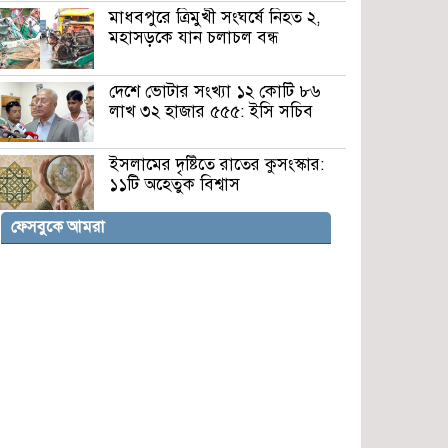
মাধবপুরে ত্রিমুখী সংঘর্ষে নিহত ২,
মহাসড়কে যান চলাচল বন্ধ
দেশে ভোটার সংখ্যা ১২ কোটি ৮৬
লাখ ৩২ হাজার ৫৫৫: ইসি সচিব
ইসলামের দৃষ্টিতে রাতের কুসংস্কার:
১১টি অহেতুক বিশ্বাস
ফেসবুকে আমরা
প্রধানমন্ত্রীর সতর্কবার্তা: শান্তি-শৃঙ্খলা
নষ্টকারীদের বিরুদ্ধে সবাইকে সচেতন
থাকার আহ্বান
দেশের ভাগ্য পরিবর্তনই এখন একমাত্র
লক্ষ্য: প্রধানমন্ত্রী
সিরিয়ার কুনেইত্রায় ইসরায়েলি
সামরিক তৎপরতা, স্থানীয়দের মধ্যে
উদ্বেগ