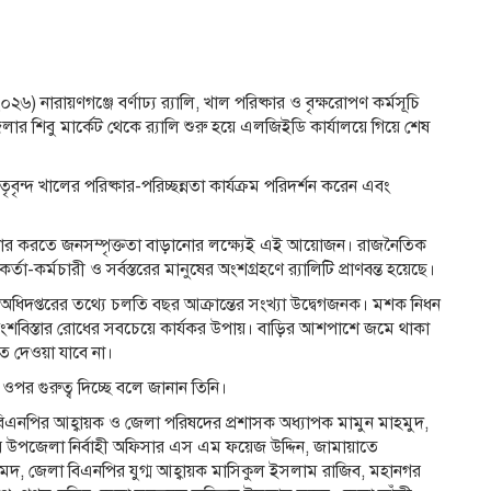
) নারায়ণগঞ্জে বর্ণাঢ্য র‍্যালি, খাল পরিষ্কার ও বৃক্ষরোপণ কর্মসূচি
শিবু মার্কেট থেকে র‍্যালি শুরু হয়ে এলজিইডি কার্যালয়ে গিয়ে শেষ
ন্দ খালের পরিষ্কার-পরিচ্ছন্নতা কার্যক্রম পরিদর্শন করেন এবং
দার করতে জনসম্পৃক্ততা বাড়ানোর লক্ষ্যেই এই আয়োজন। রাজনৈতিক
া-কর্মচারী ও সর্বস্তরের মানুষের অংশগ্রহণে র‍্যালিটি প্রাণবন্ত হয়েছে।
থ্য অধিদপ্তরের তথ্যে চলতি বছর আক্রান্তের সংখ্যা উদ্বেগজনক। মশক নিধন
ংশবিস্তার রোধের সবচেয়ে কার্যকর উপায়। বাড়ির আশপাশে জমে থাকা
তে দেওয়া যাবে না।
 ওপর গুরুত্ব দিচ্ছে বলে জানান তিনি।
 বিএনপির আহ্বায়ক ও জেলা পরিষদের প্রশাসক অধ্যাপক মামুন মাহমুদ,
সদর উপজেলা নির্বাহী অফিসার এস এম ফয়েজ উদ্দিন, জামায়াতে
হমেদ, জেলা বিএনপির যুগ্ম আহ্বায়ক মাসিকুল ইসলাম রাজিব, মহানগর