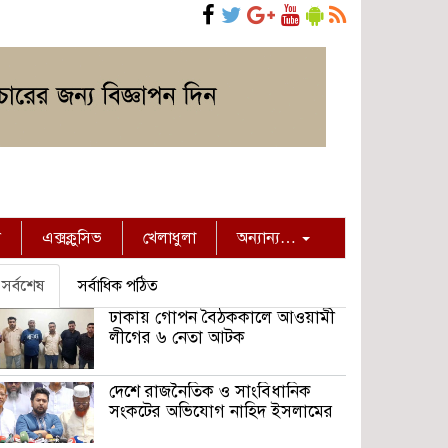
ন
এক্সক্লুসিভ
খেলাধুলা
অন্যান্য…
সর্বশেষ
সর্বাধিক পঠিত
ঢাকায় গোপন বৈঠককালে আওয়ামী
লীগের ৬ নেতা আটক
দেশে রাজনৈতিক ও সাংবিধানিক
সংকটের অভিযোগ নাহিদ ইসলামের