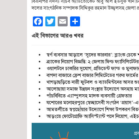
বিএনপির সদস্য সচিব অ্যাডভোকেট আবু আল ইউসুফ খান টি
দলের সাংগঠনিক সম্পাদক সিদ্দিকুর রহমান উজ্জ্বলসহ জেলা প্রশাসন
Facebook
Twitter
Email
Share
এই বিভাগের আরও খবর
স্বর্ণ ব্যবসার আড়ালে ‘সুদের কারবার’: ব্ল্যাংক চ
ব্র্যাকের নিয়োগ বিজ্ঞপ্তি: ২ জেলায় ফিল্ড ফ্যাসিলিট
ওয়ালটনে চাকরির সুযোগ, প্রভিডেন্ট ফান্ড ও মুনাফ
বাগদা বাজারে ফ্রেশ বাজার লিমিটেডের গরুর ফার্মের
খাগড়াছড়িতে নারী ফুটবল ও ব্যাডমিন্টনের আসর শুর
আলোছায়া সমাজ উন্নয়ন সংস্থার উদ্যোগে অসহায় মা
পাঁচবিবিতে এ্যাম্পুলসহ মাদক ব্যবসায়ী গ্রেফতার
যশোরের মনোহরপুরে স্বেচ্ছাসেবী সংগঠন ‘প্রয়াস’-এর
আমতলীতে স্বপ্নছোঁয়ার উদ্যোগে শিক্ষা উপকরণ বিত
আড়ংয়ে ফোটোগ্রাফি অ্যাসিস্ট্যান্ট পদে নিয়োগ,
প্