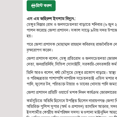
প্রিন্ট করুন
এস এম জহিরুল ইসলাম বিদ্যুৎ:
ডেঙ্গুর বিস্তার রোধ ও জনসচেতনতা বাড়াতে শনিবার (৬ জুন ২০২৬
পালন করেছে জেলা প্রশাসন। সকাল সাড়ে ৯টায় সদর উপজেলার 
হয়।
পরে জেলা প্রশাসক মোহাম্মদ রায়হান কবিরসহ রাজনৈতিক নেতৃবৃ
বৃক্ষরোপণ করেন।
জেলা প্রশাসক বলেন, ডেঙ্গু প্রতিরোধ ও জনসচেতনতা জোর
নেতা, জনপ্রতিনিধি, সিভিল সোসাইটি, সরকারি-বেসরকারি কর্মকর্ত
তিনি আরও বলেন, বর্ষা মৌসুমে ডেঙ্গুর প্রকোপ বাড়ছে। স্বাস্
ও পরিচ্ছন্নতার পাশাপাশি নাগরিক সচেতনতাই এডিস মশার ব
পানি, ফুলের টব, পরিত্যক্ত টায়ার ও ডাবের খোসায় পানি জম
জেলা প্রশাসন প্রতিটি ওয়ার্ডে মশক নিধন কার্যক্রম জোরদারের
কর্মসূচিতে অতিথি হিসেবে উপস্থিত ছিলেন নারায়ণগঞ্জ জেলা
অতিরিক্ত পুলিশ সুপার (অর্থ ও প্রশাসন) তাসমিন আক্তার, 
ইসলামীর কেন্দ্রীয় কর্মপরিষদ সদস্য মওলানা মাইনুদ্দিন আ