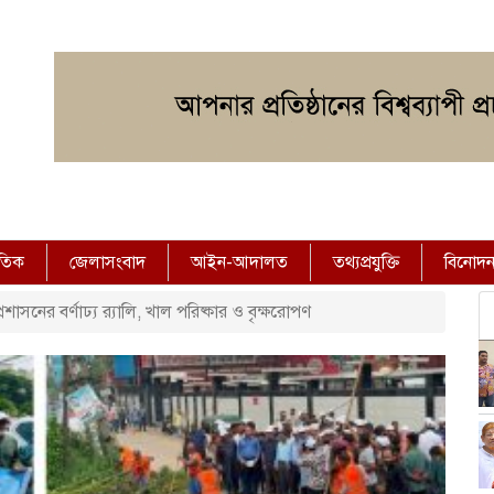
াতিক
জেলাসংবাদ
আইন-আদালত
তথ্যপ্রযুক্তি
বিনোদ
্রশাসনের বর্ণাঢ্য র‍্যালি, খাল পরিষ্কার ও বৃক্ষরোপণ