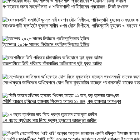
গণতন্ত্রের জন্য সহনশীলতা ও শক্তিশালী প্রতিষ্ঠানের প্রয়োজন: মির্জা ফখরুল
ব্যাংককগামী ফ্লাইটে ঘুমন্ত নারীর ওপর যৌন নিপীড়ন, পাকিস্তানি যুবকের ৩ বছরের 
ট্রাম্পের ২০২৮ সালের নির্বাচনে প্রতিদ্বন্দ্বিতার ইঙ্গিত
রাজশাহীতে ডিবি পরিচয়ে চাঁদাবাজির অভিযোগে দুই যুবক আটক
সেপ্টেম্বরে জাতিসংঘ অধিবেশনে যোগ দিতে যুক্তরাষ্ট্র যাচ্ছেন প্রধানমন্ত্রী তারেক রহ
সৌদি আরবে হুথিদের হামলায় শিশুসহ আহত ১১ জন, বড় হামলার আশঙ্কা
১৭ বছরে ব্যর্থতার দায় নিয়ে প্রশ্ন তুললেন তাজনূভা জাবীন
বিএনপি নেতাকর্মীদের ‘খাই খাই’ বন্ধের আহ্বান জানালেন এমপি রফিকুল ইসলাম জা