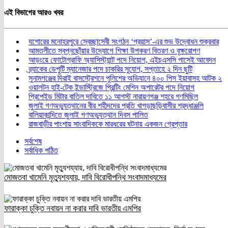
Share
এই বিভাগের আরও খবর
যশোরের মনোহরপুরে স্বেচ্ছাসেবী সংগঠন ‘প্রয়াস’-এর শুভ উদ্বোধন শুক্রবার
আমতলীতে স্বপ্নছোঁয়ার উদ্যোগে শিক্ষা উপকরণ বিতরণ ও বৃক্ষরোপণ
আড়ংয়ে ফোটোগ্রাফি অ্যাসিস্ট্যান্ট পদে নিয়োগ, এইচএসসি পাসেই আবেদন
ব্র্যাকের ডেপুটি ম্যানেজার পদে চাকরির সুযোগ, সপ্তাহে ২ দিন ছুটি
সুনামগঞ্জের দিরাই বাসস্ট্রেশনে পুলিশের অভিযানে ৪০০ পিস ইয়াবাসহ আটক ২
ওয়ালটন হাই-টেক ইন্ডাস্ট্রিজে প্রিন্টিং মেশিন অপারেটর পদে নিয়োগ
প্রিপেইড মিটার বাতিল দাবিতে ১১ আগস্ট নারায়ণগঞ্জ শহরে গণমিছিল
জুলাই গণঅভ্যুত্থানের বীর শহীদদের প্রতি খাগড়াছড়িবাসীর শ্রদ্ধাঞ্জলি
বালিয়াকান্দিতে জুলাই গণঅভ্যুত্থান দিবস পালিত
রাজবাড়ীর পাংশায় সাংবাদিককে মারধরের ঘটনায় একজন গ্রেপ্তার
সর্বশেষ
সর্বাধিক পঠিত
মোজতবা খামেনি মৃত্যুশয্যায়, দাবি বিরোধীপন্থি সংবাদমাধ্যমের
ফারাক্কা চুক্তি নবায়ন না করার দাবি ভারতীয় এমপির