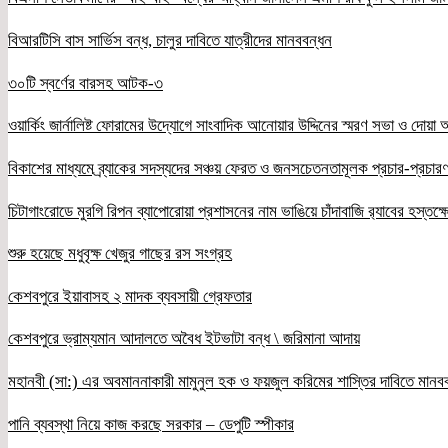
বিআরটিসি বাস সার্ভিস বন্ধ, চালুর দাবিতে যাত্রীদের মানববন্ধন
৩০টি স্বর্ণের বারসহ আটক-৩
ওয়ার্কিং জার্নালিষ্ট ফোরামের উদ্যোগে সাংবাদিক আনোয়ার উদ্দিনের স্মরণ সভা ও দোয়া অন
বিকাশের মাধ্যমে ব্র্যাকের সদস্যদের সঞ্চয় ফেরত ও জনসচেতনতামূলক প্রচার-প্রচারণ
চিটাগাংরোডে মুরগি রিপন ব্যাপোরোয়া প্রশাসনের নাম ভাঙিয়ে চাঁদাবাজি র‌্যাবের হস্তক্
শুরু হয়েছে মধুবৃক্ষ খেজুর গাছের রস সংগ্রহ
কেশবপুরে ইয়াবাসহ ২ মাদক ব্যবসায়ী গ্রেফতার
কেশবপুরে ভ্রাম্যমান আদালতে অবৈধ ইটভাটা বন্ধ \ জরিমানা আদায়
মহানবী (সা:) এর অবমাননাকারী মামুনুল হক ও ফয়জুল করিমের শাস্তির দাবিতে মানব
পানি ব্যবস্থা নিয়ে কাজ করছে সরকার – ডেপুটি স্পীকার