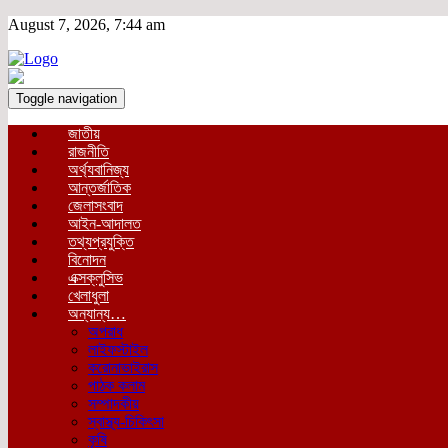
August 7, 2026, 7:44 am
Toggle navigation
জাতীয়
রাজনীতি
অর্থ্যবানিজ্য
আন্তর্জাতিক
জেলাসংবাদ
আইন-আদালত
তথ্যপ্রযুক্তি
বিনোদন
এক্সক্লুসিভ
খেলাধুলা
অন্যান্য…
অপরাধ
লাইফস্টাইল
করোনাভাইরাস
পাঠক কলাম
সম্পাদকীয়
স্বাস্থ্য-চিকিৎসা
কৃষি