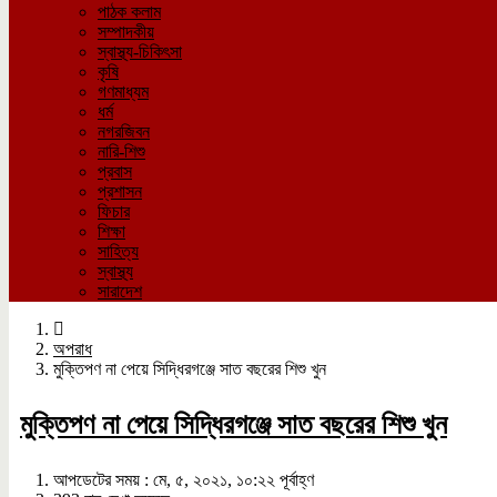
পাঠক কলাম
সম্পাদকীয়
স্বাস্থ্য-চিকিৎসা
কৃষি
গণমাধ্যম
ধর্ম
নগরজিবন
নারি-শিশু
প্রবাস
প্রশাসন
ফিচার
শিক্ষা
সাহিত্য
স্বাস্থ্য
সারাদেশ
অপরাধ
মুক্তিপণ না পেয়ে সিদ্ধিরগঞ্জে সাত বছরের শিশু খুন
মুক্তিপণ না পেয়ে সিদ্ধিরগঞ্জে সাত বছরের শিশু খুন
আপডেটের সময় : মে, ৫, ২০২১, ১০:২২ পূর্বাহ্ণ