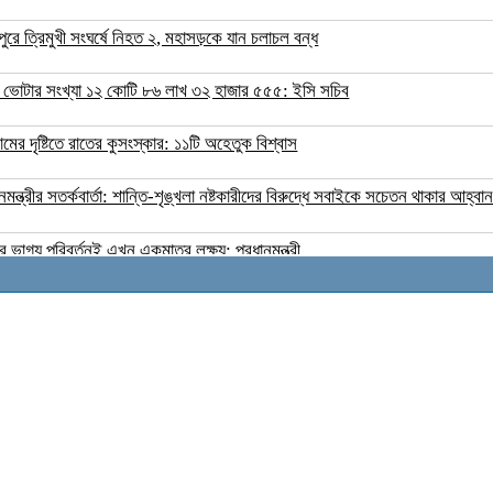
পুরে ত্রিমুখী সংঘর্ষে নিহত ২, মহাসড়কে যান চলাচল বন্ধ
 ভোটার সংখ্যা ১২ কোটি ৮৬ লাখ ৩২ হাজার ৫৫৫: ইসি সচিব
মের দৃষ্টিতে রাতের কুসংস্কার: ১১টি অহেতুক বিশ্বাস
ানমন্ত্রীর সতর্কবার্তা: শান্তি-শৃঙ্খলা নষ্টকারীদের বিরুদ্ধে সবাইকে সচেতন থাকার আহ্বা
র ভাগ্য পরিবর্তনই এখন একমাত্র লক্ষ্য: প্রধানমন্ত্রী
য়ার কুনেইত্রায় ইসরায়েলি সামরিক তৎপরতা, স্থানীয়দের মধ্যে উদ্বেগ