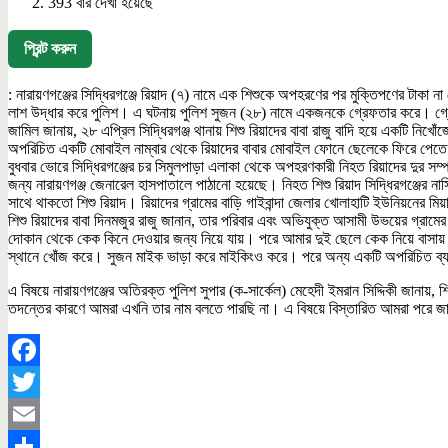
393 বার দেখা হয়েছে
প্রিন্ট করুন
: নারায়ণগঞ্জের সিদ্ধিরগঞ্জে রিয়াদ (৭) নামে এক শিশুকে অপহরণের পর মুক্তিপণের টাকা
লাশ উদ্ধার করে পুলিশ। এ ঘটনায় পুলিশ সুজন (২৮) নামে একজনকে গ্রেফতার করে। গ্রেফত
জামিল জানায়, ২৮ এপ্রিল সিদ্ধিরগঞ্জ থানায় শিশু রিয়াদের বাবা রাজু বাদি হয়ে একটি ন
অপরিচিত একটি মোবাইল নাম্বার থেকে রিয়াদের বাবার মোবাইল ফোনে ছেলেকে ফিরে পেতে
বুধবার ভোরে সিদ্ধিরগঞ্জের চর সিমুলপাড়া এলাকা থেকে অপহরণকারী নিহত রিয়াদের দুর স
জন্য নারায়ণগঞ্জ জেনারেল হাসপাতালে পাঠানো হয়েছে। নিহত শিশু রিয়াদ সিদ্ধিরগঞ্জের না
সাথে থাকতো শিশু রিয়াদ। রিয়াদের গ্রামের বাড়ি গাইবান্দা জেলার খোলাহাটি ইউনিয়নের মিয়
শিশু রিয়াদের বাবা দিনমজুর রাজু জানান, তার পরিবার এবং অভিযুক্ত আসামী উভয়ের গ্রামে
দোকান থেকে কেক কিনে দেওয়ার জন্য নিয়ে যায়। পরে আমার দুই ছেলে কেক নিয়ে বাসায় 
স্থানে খোঁজ করে। সুজন মাইক ভাড়া করে মাইকিংও করে। পরে অন্য একটি অপরিচিত ব্যক
এ বিষয়ে নারায়ণগঞ্জের অতিরক্ত পুলিশ সুপার (ক-সার্কেল) মেহেদী ইমরান সিদ্দিকী জ
তদন্তের কারণে আমরা এখনি তার নাম বলতে পারছি না। এ বিষয়ে বিস্তারিত আমরা পরে জানা
Facebook
Twitter
Email