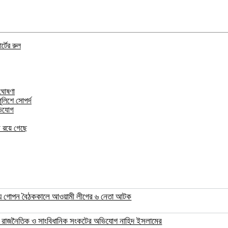
্টের রুল
 ঘোষণা
ুলিশে সোপর্দ
ভিযোগ
গ রয়ে গেছে
য় গোপন বৈঠককালে আওয়ামী লীগের ৬ নেতা আটক
 রাজনৈতিক ও সাংবিধানিক সংকটের অভিযোগ নাহিদ ইসলামের