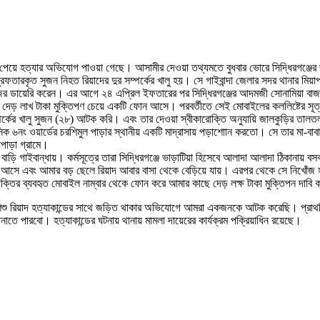
 না পেয়ে হত্যার অভিযোগ পাওয়া গেছে। আসামীর দেওয়া তথ্যমতে বুধবার ভোরে সিদ্ধিরগঞ্জে
ারকৃত সুজন নিহত রিয়াদের দুর সম্পর্কের খালু হয়। সে গাইবান্দা জেলার সদর থানার মিয়া
িখোঁজের ডায়েরি করেন। এর আগে ২৪ এপ্রিল ইফতারের পর সিদ্ধিরগঞ্জের আদমজী সোনামিয়া বাজা
 দেড় লাখ টাকা মুক্তিপণ চেয়ে একটি ফোন আসে। পরবর্তীতে সেই মোবাইলের কললিষ্টের সূ
ম্পর্কের খালু সুজন (২৮) আটক করি। এবং তার দেওয়া স্বীকারোক্তি অনুযায়ি জালকুড়ির তালত
সিক ৬নং ওয়ার্ডের চরশিমুল পাড়ার স্থানীয় একটি মাদ্রাসায় পড়াশোান করতো। সে তার মা-বাবার
াপাড়া গ্রামে।
র বাড়ি গাইবান্ধায়। কর্মসূত্রে তারা সিদ্ধিরগঞ্জে ভাড়াটিয়া হিসেবে আলাদা আলাদা ঠিকানায়
আসে এবং আমার বড় ছেলে রিয়াদ আবার বাসা থেকে বেড়িয়ে যায়। এরপর থেকে সে নিখোঁজ হ
্তির ব্যবহৃত মোবাইল নাম্বার থেকে ফোন করে আমার কাছে দেড় লক্ষ টাকা মুক্তিপন দাবি 
ানায়, শিশু রিয়াদ হত্যাকান্ডের সাথে জড়িত থাকার অভিযোগে আমরা একজনকে আটক করেছি। প
তে পারবো। হত্যাকান্ডের ঘটনায় থানায় মামলা দায়েরের কার্যক্রম পক্রিয়াধিন রয়েছে।