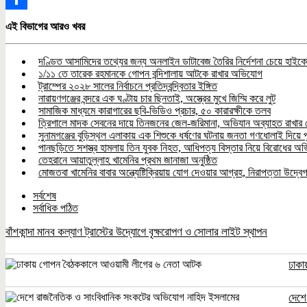
Share
এই বিভাগের আরও খবর
দণ্ডিত আসামিদের তথ্যের জন্য অনলাইন ডাটাবেজ তৈরির নির্দেশনা চেয়ে হাইকোর
১/১১ তে তারেক রহমানকে গোপন বন্দিশালায় আটকে রাখার অভিযোগ
ট্রাম্পের ২০২৮ সালের নির্বাচনে প্রতিদ্বন্দ্বিতার ইঙ্গিত
নারায়ণগঞ্জের বন্দরে এক ঘণ্টায় চার ছিনতাই, অস্ত্রের মুখে জিম্মি করে লুট
সামাজিক মাধ্যমে কারাগারের ছবি-ভিডিও প্রচার, ৫০ কারারক্ষীকে তলব
ত্রিশালে মাদক সেবনের দায়ে তিনজনের জেল-জরিমানা, অভিযান অব্যাহত রাখার
সুনামগঞ্জের বুড়িস্থল এলাকায় এক শিশুকে ধর্ষণের ঘটনায় জনতা গণধোলাই দিয়ে প
পানছড়িতে সশস্ত্র হামলায় তিন যুবক নিহত, আধিপত্য বিস্তার নিয়ে বিরোধের অ
তেহরানে আয়াতুল্লাহ খামেনির প্রথম জানাজা অনুষ্ঠিত
মোজতবা খামেনির বাবার অন্ত্যেষ্টিক্রিয়ায় যোগ দেওয়ার আগ্রহ, নিরাপত্তা উদ্বে
সর্বশেষ
সর্বাধিক পঠিত
বাঁশকান্দা মানব কল্যাণ ট্রাস্টের উদ্যোগে বৃক্ষরোপণ ও সোলার লাইট স্থাপন
ঢাকা
দেশে