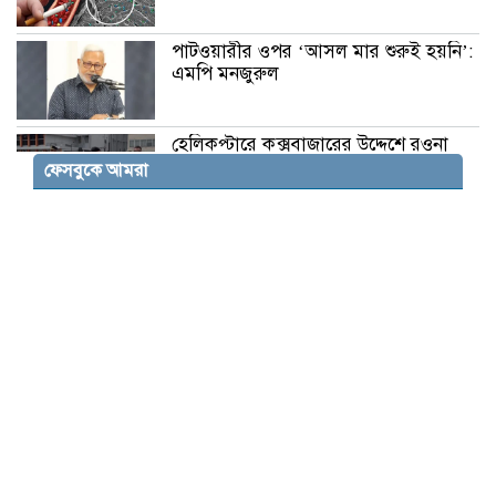
পাটওয়ারীর ওপর ‘আসল মার শুরুই হয়নি’:
এমপি মনজুরুল
হেলিকপ্টারে কক্সবাজারের উদ্দেশে রওনা
দিয়েছেন প্রধানমন্ত্রী
ফেসবুকে আমরা
স্যোশাল মিডিয়ায় উত্তেজনামূলক-
আক্রমণাত্মক বক্তব্য বন্ধ করতে হবে:
জামায়াত আমির
আয়াতুল্লাহ আলী খামেনির মৃত্যুর পর
ইরানের নতুন সর্বোচ্চ নেতা হিসেবে দায়িত্ব
নেওয়া আয়াতুল্লাহ মোজতবা খামেনি
দীর্ঘদিন ধরেই জনসমক্ষে অনুপস্থিত ছিলেন।
যুদ্ধাবস্থার মধ্যে আড়াল থেকেই তিনি ইরানের নেতৃত্ব ও শাসনব্যবস্থা
পরিচালনা করে আসছিলেন বলে বিভিন্ন প্রতিবেদনে জানানো হয়।
gnewsদৈনিক ইত্তেফাকের সর্বশেষ খবর পেতে Google News
অনুসরণ করুন এবার দীর্ঘদিন পর মোজতবা খামেনির একটি ভিডিও