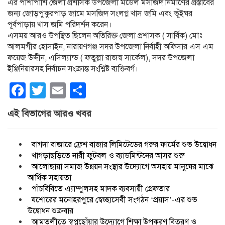
এর পাশাপাশি জেলা প্রশাসক উপজেলা মডেল মসজিদ নির্মাণের প্রস্তাবের
জন্য জোড়পুকুরপাড় জামে মসজিদ সংলগ্ন খাস জমি এবং ভূঁইঘর
পূর্বপাড়ায় খাস জমি পরিদর্শন করেন।
এসময় আরও উপস্থিত ছিলেন অতিরিক্ত জেলা প্রশাসক ( সার্বিক) মোঃ
আলমগীর হোসাইন, নারায়ণগঞ্জ সদর উপজেলা নির্বাহী অফিসার এস এম
ফয়েজ উদ্দীন, এসিল্যান্ড ( ফতুল্লা রাজস্ব সার্কেল), সদর উপজেলা
ইঞ্জিনিয়ারসহ নির্বাচন সংক্রান্ত সংশ্লিষ্ট ব্যক্তিবর্গ।
Facebook
Twitter
Email
Share
এই বিভাগের আরও খবর
বাগদা বাজারে ফ্রেশ বাজার লিমিটেডের গরুর ফার্মের শুভ উদ্বোধন
খাগড়াছড়িতে নারী ফুটবল ও ব্যাডমিন্টনের আসর শুরু
আলোছায়া সমাজ উন্নয়ন সংস্থার উদ্যোগে অসহায় মানুষের মাঝে
আর্থিক সহায়তা
পাঁচবিবিতে এ্যাম্পুলসহ মাদক ব্যবসায়ী গ্রেফতার
যশোরের মনোহরপুরে স্বেচ্ছাসেবী সংগঠন ‘প্রয়াস’-এর শুভ
উদ্বোধন শুক্রবার
আমতলীতে স্বপ্নছোঁয়ার উদ্যোগে শিক্ষা উপকরণ বিতরণ ও