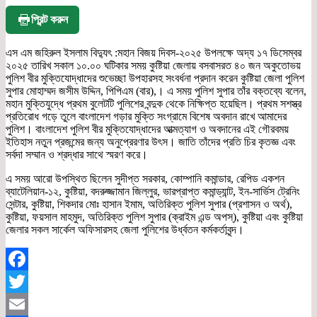
প্রিন্ট করুন
এস এম জহিরুল ইসলাম বিদ্যুৎ :মহান বিজয় দিবস-২০২৫ উপলক্ষে অদ্য ১৭ ডিসেম্বর
২০২৫ তারিখ সকাল ১০.০০ ঘটিকার সময় কুষ্টিয়া জেলায় বসবাসরত ৪০ জন অকুতোভয়
পুলিশ বীর মুক্তিযোদ্ধাদের শুভেচ্ছা উপহারসহ সংবর্ধনা প্রদান করেন কুষ্টিয়া জেলা পুলিশ
সুপার মোহাম্মদ জসীম উদ্দিন, পিপিএম (বার),। এ সময় পুলিশ সুপার তাঁর বক্তব্যে বলেন,
মহান মুক্তিযুদ্ধে প্রথম বুলেটটি পুলিশের বন্দুক থেকে নিক্ষিপ্ত হয়েছিল। প্রথম সশস্ত্র
প্রতিরোধ গড়ে তুলে বাংলাদেশ গড়ার মুক্তি সংগ্রামে বিশেষ অবদান রাখে আমাদের
পুলিশ। বাংলাদেশ পুলিশ বীর মুক্তিযোদ্ধাদের আত্মত্যাগ ও অবদানের এই গৌরবময়
ইতিহাস নতুন প্রজন্মের জন্য অনুপ্রেরণার উৎস। জাতি তাঁদের প্রতি চির কৃতজ্ঞ এবং
সর্বদা সম্মান ও শ্রদ্ধার সাথে স্মরণ করে।
এ সময় আরো উপস্থিত ছিলেন সুদীপ্ত সরকার, কোম্পানি কমান্ডার, রেপিড একশন
ব্যাটেলিয়ান-১২, কুষ্টিয়া, বদরুজ্জামান জিল্লুর, ভারপ্রাপ্ত কমান্ড্যান্ট, ইন-সার্ভিস ট্রেনিং
সেন্টার, কুষ্টিয়া, শিকদার মোঃ হাসান ইমাম, অতিরিক্ত পুলিশ সুপার (প্রশাসন ও অর্থ),
কুষ্টিয়া, ফয়সাল মাহমুদ, অতিরিক্ত পুলিশ সুপার (ক্রাইম এন্ড অপস্), কুষ্টিয়া এবং কুষ্টিয়া
জেলার সকল সার্কেল অফিসারসহ জেলা পুলিশের উর্ধ্বতন কর্মকর্তাবৃন্দ।
Facebook
Twitter