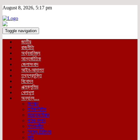
August 8, 2026, 5:17 pm
Toggle navigation
জাতীয়
রাজনীতি
অর্থ্যবানিজ্য
আন্তর্জাতিক
জেলাসংবাদ
আইন-আদালত
তথ্যপ্রযুক্তি
বিনোদন
এক্সক্লুসিভ
খেলাধুলা
অন্যান্য…
অপরাধ
লাইফস্টাইল
করোনাভাইরাস
পাঠক কলাম
সম্পাদকীয়
স্বাস্থ্য-চিকিৎসা
কৃষি