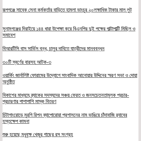
রূপগঞ্জে সাবেক সেনা কর্মকর্তার বাড়িতে হামলা ভাংচুর ২০লক্ষাধিক টাকার মাল লুট
সুনামগঞ্জের দিরাইয়ে ১৪৪ ধারা উপেক্ষা করে বিএনপির দুই পক্ষের পাল্টাপাল্টি মিছিল ও
সমাবেশ
বিআরটিসি বাস সার্ভিস বন্ধ, চালুর দাবিতে যাত্রীদের মানববন্ধন
৩০টি স্বর্ণের বারসহ আটক-৩
ওয়ার্কিং জার্নালিষ্ট ফোরামের উদ্যোগে সাংবাদিক আনোয়ার উদ্দিনের স্মরণ সভা ও দোয়া
অনুষ্ঠিত
বিকাশের মাধ্যমে ব্র্যাকের সদস্যদের সঞ্চয় ফেরত ও জনসচেতনতামূলক প্রচার-
প্রচারণার পাশাপাশি মাস্ক বিতরণ
চিটাগাংরোডে মুরগি রিপন ব্যাপোরোয়া প্রশাসনের নাম ভাঙিয়ে চাঁদাবাজি র‌্যাবের
হস্তক্ষেপ কামনা
শুরু হয়েছে মধুবৃক্ষ খেজুর গাছের রস সংগ্রহ