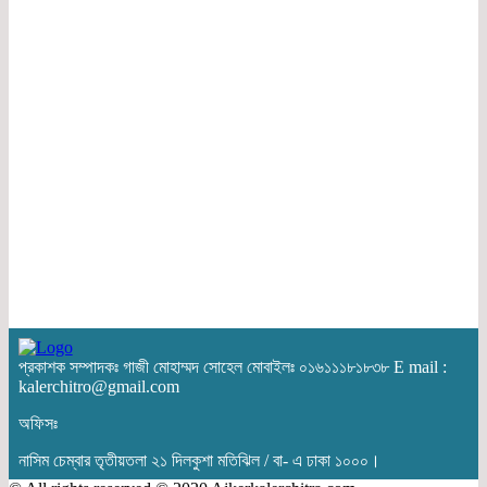
প্রকাশক সম্পাদকঃ গাজী মোহাম্মদ সোহেল মোবাইলঃ ০১৬১১১৮১৮৩৮ E mail :
kalerchitro@gmail.com
অফিসঃ
নাসিম চেম্বার তৃতীয়তলা ২১ দিলকুশা মতিঝিল / বা- এ ঢাকা ১০০০।