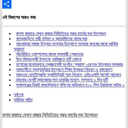
Email
Share
এই বিভাগের আরও খবর
বাগদা বাজারে ফ্রেশ বাজার লিমিটেডের গরুর ফার্মের শুভ উদ্বোধন
খাগড়াছড়িতে নারী ফুটবল ও ব্যাডমিন্টনের আসর শুরু
আলোছায়া সমাজ উন্নয়ন সংস্থার উদ্যোগে অসহায় মানুষের মাঝে আর্থিক
সহায়তা
পাঁচবিবিতে এ্যাম্পুলসহ মাদক ব্যবসায়ী গ্রেফতার
ঈদে মিলাদুন্নবী উপলক্ষে আমিরাতে ছুটি ঘোষণা
যশোরের মনোহরপুরে স্বেচ্ছাসেবী সংগঠন ‘প্রয়াস’-এর শুভ উদ্বোধন শুক্রবার
আমতলীতে স্বপ্নছোঁয়ার উদ্যোগে শিক্ষা উপকরণ বিতরণ ও বৃক্ষরোপণ
আড়ংয়ে ফোটোগ্রাফি অ্যাসিস্ট্যান্ট পদে নিয়োগ, এইচএসসি পাসেই আবেদন
ব্র্যাকের ডেপুটি ম্যানেজার পদে চাকরির সুযোগ, সপ্তাহে ২ দিন ছুটি
সুনামগঞ্জের দিরাই বাসস্ট্রেশনে পুলিশের অভিযানে ৪০০ পিস ইয়াবাসহ আটক ২
সর্বশেষ
সর্বাধিক পঠিত
বাগদা বাজারে ফ্রেশ বাজার লিমিটেডের গরুর ফার্মের শুভ উদ্বোধন