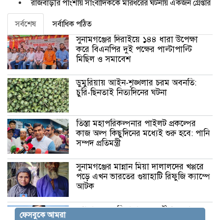
রাজবাড়ীর পাংশায় সাংবাদিককে মারধরের ঘটনায় একজন গ্রেপ্তার
সর্বশেষ
সর্বাধিক পঠিত
সুনামগঞ্জের দিরাইয়ে ১৪৪ ধারা উপেক্ষা
করে বিএনপির দুই পক্ষের পাল্টাপাল্টি
মিছিল ও সমাবেশ
ডুমুরিয়ায় আইন-শৃঙ্খলার চরম অবনতি:
চুরি-ছিনতাই নিত্যদিনের ঘটনা
তিস্তা মহাপরিকল্পনার পাইলট প্রকল্পের
কাজ অল্প কিছুদিনের মধ্যেই শুরু হবে: পানি
সম্পদ প্রতিমন্ত্রী
সুনামগঞ্জের মান্নান মিয়া দালালদের খপ্পরে
পড়ে এখন ভারতের গুয়াহাটি রিফুজি ক্যাম্পে
আটক
গোয়ালন্দে ছুরিকাঘাতে যুবলীগ নেতার মৃত্যু
ফেসবুকে আমরা