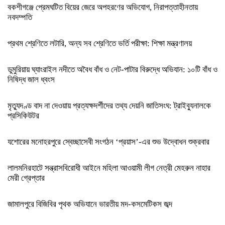
বকশীগঞ্জে প্রেমঘটিত বিয়ের জেরে অপহরণের অভিযোগ, নিরাপত্তাহীনতায়
নবদম্পতি
প্রথম শ্রেণিতে লটারি, অন্য সব শ্রেণিতে ভর্তি পরীক্ষা: শিক্ষা মন্ত্রণালয়
ডুমুরিয়ায় ঘ্যাংরাইল নদীতে অবৈধ বাঁধ ও নেট-পাটার বিরুদ্ধে অভিযান: ১০টি বাঁধ ও
নিষিদ্ধ জাল ধ্বংস
মৃত্যুদণ্ড বাদ না দেওয়ায় প্রত্যক্ষদর্শীদের তথ্য দেয়নি জাতিসংঘ: ট্রাইব্যুনালকে
প্রসিকিউটর
যশোরের মনোহরপুরে স্বেচ্ছাসেবী সংগঠন ‘প্রয়াস’-এর শুভ উদ্বোধন শুক্রবার
লালমনিরহাটে সন্ত্রাসবিরোধী আইনে মহিলা আওয়ামী লীগ নেত্রী মেহরুন নাহার
মেরী গ্রেপ্তার
জামালপুরে বিজিবির পৃথক অভিযানে ভারতীয় মদ-কসমেটিকস জব্দ