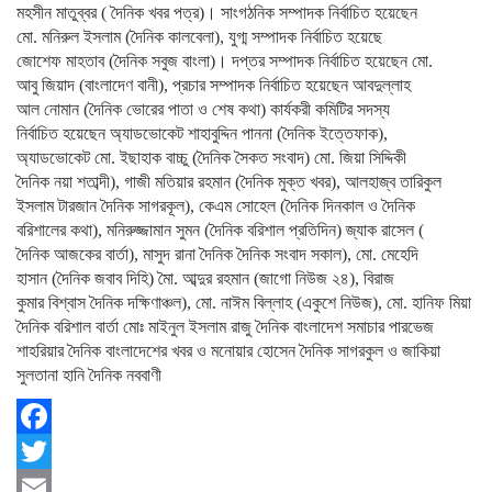
মহসীন মাতুব্বর ( দৈনিক খবর পত্র)। সাংগঠনিক সম্পাদক নির্বাচিত হয়েছেন
মো. মনিরুল ইসলাম (দৈনিক কালবেলা), যুগ্ম সম্পাদক নির্বাচিত হয়েছে
জোশেফ মাহতাব (দৈনিক সবুজ বাংলা)। দপ্তর সম্পাদক নির্বাচিত হয়েছেন মো.
আবু জিয়াদ (বাংলাদেণ বানী), প্রচার সম্পাদক নির্বাচিত হয়েছেন আবদুল্লাহ
আল নোমান (দৈনিক ভোরের পাতা ও শেষ কথা) কার্যকরী কমিটির সদস্য
নির্বাচিত হয়েছেন অ্যাডভোকেট শাহাবুদ্দিন পাননা (দৈনিক ইত্তেফাক),
অ্যাডভোকেট মো. ইছাহাক বাচ্চু (দৈনিক সৈকত সংবাদ) মো. জিয়া সিদ্দিকী
দৈনিক নয়া শতাব্দী), গাজী মতিয়ার রহমান (দৈনিক মুক্ত খবর), আলহাজ্ব তারিকুল
ইসলাম টারজান দৈনিক সাগরকূল), কেএম সোহেল (দৈনিক দিনকাল ও দৈনিক
বরিশালের কথা), মনিরুজ্জামান সুমন (দৈনিক বরিশাল প্রতিদিন) জ্যাক রাসেল (
দৈনিক আজকের বার্তা), মাসুদ রানা দৈনিক দৈনিক সংবাদ সকাল), মো. মেহেদি
হাসান (দৈনিক জবাব দিহি) মৈা. আব্দুর রহমান (জাগো নিউজ ২৪), বিরাজ
কুমার বিশ্বাস দৈনিক দক্ষিণাঞ্চল), মো. নাঈম বিল্লাহ (একুশে নিউজ), মো. হানিফ মিয়া
দৈনিক বরিশাল বার্তা মোঃ মাইনুল ইসলাম রাজু দৈনিক বাংলাদেশ সমাচার পারভেজ
শাহরিয়ার দৈনিক বাংলাদেশের খবর ও মনোয়ার হোসেন দৈনিক সাগরকুল ও জাকিয়া
সুলতানা হানি দৈনিক নববাণী
Facebook
Twitter