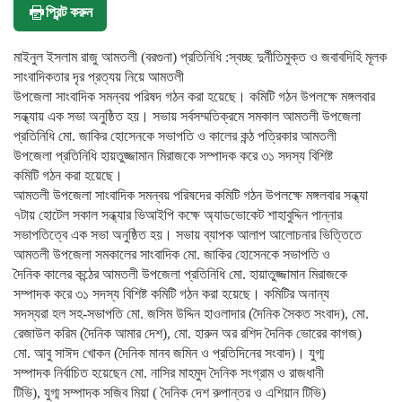
প্রিন্ট করুন
মাইনুল ইসলাম রাজু আমতলী (বরগুনা) প্রতিনিধি :স্বচ্ছ দুর্নীতিমুক্ত ও জবাবদিহি মূলক
সাংবাদিকতার দৃর প্রত্যয় নিয়ে আমতলী
উপজেলা সাংবাদিক সমন্বয় পরিষদ গঠন করা হয়েছে। কমিটি গঠন উপলক্ষে মঙ্গলবার
সন্ধ্যায় এক সভা অনুষ্ঠিত হয়। সভায় সর্বসম্মতিক্রমে সমকাল আমতলী উপজেলা
প্রতিনিধি মো. জাকির হোসেনকে সভাপতি ও কালের কন্ঠ পত্রিকার আমতলী
উপজেলা প্রতিনিধি হায়তুজ্জামান মিরাজকে সম্পাদক করে ৩১ সদস্য বিশিষ্ট
কমিটি গঠন করা হয়েছে।
আমতলী উপজেলা সাংবাদিক সমন্বয় পরিষদের কমিটি গঠন উপলক্ষে মঙ্গলবার সন্ধ্যা
৭টায় হোটেল সকাল সন্ধ্যার ভিআইপি কক্ষে অ্যাডভোকেট শাহাবুদ্দিন পান্নার
সভাপতিত্বে এক সভা অনুষ্ঠিত হয়। সভায় ব্যাপক আলাপ আলোচনার ভিত্তিতে
আমতলী উপজেলা সমকালের সাংবাদিক মো. জাকির হোসেনকে সভাপতি ও
দৈনিক কালের কন্ঠের আমতলী উপজেলা প্রতিনিধি মো. হায়াতুজ্জামান মিরাজকে
সম্পাদক করে ৩১ সদস্য বিশিষ্ট কমিটি গঠন করা হয়েছে। কমিটির অনান্য
সদস্যরা হল সহ-সভাপতি মো. জসিম উদ্দিন হাওলাদার (দৈনিক সৈকত সংবাদ), মো.
রেজাউল করিম (দৈনিক আমার দেশ), মো. হারুন অর রশিদ দৈনিক ভোরের কাগজ)
মো. আবু সাঈদ খোকন (দৈনিক মানব জমিন ও প্রতিদিনের সংবাদ)। যুগ্ম
সম্পাদক নির্বাচিত হয়েছেন মো. নাসির মাহমুদ দৈনিক সংগ্রাম ও রাজধানী
টিভি), যুগ্ম সম্পাদক সজিব মিয়া ( দৈনিক দেশ রুপান্তর ও এশিয়ান টিভি)