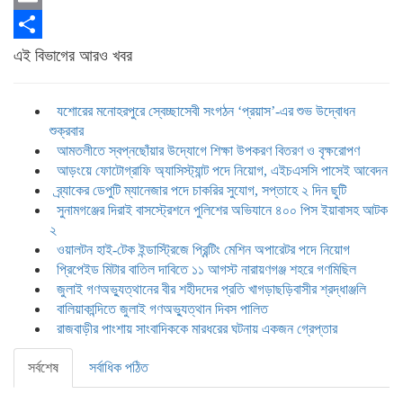
Email
Share
এই বিভাগের আরও খবর
যশোরের মনোহরপুরে স্বেচ্ছাসেবী সংগঠন ‘প্রয়াস’-এর শুভ উদ্বোধন
শুক্রবার
আমতলীতে স্বপ্নছোঁয়ার উদ্যোগে শিক্ষা উপকরণ বিতরণ ও বৃক্ষরোপণ
আড়ংয়ে ফোটোগ্রাফি অ্যাসিস্ট্যান্ট পদে নিয়োগ, এইচএসসি পাসেই আবেদন
ব্র্যাকের ডেপুটি ম্যানেজার পদে চাকরির সুযোগ, সপ্তাহে ২ দিন ছুটি
সুনামগঞ্জের দিরাই বাসস্ট্রেশনে পুলিশের অভিযানে ৪০০ পিস ইয়াবাসহ আটক
২
ওয়ালটন হাই-টেক ইন্ডাস্ট্রিজে প্রিন্টিং মেশিন অপারেটর পদে নিয়োগ
প্রিপেইড মিটার বাতিল দাবিতে ১১ আগস্ট নারায়ণগঞ্জ শহরে গণমিছিল
জুলাই গণঅভ্যুত্থানের বীর শহীদদের প্রতি খাগড়াছড়িবাসীর শ্রদ্ধাঞ্জলি
বালিয়াকান্দিতে জুলাই গণঅভ্যুত্থান দিবস পালিত
রাজবাড়ীর পাংশায় সাংবাদিককে মারধরের ঘটনায় একজন গ্রেপ্তার
সর্বশেষ
সর্বাধিক পঠিত