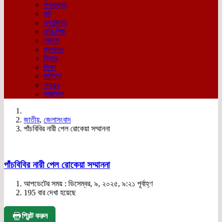
গণমাধ্যম
ধর্ম
নগরজিবন
নারি-শিশু
প্রবাস
প্রশাসন
ফিচার
শিক্ষা
সাহিত্য
স্বাস্থ্য
সারাদেশ
জাতীয়
,
জেলাসংবাদ
পাঁচবিবির নারী পেল রোকেয়া সম্মাননা
পাঁচবিবির নারী পেল রোকেয়া সম্মাননা
আপডেটের সময় : ডিসেম্বর, ৯, ২০২৫, ৯:২১ পূর্বাহ্ণ
195 বার দেখা হয়েছে
প্রিন্ট করুন