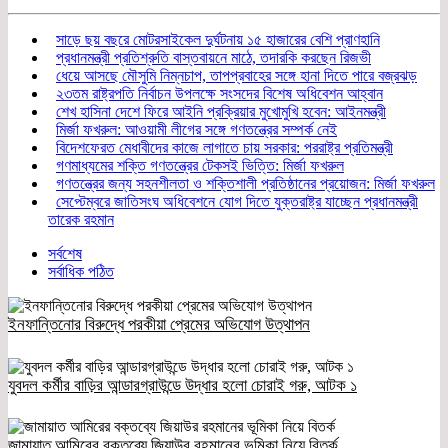
সাড়ে ছয় বছরে মোটরসাইকেল দুর্ঘটনায় ১৫ হাজারের বেশি প্রাণহানি
প্রধানমন্ত্রী প্রতিশ্রুতি বাস্তবায়নে মাঠে, তদারকি করছেন রিজভী
ধেয়ে আসছে মৌসুমি নিম্নচাপ, তাপপ্রবাহের সঙ্গে হানা দিতে পারে বজ্রঝড়
২৩তম রাষ্ট্রপতি নির্বাচন উপলক্ষে সংসদের বিশেষ অধিবেশন আহ্বান
শেখ হাসিনা দেশে ফিরে আইনি প্রক্রিয়ার মুখোমুখি হবেন: আইনমন্ত্রী
মির্জা ফখরুল: আওয়ামী লীগের সঙ্গে গণতন্ত্রের সম্পর্ক নেই
বিদেশফেরত মেধাবীদের কাজে লাগাতে চায় সরকার: পররাষ্ট্র প্রতিমন্ত্রী
গণমাধ্যমের শক্তি গণতন্ত্রের টেকসই ভিত্তি: মির্জা ফখরুল
গণতন্ত্রের জন্য সহনশীলতা ও শক্তিশালী প্রতিষ্ঠানের প্রয়োজন: মির্জা ফখরুল
সেপ্টেম্বরে জাতিসংঘ অধিবেশনে যোগ দিতে যুক্তরাষ্ট্র যাচ্ছেন প্রধানমন্ত্রী
তারেক রহমান
সর্বশেষ
সর্বাধিক পঠিত
ইনফান্তিনোর বিরুদ্ধে পরকীয়া প্রেমের অভিযোগ উত্থাপন
যুবদল কর্মীর বাড়ির আন্ডারগ্রাউন্ডে উদ্ধার হলো চোরাই গরু, আটক ১
জামায়াত আমিরের বক্তব্যে জিয়াউর রহমানের ভূমিকা নিয়ে বিতর্ক