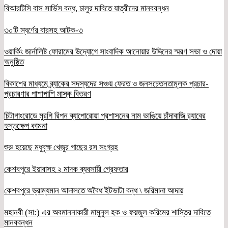
বিআরটিসি বাস সার্ভিস বন্ধ, চালুর দাবিতে যাত্রীদের মানববন্ধন
৩০টি স্বর্ণের বারসহ আটক-৩
ওয়ার্কিং জার্নালিষ্ট ফোরামের উদ্যোগে সাংবাদিক আনোয়ার উদ্দিনের স্মরণ সভা ও দোয়া
অনুষ্ঠিত
বিকাশের মাধ্যমে ব্র্যাকের সদস্যদের সঞ্চয় ফেরত ও জনসচেতনতামূলক প্রচার-
প্রচারণার পাশাপাশি মাস্ক বিতরণ
চিটাগাংরোডে মুরগি রিপন ব্যাপোরোয়া প্রশাসনের নাম ভাঙিয়ে চাঁদাবাজি র‌্যাবের
হস্তক্ষেপ কামনা
শুরু হয়েছে মধুবৃক্ষ খেজুর গাছের রস সংগ্রহ
কেশবপুরে ইয়াবাসহ ২ মাদক ব্যবসায়ী গ্রেফতার
কেশবপুরে ভ্রাম্যমান আদালতে অবৈধ ইটভাটা বন্ধ \ জরিমানা আদায়
মহানবী (সা:) এর অবমাননাকারী মামুনুল হক ও ফয়জুল করিমের শাস্তির দাবিতে
মানববন্ধন