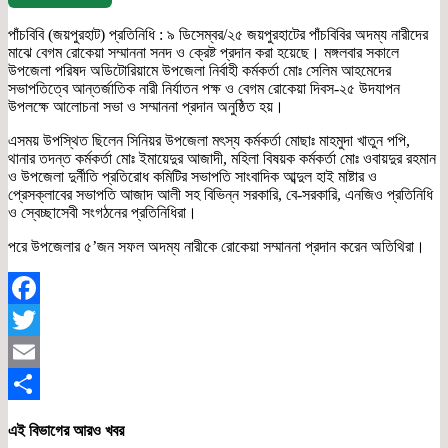
পাঁচবিবি (জয়পুরহাট) প্রতিনিধি : ৯ ডিসেম্বর/২৫ জয়পুরহাটের পাঁচবিবির অদম্য নারীদের
মাঝে বেগম রোকেয়া সম্মাননা সনদ ও ক্রেষ্ট প্রদান করা হয়েছে। মঙ্গলবার সকালে
উপজেলা পরিষদ অডিটোরিয়ামে উপজেলা নির্বাহী কর্মকর্তা মোঃ সেলিম আহমেদের
সভাপতিত্বে আন্তর্জাতিক নারী নির্যাতন পক্ষ ও বেগম রোকেয়া দিবস-২৫ উদযাপন
উপলক্ষে আলোচনা সভা ও সম্মাননা প্রদান অনুষ্ঠিত হয়।
এসময় উপস্থিত ছিলেন সিনিয়র উপজেলা মৎস্য কর্মকর্তা মোছাঃ মাহমুদা খাতুন পপি,
থানার তদন্ত কর্মকর্তা মোঃ ইমায়েদুর আজাদী, মহিলা বিষয়ক কর্মকর্তা মোঃ ওবায়দুর রহমান
ও উপজেলা দুর্নীতি প্রতিরোধ কমিটির সভাপতি সাংবাদিক আব্দুল হাই মাষ্টার ও
প্রেসক্লাবের সভাপতি আজাদ আলী সহ বিভিন্ন সরকারি, বে-সরকারি, এনজিও প্রতিনিধি
ও স্বেচ্ছাসেবী সংগঠনের প্রতিনিধিরা।
পরে উপজেলার ৫’জন সফল অদম্য নারীকে রোকেয়া সম্মাননা প্রদান করেন অতিথিরা।
Facebook
Twitter
Email
Share
এই বিভাগের আরও খবর