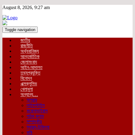
August 8, 2026, 9:27 am
Toggle navigation
জাতীয়
রাজনীতি
অর্থ্যবানিজ্য
আন্তর্জাতিক
জেলাসংবাদ
আইন-আদালত
তথ্যপ্রযুক্তি
বিনোদন
এক্সক্লুসিভ
খেলাধুলা
অন্যান্য…
অপরাধ
লাইফস্টাইল
করোনাভাইরাস
পাঠক কলাম
সম্পাদকীয়
স্বাস্থ্য-চিকিৎসা
কৃষি