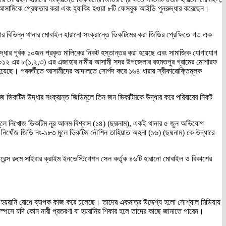
 আসামিকে গ্রেফতার করা এবং হ্যাকিং হওয়া ৮টি ফেসবুক আইডি পুনরুদ্ধার করেছেন।
লার বিভিন্ন থানার মোবাইল হারানো সংক্রান্তে ভিকটিমের করা জিডির প্রেক্ষিতে গত এক
্ধার পূর্বক ১০জন প্রকৃত মালিকের নিকট হস্তান্তর করা হয়েছে এবং সামাজিক যোগাযোগ
ন ২০১২ এর ৮(১,২,৩) এর এজাহার নামীয় আসামী সদর উপজেলার রহমতপুর গ্রামের মোশারফ
 হয়েছে। পরবর্তীতে আসামীদের আদালতে সোর্পদ করে ১৬৪ ধারায় স্বীকারোক্তিমূলক
কটিম উদ্ধার সংক্রান্ত জিডিমূলে তিন জন ভিকটিমকে উদ্ধার করে পরিবারের নিকট
মূলে নিখোজ ডিকটিম নূর আলম বিশ্বাস (১৪) (ছদ্মনাম), একই থানার ৫ জুন অভিযোগ
ন নিখোঁজ জিডি নং-১৮৩ মূলে ভিকটিম নৌশিন তাহিয়াত অহনা (১৬) (ছদ্মনাম) কে উদ্ধারে
রেন্স রুমে সাইবার ক্রাইম ইনভেস্টিগেশন সেল কর্তৃক ৪৬টি হারানো মোবাইল ও বিকাশের
ী হয়রানি রোধে ব্যাপক কাজ করে চলেছে। তাদের একমাত্র উদ্দেশ্য হলো সোশ্যাল মিডিয়ায়
সে যদি কোন নারী প্রতরণা বা হয়রানির শিকার হলে তাদের কাছে জানাতে পারেন।