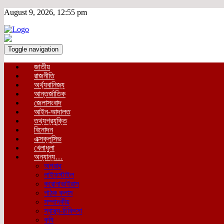
August 9, 2026, 12:55 pm
Toggle navigation
জাতীয়
রাজনীতি
অর্থ্যবানিজ্য
আন্তর্জাতিক
জেলাসংবাদ
আইন-আদালত
তথ্যপ্রযুক্তি
বিনোদন
এক্সক্লুসিভ
খেলাধুলা
অন্যান্য…
অপরাধ
লাইফস্টাইল
করোনাভাইরাস
পাঠক কলাম
সম্পাদকীয়
স্বাস্থ্য-চিকিৎসা
কৃষি