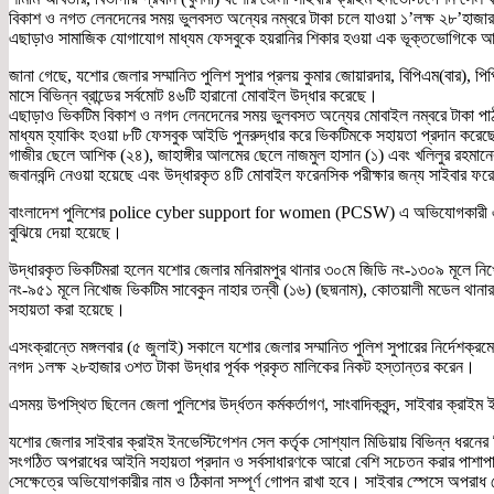
বিকাশ ও নগত লেনদেনের সময় ভুলবসত অন্যের নম্বরে টাকা চলে যাওয়া ১’লক্ষ ২৮’হাজার
এছাড়াও সামাজিক যোগাযোগ মাধ্যম ফেসবুকে হয়রানির শিকার হওয়া এক ভূক্তভোগিকে আ
জানা গেছে, যশোর জেলার সম্মানিত পুলিশ সুপার প্রলয় কুমার জোয়ারদার, বিপিএম(বার), পি
মাসে বিভিন্ন ব্রান্ডের সর্বমোট ৪৬টি হারানো মোবাইল উদ্ধার করেছে।
এছাড়াও ভিকটিম বিকাশ ও নগদ লেনদেনের সময় ভুলবসত অন্যের মোবাইল নম্বরে টাকা পাঠা
মাধ্যম হ্যাকিং হওয়া ৮টি ফেসবুক আইডি পুনরুদ্ধার করে ভিকটিমকে সহায়তা প্রদান কর
গাজীর ছেলে আশিক (২৪), জাহাঙ্গীর আলমের ছেলে নাজমুল হাসান (১) এবং খলিলুর রহমানে
জবানবন্দি নেওয়া হয়েছে এবং উদ্ধারকৃত ৪টি মোবাইল ফরেনসিক পরীক্ষার জন্য সাইবার ফ
বাংলাদেশ পুলিশের police cyber support for women (PCSW) এ অভিযোগকারী একজন 
বুঝিয়ে দেয়া হয়েছে।
উদ্ধারকৃত ভিকটিমরা হলেন যশোর জেলার মনিরামপুর থানার ৩০মে জিডি নং-১৩০৯ মূলে নিখ
নং-৯৫১ মূলে নিখোজ ভিকটিম সাবেকুন নাহার তন্বী (১৬) (ছদ্মনাম), কোতয়ালী মডেল থানার
সহায়তা করা হয়েছে।
এসংক্রান্তে মঙ্গলবার (৫ জুলাই) সকালে যশোর জেলার সম্মানিত পুলিশ সুপারের নির্দেশক্
নগদ ১লক্ষ ২৮হাজার ৩শত টাকা উদ্ধার পূর্বক প্রকৃত মালিকের নিকট হস্তান্তর করেন।
এসময় উপস্থিত ছিলেন জেলা পুলিশের উর্দ্ধতন কর্মকর্তাগণ, সাংবাদিকবৃন্দ, সাইবার ক্রা
যশোর জেলার সাইবার ক্রাইম ইনভেস্টিগেশন সেল কর্তৃক সোশ্যাল মিডিয়ায় বিভিন্ন ধরনের 
সংগঠিত অপরাধের আইনি সহায়তা প্রদান ও সর্বসাধারণকে আরো বেশি সচেতন করার পাশাপ
সেক্ষেত্রে অভিযোগকারীর নাম ও ঠিকানা সম্পূর্ণ গোপন রাখা হবে। সাইবার স্পেসে অপরাধ