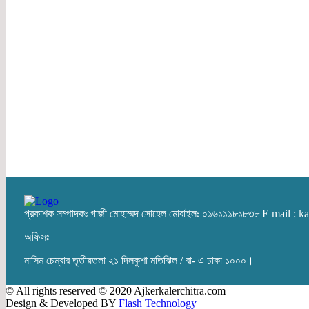
প্রকাশক সম্পাদকঃ গাজী মোহাম্মদ সোহেল মোবাইলঃ ০১৬১১১৮১৮৩৮ E mail :
অফিসঃ
নাসিম চেম্বার তৃতীয়তলা ২১ দিলকুশা মতিঝিল / বা- এ ঢাকা ১০০০।
© All rights reserved © 2020 Ajkerkalerchitra.com
Design & Developed BY
Flash Technology