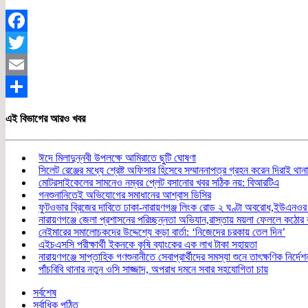
Facebook
Twitter
Email
Share
এই বিভাগের আরও খবর
ঈদে মিলাদুন্নবী উপলক্ষে আমিরাতে ছুটি ঘোষণা
সিলেট রেঞ্জের মধ্যে শ্রেষ্ট অফিসার হিসেবে সম্মাননাপত্র গ্রহন করেন দিরাই থ
মোটরসাইকেলের সামনেও নম্বর প্লেট বসানোর খবর সঠিক নয়: বিআরটিএ
গনশুনানিতেই অভিযোগের সমাধানের আশ্বাস ডিসির
ফুটওভার ব্রিজের দাবিতে ঢাকা-নারায়ণগঞ্জ লিংক রোড ২ ঘণ্টা অবরোধ,ইউএনওর 
নারায়ণগঞ্জে জেলা প্রশাসনের পরিচ্ছন্নতা অভিযান,রাস্তায় ময়লা ফেললে কঠোর ব
নেইমারের সমালোচকদের উদ্দেশ্যে কড়া বার্তা: ‘নিজেদের চরকায় তেল দিন’
এইচএসসি পরীক্ষার্থী ইকনকে কৃষি ব্যাংকের এক লাখ টাকা সহায়তা
নারায়ণগঞ্জে সাপ্তাহিক গণশুনানীতে সেবাপ্রার্থীদের সমস্যা শুনে তাৎক্ষণিক নির্দেশ
পাঁচবিবি থানার নতুন ওসি সাজ্জাদ, অপরাধ দমনে সবার সহযোগিতা চায়
সর্বশেষ
সর্বাধিক পঠিত