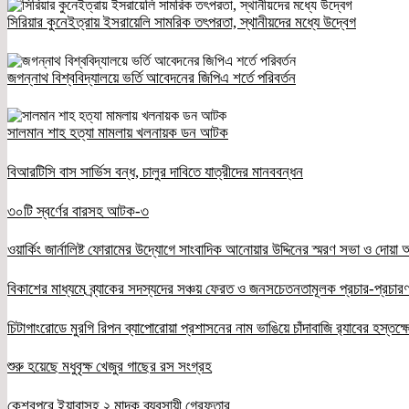
সিরিয়ার কুনেইত্রায় ইসরায়েলি সামরিক তৎপরতা, স্থানীয়দের মধ্যে উদ্বেগ
জগন্নাথ বিশ্ববিদ্যালয়ে ভর্তি আবেদনের জিপিএ শর্তে পরিবর্তন
সালমান শাহ হত্যা মামলায় খলনায়ক ডন আটক
বিআরটিসি বাস সার্ভিস বন্ধ, চালুর দাবিতে যাত্রীদের মানববন্ধন
৩০টি স্বর্ণের বারসহ আটক-৩
ওয়ার্কিং জার্নালিষ্ট ফোরামের উদ্যোগে সাংবাদিক আনোয়ার উদ্দিনের স্মরণ সভা ও দোয়া অন
বিকাশের মাধ্যমে ব্র্যাকের সদস্যদের সঞ্চয় ফেরত ও জনসচেতনতামূলক প্রচার-প্রচারণ
চিটাগাংরোডে মুরগি রিপন ব্যাপোরোয়া প্রশাসনের নাম ভাঙিয়ে চাঁদাবাজি র‌্যাবের হস্তক্
শুরু হয়েছে মধুবৃক্ষ খেজুর গাছের রস সংগ্রহ
কেশবপুরে ইয়াবাসহ ২ মাদক ব্যবসায়ী গ্রেফতার