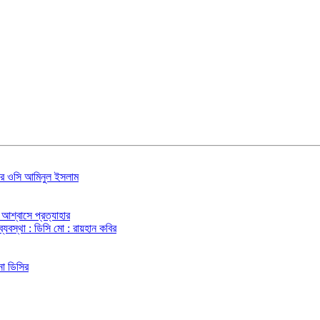
ানার ওসি আমিনুল ইসলাম
আশ্বাসে প্রত্যাহার
্যবস্থা : ডিসি মো : রায়হান কবির
না ডিসির