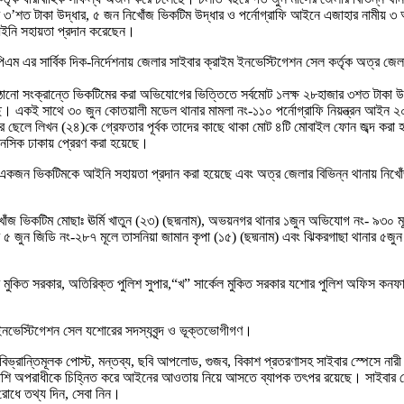
 ৩’শত টাকা উদ্ধার, ৫ জন নিখোঁজ ভিকটিম উদ্ধার ও পর্নোগ্রাফি আইনে এজাহার নামীয় ৩
ইনি সহায়তা প্রদান করেছেন।
পিএম এর সার্বিক দিক-নির্দেশনায় জেলার সাইবার ক্রাইম ইনভেস্টিগেশন সেল কর্তৃক অত্র জে
নো সংক্রান্তে ভিকটিমের করা অভিযোগের ভিত্তিতে সর্বমোট ১লক্ষ ২৮হাজার ৩শত টাকা উদ
েছে। একই সাথে ৩০ জুন কোতয়ালী মডেল থানার মামলা নং-১১০ পর্নোগ্রাফি নিয়ন্ত্রন আই
র ছেলে লিখন (২৪)কে গ্রেফতার পূর্বক তাদের কাছে থাকা মোট ৪টি মোবাইল ফোন জব্দ করা
রেনসিক ঢাকায় প্রেরণ করা হয়েছে।
ভিকটিমকে আইনি সহায়তা প্রদান করা হয়েছে এবং অত্র জেলার বিভিন্ন থানায় নিখোঁজ ভি
োঁজ ভিকটিম মোছাঃ ঊর্মি খাতুন (২৩) (ছদ্মনাম), অভয়নগর থানার ১জুন অভিযোগ নং- ৯৩০ 
 ৫ জুন জিডি নং-২৮৭ মূলে তাসনিয়া জামান কৃপা (১৫) (ছদ্মনাম) এবং ঝিকরগাছা থানার ৫জু
রমে মুকিত সরকার, অতিরিক্ত পুলিশ সুপার,“খ” সার্কেল মুকিত সরকার যশোর পুলিশ অফিস কনফা
ইম ইনভেস্টিগেশন সেল যশোরের সদস্যবৃন্দ ও ভূক্তভোগীগণ।
বিভ্রান্তিমূলক পোস্ট, মন্তব্য, ছবি আপলোড, গুজব, বিকাশ প্রতরণাসহ সাইবার স্পেসে নার
াশি অপরাধীকে চিহ্নিত করে আইনের আওতায় নিয়ে আসতে ব্যাপক তৎপর রয়েছে। সাইবার স্পে
 রোধে তথ্য দিন, সেবা নিন।