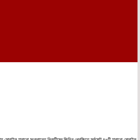
য় মোবাইল হারানো সংক্রান্তে ভিকটিমের জিডির প্রেক্ষিতে সর্বমোট ৪৬টি হারানো মোবাইল,