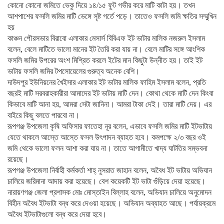
কোনো কোনো জমিতে ভেকু দিয়ে ১৪/১৫ ফুট গভীর করে মাটি কাটা হয়। তখন
আশপাশের ফসলি জমির মাটি ভেঙ্গে সৃষ্ট গর্তে পড়ে। তাতেও ফসলি জমি ক্ষতির সম্মুখিন
হয়
কাঞ্চন পৌরসভার বিরাবো এলাকার মেসার্স বিবিএফ ইট ভাটার মালিক নজরুল ইসলাম
বলেন, বেলে মাটিতে ভালো মানের ইট তৈরি করা যায় না। বেলে মাটির সঙ্গে আংশিক
ফসলি জমির উপরের অংশ মিশ্রিত করলে ইটের মান কিছুটা উন্নীত হয়। তাই ইট
ভাটায় ফসলি জমির টপসোয়েলের গুরুত্ব অনেক বেশি।
দাউদপুর ইউনিয়নের খৈইসার এলাকার ইট ভাটার মালিক ফাহিম ইসলাম বলেন, প্রতি
বছরই মাটি সরবরাহকারীরা আমাদের ইট ভাটায় মাটি দেন। কোথা থেকে মাটি দেন কিংবা
কিভাবে মাটি আনা হয়, আমরা সেটা জানিনা। আমরা টাকা দেই। তারা মাটি দেয়। এর
বাইরে কিছু বলতে পারবো না।
রূপগঞ্জ উপজেলা কৃষি অফিসার ফাতেহা নূর বলেন, এভাবে ফসলি জমির মাটি ইটভাটায়
যেতে থাকলে আস্তে আস্তে ফসল উৎপাদন ব্যাহত হবে। কমপক্ষে ২/৩ বছর ওই
জমি থেকে ভালো ফলন আশা করা যায় না। তাতে আগামীতে খাদ্য ঘাটতির সম্ভবনা
রয়েছে।
রূপগঞ্জ উপজেলা নির্বাহী কর্মকর্তা শাহ্ নুসরাত জাহান বলেন, অবৈধ ইট ভাটায় অভিযান
চালিয়ে জরিমানা আদায় করা হয়েছে। বেশ কয়েকটি ইট ভাটা গুঁড়িয়ে দেয়া হয়েছে।
নারায়ণগঞ্জ জেলা প্রশাসক মোঃ মোস্তাইন বিল্লাহ বলেন, অভিযান চালিয়ে অনুমোদন
বিহীন অবৈধ ইটভাটা বন্ধ করে দেওয়া হয়েছে। অভিযান অব্যাহত আছে। পর্যায়ক্রমে
অবৈধ ইটভাটাগুলো বন্ধ করে দেয়া হবে।