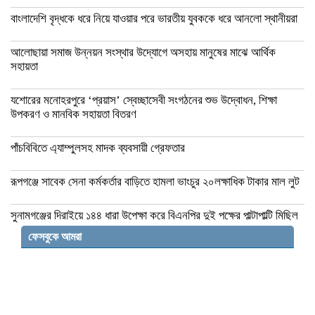
বাংলাদেশি বৃদ্ধকে ধরে নিয়ে যাওয়ার পরে ভারতীয় যুবককে ধরে আনলো স্থানীয়রা
আলোছায়া সমাজ উন্নয়ন সংস্থার উদ্যোগে অসহায় মানুষের মাঝে আর্থিক
সহায়তা
যশোরের মনোহরপুরে ‘প্রয়াস’ স্বেচ্ছাসেবী সংগঠনের শুভ উদ্বোধন, শিক্ষা
উপকরণ ও মানবিক সহায়তা বিতরণ
পাঁচবিবিতে এ্যাম্পুলসহ মাদক ব্যবসায়ী গ্রেফতার
রূপগঞ্জে সাবেক সেনা কর্মকর্তার বাড়িতে হামলা ভাংচুর ২০লক্ষাধিক টাকার মাল লুট
সুনামগঞ্জের দিরাইয়ে ১৪৪ ধারা উপেক্ষা করে বিএনপির দুই পক্ষের পাল্টাপাল্টি মিছিল
ও সমাবেশ
ফেসবুকে আমরা
ডুমুরিয়ায় আইন-শৃঙ্খলার চরম অবনতি: চুরি-ছিনতাই
নিত্যদিনের ঘটনা