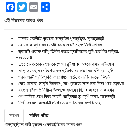
Facebook
Twitter
Email
Share
এই বিভাগের আরও খবর
হামলার রাজনীতি পুরোনো সংস্কৃতির পুনরাবৃত্তি: স্বরাষ্ট্রমন্ত্রী
দেশকে অস্থির করার চেষ্টা করছে একটি মহল: মির্জা ফখরুল
জ্বালানি খাতকে অস্থিতিশীল করতে ফ্যাসিবাদের সুবিধাভোগীরা সক্রিয়:
প্রধানমন্ত্রী
১/১১ তে তারেক রহমানকে গোপন বন্দিশালায় আটকে রাখার অভিযোগ
সাড়ে ছয় বছরে মোটরসাইকেল দুর্ঘটনায় ১৫ হাজারের বেশি প্রাণহানি
প্রধানমন্ত্রী প্রতিশ্রুতি বাস্তবায়নে মাঠে, তদারকি করছেন রিজভী
ধেয়ে আসছে মৌসুমি নিম্নচাপ, তাপপ্রবাহের সঙ্গে হানা দিতে পারে বজ্রঝড়
২৩তম রাষ্ট্রপতি নির্বাচন উপলক্ষে সংসদের বিশেষ অধিবেশন আহ্বান
শেখ হাসিনা দেশে ফিরে আইনি প্রক্রিয়ার মুখোমুখি হবেন: আইনমন্ত্রী
মির্জা ফখরুল: আওয়ামী লীগের সঙ্গে গণতন্ত্রের সম্পর্ক নেই
সর্বশেষ
সর্বাধিক পঠিত
খাগড়াছড়িতে নারী ফুটবল ও ব্যাডমিন্টনের আসর শুরু