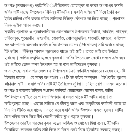
রূপগঞ্জ (নারায়ণগঞ্জ) প্রতিনিধি ঃনীতিমালার তোয়াক্কা না করেই রূপগঞ্জের ফসলি
জমির মাটি যাচ্ছে উপজেলার বিভিন্ন ইটভাটায়। ফসলি জমির মাটি দিয়ে তৈরি করা
ইটের চাহিদা বেশি থাকায় ভাটার মালিকরা বিভিন্ন কৌশলে তা নিয়ে যাচ্ছে। প্রশাসন
নিরভ ভুমিকা পালন করছে।
স্থানীয় প্রশাসন ও প্রভাবশালীদের জোগসাজসে উপজেলার বিরাবো, তারাইল, পাইস্কা,
চারিতালুক, পূবেরগাঁও, ডহরগাঁও, হোরগাঁও, গোলাকান্দাইল, সাওঘাট, মাসাবো, কর্ণগোপ
সহ আশপাশের এলাকার ফসলি জমির উপরের ভাগের (টপসোয়েল) মাটি অবাধে যাচ্ছে
ইট ভাটায়। বিভিন্ন আবসন প্রকল্পেও যাচ্ছে ওই মাটি। তাতে জমি তার উর্বরতা
হারাচ্ছে। ক্ষতির সম্মুখিন হচ্ছেন কৃষকরা। জমির টপসোয়েল কেটে ফেললে ২/৩ বছর
ওই জমিতে তেমন ফসল উৎপাদন হয় না বলে জানিয়েছেন কৃষকরা।
জানা গেছে, নারায়ণগঞ্জ জেলার ৫ উপজেলার ৪২৪ বর্গমাইল আয়তনের মধ্যে ৩২৮ টি
ইটভাটা রয়েছে। এর মধ্যে রূপগঞ্জেই ১১৪টি ইট ভাটার অবস্থান। ইট তৈরির প্রধান
কাঁচামাল মাটি। ফসলি জমির মাটি ইট তৈরিতেও সুবিধা। চাহিদা বেশি। দামও অনেক।
রূপগঞ্জ উপজেলার উদ্ভিদ সংরক্ষণ কর্মকর্তা মোয়াজ্জেম হোসেন বলেন, জমির
উপরিভাগের মাটিতে যে পরিমাণ জিপসাম বা দস্তা থাকে ইট ভাটার কারণে তা
ক্ষতিগ্রস্ত হচ্ছে। এছাড়া মাটিতে যে জীবানু থাকে এবং অনুজীবের কার্যাবলী আছে তা
দিন দিন সীমিত হয়ে যাচ্ছে। এতে করে ফসলি জমির উৎপাদন ক্ষমতা হ্রাস। মাটির
জৈব শক্তি কমে গিয়ে দীর্ঘ মেয়াদী ক্ষতির মুখে পড়ছে কৃষকরা।
উপজেলার তারাইল গ্রামের কৃষক আব্দুল আজিজ ও সোহেল মিয়া বলেন, ইটভাটার
নিয়োজিত লোকজন জমির মাটি কিনে না কিনে কেটে নিয়ে ইটভাটায় সরবরাহ করছে।