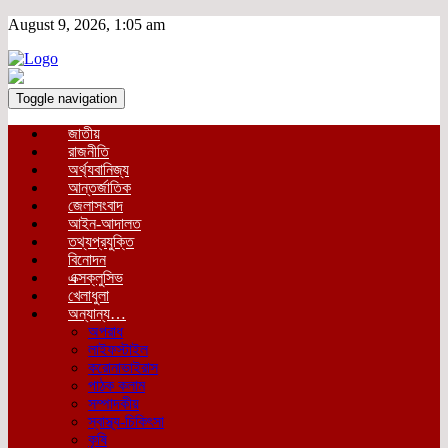
August 9, 2026, 1:05 am
Toggle navigation
জাতীয়
রাজনীতি
অর্থ্যবানিজ্য
আন্তর্জাতিক
জেলাসংবাদ
আইন-আদালত
তথ্যপ্রযুক্তি
বিনোদন
এক্সক্লুসিভ
খেলাধুলা
অন্যান্য…
অপরাধ
লাইফস্টাইল
করোনাভাইরাস
পাঠক কলাম
সম্পাদকীয়
স্বাস্থ্য-চিকিৎসা
কৃষি