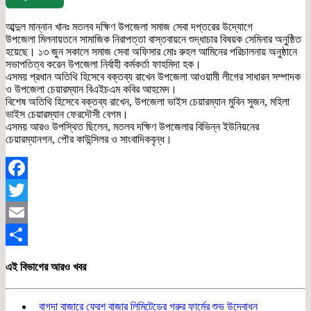
আব্দুল মান্নান খানঃ মতলব দক্ষিণ উপজেলা সমাজ সেবা দপ্তরের উদ্যোগে
উপজেলা মিলনায়তনে সামাজিক নিরাপত্তা বাস্তবায়নে শুদ্ধাচার বিষয়ক সেমিনার অনুষ্ঠিত
হয়েছে। ১৩ জুন সকালে সমাজ সেবা অফিসার মোঃ রুহল আমিনের পরিচালনায় অনুষ্ঠানে
সভাপতিত্ব করেন উপজেলা নির্বাহী কর্মকর্তা ফাহমিদা হক।
এসময় প্রধান অতিথি হিসেবে বক্তব্য রাখেন উপজেলা আওয়ামী লীগের সাধারন সম্পাদক
ও উপজেলা চেয়ারম্যান বিএইচএম কবির আহমেদ।
বিশেষ অতিথি হিসেবে বক্তব্য রাখেন, উপজেলা ভাইস চেয়ারম্যান মুবিন সুজন, মহিলা
ভাইস চেয়ারম্যান ফেরদৌসী বেগম।
এসময় আরও উপস্থিত ছিলেন, মতলব দক্ষিণ উপজেলার বিভিন্ন ইউনিয়নের
চেয়ারম্যানগন, পৌর কাউন্সিলর ও সাংবাদিকবৃন্ধ।
Facebook
Twitter
Email
Share
এই বিভাগের আরও খবর
বাগদা বাজারে ফ্রেশ বাজার লিমিটেডের গরুর ফার্মের শুভ উদ্বোধন