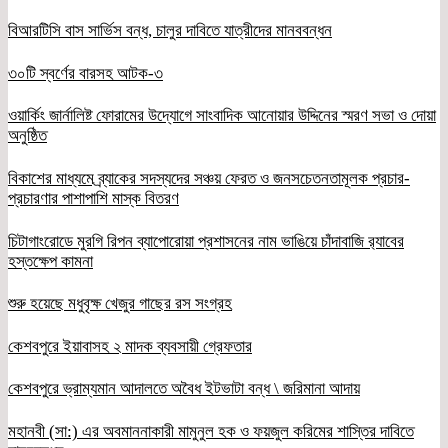
বিআরটিসি বাস সার্ভিস বন্ধ, চালুর দাবিতে যাত্রীদের মানববন্ধন
৩০টি স্বর্ণের বারসহ আটক-৩
ওয়ার্কিং জার্নালিষ্ট ফোরামের উদ্যোগে সাংবাদিক আনোয়ার উদ্দিনের স্মরণ সভা ও দোয়া
অনুষ্ঠিত
বিকাশের মাধ্যমে ব্র্যাকের সদস্যদের সঞ্চয় ফেরত ও জনসচেতনতামূলক প্রচার-
প্রচারণার পাশাপাশি মাস্ক বিতরণ
চিটাগাংরোডে মুরগি রিপন ব্যাপোরোয়া প্রশাসনের নাম ভাঙিয়ে চাঁদাবাজি র‌্যাবের
হস্তক্ষেপ কামনা
শুরু হয়েছে মধুবৃক্ষ খেজুর গাছের রস সংগ্রহ
কেশবপুরে ইয়াবাসহ ২ মাদক ব্যবসায়ী গ্রেফতার
কেশবপুরে ভ্রাম্যমান আদালতে অবৈধ ইটভাটা বন্ধ \ জরিমানা আদায়
মহানবী (সা:) এর অবমাননাকারী মামুনুল হক ও ফয়জুল করিমের শাস্তির দাবিতে