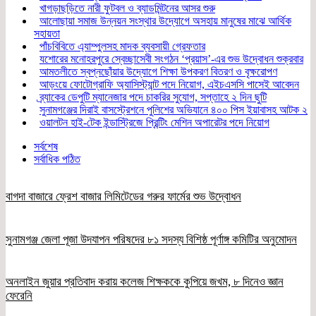
খাগড়াছড়িতে নারী ফুটবল ও ব্যাডমিন্টনের আসর শুরু
আলোছায়া সমাজ উন্নয়ন সংস্থার উদ্যোগে অসহায় মানুষের মাঝে আর্থিক
সহায়তা
পাঁচবিবিতে এ্যাম্পুলসহ মাদক ব্যবসায়ী গ্রেফতার
যশোরের মনোহরপুরে স্বেচ্ছাসেবী সংগঠন ‘প্রয়াস’-এর শুভ উদ্বোধন শুক্রবার
আমতলীতে স্বপ্নছোঁয়ার উদ্যোগে শিক্ষা উপকরণ বিতরণ ও বৃক্ষরোপণ
আড়ংয়ে ফোটোগ্রাফি অ্যাসিস্ট্যান্ট পদে নিয়োগ, এইচএসসি পাসেই আবেদন
ব্র্যাকের ডেপুটি ম্যানেজার পদে চাকরির সুযোগ, সপ্তাহে ২ দিন ছুটি
সুনামগঞ্জের দিরাই বাসস্ট্রেশনে পুলিশের অভিযানে ৪০০ পিস ইয়াবাসহ আটক ২
ওয়ালটন হাই-টেক ইন্ডাস্ট্রিজে প্রিন্টিং মেশিন অপারেটর পদে নিয়োগ
সর্বশেষ
সর্বাধিক পঠিত
বাগদা বাজারে ফ্রেশ বাজার লিমিটেডের গরুর ফার্মের শুভ উদ্বোধন
সুনামগঞ্জ জেলা পূজা উদযাপন পরিষদের ৮১ সদস্য বিশিষ্ঠ পূর্ণাঙ্গ কমিটির অনুমোদন
অনলাইন জুয়ার প্রতিবাদ করায় কলেজ শিক্ষককে কুপিয়ে জখম, ৮ দিনেও জ্ঞান
ফেরেনি