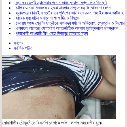
ব্র্যাকের ডেপুটি ম্যানেজার পদে চাকরির সুযোগ, সপ্তাহে ২ দিন ছুটি
চট্টগ্রামে ওয়াসিমসহ ছয় হত্যা মামলায় সাক্ষ্যগ্রহণের তারিখ পরিবর্তন
সুনামগঞ্জের দিরাই বাসস্ট্রেশনে পুলিশের অভিযানে ৪০০ পিস ইয়াবাসহ আটক ২
সাবেক যুগ্ম সচিব জগলুল পাশা ৭ দিনের রিমান্ডে
ভোলায় পঞ্চম শ্রেণির ছাত্রীকে সংঘবদ্ধ ধর্ষণের অভিযোগ, গ্রেপ্তার ৩ কিশোর
ওবায়দুল কাদেরের ফোনালাপ আন্তর্জাতিক অপরাধ ট্রাইব্যুনালে উপস্থাপন
পটুয়াখালী আওয়ামী লীগ নেতা মিজানুর রহমানের মৃত্যু
সর্বশেষ
সর্বাধিক পঠিত
নোয়াখালীর চৌমুহনীতে বিএনপি নেতাকে গুলি ; লাগল সহযোগীর বুকে