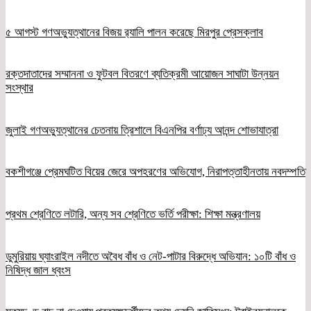
৫ আগস্ট গণঅভ্যুত্থানের বিজয় র‍্যালি পালন করেছে মিরপুর প্রেসক্লাব
রক্তদাতাদের সম্মাননা ও ফুটবল বিতরণে ব্যতিক্রমী আয়োজন সাঘাটা উন্নয়ন
সংস্থার
জুলাই গণঅভ্যুত্থানের চেতনায় ত্রিশালে বিএনপির বর্ণাঢ্য আনন্দ শোভাযাত্রা
বকশীগঞ্জে প্রেমঘটিত বিয়ের জেরে অপহরণের অভিযোগ, নিরাপত্তাহীনতায় নবদম্পতি
প্রথম শ্রেণিতে লটারি, অন্য সব শ্রেণিতে ভর্তি পরীক্ষা: শিক্ষা মন্ত্রণালয়
ডুমুরিয়ায় ঘ্যাংরাইল নদীতে অবৈধ বাঁধ ও নেট-পাটার বিরুদ্ধে অভিযান: ১০টি বাঁধ ও
নিষিদ্ধ জাল ধ্বংস