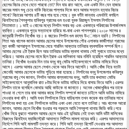
ছেলের বিচার দেখে যেতে পারবো তো? দিন যায় রাত আসে, এক একটা দিন যেন হাজার
বছরের সমান শুধু চেয়ে থাকি বিচারের পাল্লার দিকে কবে আমার সন্তান হত্যার বিচার
পাবো? বিচারের আশায় ৪টি বছর পার হয়ে গেছে। বুক ফাঁটা কান্নায় এমনটাই বলছিল
ঝিনাইদহের শৈলকুপার হাবিবপুর গ্রামের গুম হওয়া যুবক রিয়াজুল ইসলাম লিপটনের
পিতামাতা। ১ ভাই ৩ বোনের মধ্যে লিপটন সবার বড় এবং একমাত্র পরিবারের উপার্জনক্ষম
ব্যক্তি। একমাত্র পুত্র সন্তানকে হারিয়ে মা-বাবা এখন পাগলপ্রায়।২০১৮ সালের ৪
জানুয়ারী লিপটন নিখোঁজ হয়। ৪ বছরেও লিপটন গুম রহস্য উ›েমাচন হয়নি। লিপটনের
পিতা আঃ খালেক জানান আমার ছেলের সাথে উপজেলার পৌর এলাকার কাজীপাড়া গ্রামের
মৃত কাজী আশরাফুল ইসলামের মেয়ে শারমিন আক্তার তানিয়ার ব্যবসায়িক সম্পর্ক ছিল।
আমার ছেলের ২টা ট্রাক ছিল আর তানিয়ার ভাটার ব্যবসা থাকায় সেই সুবাধে তাদের মধ্যে
পরিচয়। আমার ছেলের নামে ছিল ট্রাক এর মালিকানা আর নমিনি হয়েছিল শারমিন আক্তার
তানিয়া। নিখোঁজ হওয়ার দিন তার বন্ধু বাবু মোটর সাইকেলযোগে ভাটায় নামিয়ে দিয়ে
আসে। এরপর আমার ছেলে সেখান থেকে আর ফিরে আসেনি। আমি খোঁজ নিয়ে যতটা
জেনেছি আমার ছেলেকে ভাটায় পুড়িয়ে মারা হয়েছে। লিপটনের বন্ধু উপজেলার কবিরপুর
গ্রামের বাবু শেখ জানান, লিপটন আমার বাল্যকালের বন্ধু, আমি তার কথামত মোটর
সাইকেলযোগে আনুমানিক রাত ৮টার দিকে ভাটায় নামিয়ে দিয়ে বাসায় ফিরে আসি।এরপর
লিপটন তাকে বলেছিল কোথায় আছি কাউকে না জানাতে। অনেক খোজাখুজির পর তাকে
পাওয়া না গেলে তার বাবা আমার কাছে লিপটন সম্পর্কে জানতে চাইলে আমি ভাটায় নামিয়ে
দেওয়ার কখা বলি। আমি যখন লিপটনকে নিয়ে যাচিছলাম তখন কয়েক বার তানিয়ার সাথে
লিপটনের কথা হয় এবং লিপটনকে ভাটায় একা একা যেতে বলে তানিয়া। আঃ খালেক আরো
জানান, আমার ছেলে নিখোঁজ হওয়ার পর প্রথমে আমি শৈলকুপা থানায় জিডি করি।পরে
খোঁজ নিয়ে বুঝতে পারলাম আমার ছেলে আর এই দুনিয়ায় নেই তখন আমি ভাঁটা মালিকের
বিরুদ্ধে ঝিনাইদহ ম্যাজিস্ট্রেট আদালতে পিটিশন মামলা দায়ের করি। এরপর আদালতের
নির্দেশে পিবি আই মামলাটি তদন্ত করে। পিবি আই তদন্ত রিপোর্ট দেওয়ার পর আদালত