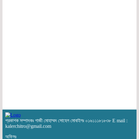
প্রকাশক সম্পাদকঃ গাজী মোহাম্মদ সোহেল মোবাইলঃ ০১৬১১১৮১৮৩৮ E mail :
kalerchitro@gmail.com
অফিসঃ