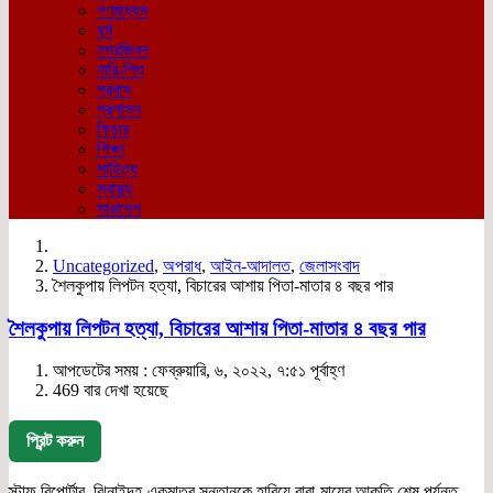
গণমাধ্যম
ধর্ম
নগরজিবন
নারি-শিশু
প্রবাস
প্রশাসন
ফিচার
শিক্ষা
সাহিত্য
স্বাস্থ্য
সারাদেশ
Uncategorized
,
অপরাধ
,
আইন-আদালত
,
জেলাসংবাদ
শৈলকুপায় লিপটন হত্যা, বিচারের আশায় পিতা-মাতার ৪ বছর পার
শৈলকুপায় লিপটন হত্যা, বিচারের আশায় পিতা-মাতার ৪ বছর পার
আপডেটের সময় : ফেব্রুয়ারি, ৬, ২০২২, ৭:৫১ পূর্বাহ্ণ
469 বার দেখা হয়েছে
প্রিন্ট করুন
স্টাফ রিপোর্টার, ঝিনাইদহ-একমাত্র সন্তানকে হারিয়ে বাবা-মায়ের আকুতি শেষ পর্যন্ত