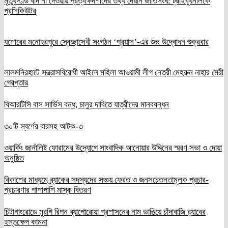
মৃত্যুদণ্ড বাদ না দেওয়ায় প্রত্যক্ষদর্শীদের তথ্য দেয়নি জাতিসংঘ: ট্রাইব্যুনালকে
প্রসিকিউটর
যশোরের মনোহরপুরে স্বেচ্ছাসেবী সংগঠন ‘প্রয়াস’-এর শুভ উদ্বোধন শুক্রবার
লালমনিরহাটে সন্ত্রাসবিরোধী আইনে মহিলা আওয়ামী লীগ নেত্রী মেহরুন নাহার মেরী
গ্রেপ্তার
বিআরটিসি বাস সার্ভিস বন্ধ, চালুর দাবিতে যাত্রীদের মানববন্ধন
৩০টি স্বর্ণের বারসহ আটক-৩
ওয়ার্কিং জার্নালিষ্ট ফোরামের উদ্যোগে সাংবাদিক আনোয়ার উদ্দিনের স্মরণ সভা ও দোয়া
অনুষ্ঠিত
বিকাশের মাধ্যমে ব্র্যাকের সদস্যদের সঞ্চয় ফেরত ও জনসচেতনতামূলক প্রচার-
প্রচারণার পাশাপাশি মাস্ক বিতরণ
চিটাগাংরোডে মুরগি রিপন ব্যাপোরোয়া প্রশাসনের নাম ভাঙিয়ে চাঁদাবাজি র‌্যাবের
হস্তক্ষেপ কামনা