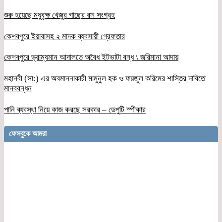
শুরু হয়েছে মধুবৃক্ষ খেজুর গাছের রস সংগ্রহ
কেশবপুরে ইয়াবাসহ ২ মাদক ব্যবসায়ী গ্রেফতার
কেশবপুরে ভ্রাম্যমান আদালতে অবৈধ ইটভাটা বন্ধ \ জরিমানা আদায়
মহানবী (সা:) এর অবমাননাকারী মামুনুল হক ও ফয়জুল করিমের শাস্তির দাবিতে
মানববন্ধন
পানি ব্যবস্থা নিয়ে কাজ করছে সরকার – ডেপুটি স্পীকার
ফেসবুকে আমরা