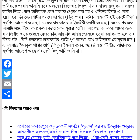
জে আর মামলা হিসাবে নিতে শৈলকুপা থানাকে নির্দেশ দেয়্ সেই মোতাবেক শারমিন আক্তার
তানিয়াকে প্রধান আসামি করে ৯ জনের বিরুদ্ধে শৈলকুপা থানায় মামলা রুজু হয়। এরপর
জামিন নিতে গেলে তানিয়াকে জেল হাজতে প্রেরণ করা হয় ও ৩দিনের রিমান্ড এ আনা
হয়। ২৫ দিন জেল খাটার পর সে জামিনে মুক্তি পায়। বর্তমান মামলাটি হাই কোর্টে দীর্ঘদিন
স্থগিত আদেশে রয়েছে। কয়েক বার আমার আইনজীবী শুনানী করেছে। একের পর এক
আসামি সময় নিয়ে কালক্ষেপন করায় কোন সুরাহা হয়নি। আঃ খালেক আরো আমার ছেলে
যদি জিবীত থাকে তাহলে ফেরত চাই আর যদি আমার ছেলেকে হত্যা করা হয় তাহলে তার
বিচার চাই।তিনি মহামান্য হাইকোর্টের প্রতি পূর্ণ আস্থা রেখে অতিদ্রুত এর সুরাহা চান।
এ ব্যাপারে শৈলকুপা থানার ওসি রফিকুল ইসলাম বলেন, শুনেছি মামলাটি উচ্চ আদালতে
স্থগিত আদেশে আছে এর বেশী কিছু আমি জানি না।
Facebook
Twitter
Email
Share
এই বিভাগের আরও খবর
যশোরের মনোহরপুরে স্বেচ্ছাসেবী সংগঠন ‘প্রয়াস’-এর শুভ উদ্বোধন শুক্রবার
আমতলীতে স্বপ্নছোঁয়ার উদ্যোগে শিক্ষা উপকরণ বিতরণ ও বৃক্ষরোপণ
আড়ংয়ে ফোটোগ্রাফি অ্যাসিস্ট্যান্ট পদে নিয়োগ, এইচএসসি পাসেই আবেদন