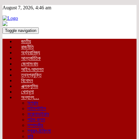
August 7, 2026, 4:46 am
Toggle navigation
জাতীয়
রাজনীতি
অর্থ্যবানিজ্য
আন্তর্জাতিক
জেলাসংবাদ
আইন-আদালত
তথ্যপ্রযুক্তি
বিনোদন
এক্সক্লুসিভ
খেলাধুলা
অন্যান্য…
অপরাধ
লাইফস্টাইল
করোনাভাইরাস
পাঠক কলাম
সম্পাদকীয়
স্বাস্থ্য-চিকিৎসা
কৃষি