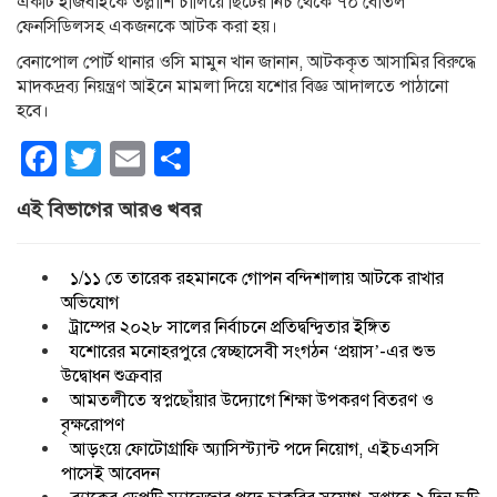
একটি ইজিবাইকে তল্লাশি চালিয়ে ছিটের নিচ থেকে ৭০ বোতল
ফেনসিডিলসহ একজনকে আটক করা হয়।
বেনাপোল পোর্ট থানার ওসি মামুন খান জানান, আটককৃত আসামির বিরুদ্ধে
মাদকদ্রব্য নিয়ন্ত্রণ আইনে মামলা দিয়ে যশোর বিজ্ঞ আদালতে পাঠানো
হবে।
Facebook
Twitter
Email
Share
এই বিভাগের আরও খবর
১/১১ তে তারেক রহমানকে গোপন বন্দিশালায় আটকে রাখার
অভিযোগ
ট্রাম্পের ২০২৮ সালের নির্বাচনে প্রতিদ্বন্দ্বিতার ইঙ্গিত
যশোরের মনোহরপুরে স্বেচ্ছাসেবী সংগঠন ‘প্রয়াস’-এর শুভ
উদ্বোধন শুক্রবার
আমতলীতে স্বপ্নছোঁয়ার উদ্যোগে শিক্ষা উপকরণ বিতরণ ও
বৃক্ষরোপণ
আড়ংয়ে ফোটোগ্রাফি অ্যাসিস্ট্যান্ট পদে নিয়োগ, এইচএসসি
পাসেই আবেদন