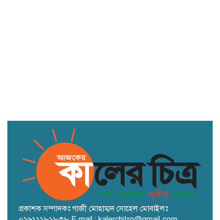
গণঅভ্যুত্থানের চেতনার সঙ্গে শফিকুর
রহমানের বেইমানির অভিযোগ রাশেদ খানের
দেশকে অস্থির করার চেষ্টা করছে একটি মহল:
মির্জা ফখরুল
প্রকাশক সম্পাদকঃ গাজী মোহাম্মদ সোহেল মোবাইলঃ
০১৬১১১৮১৮৩৮ E mail : kalerchitro@gmail.com