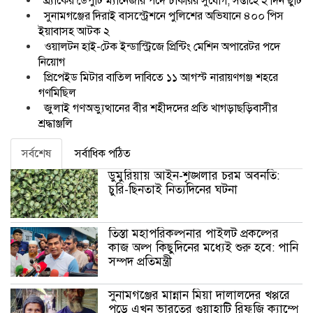
ব্র্যাকের ডেপুটি ম্যানেজার পদে চাকরির সুযোগ, সপ্তাহে ২ দিন ছুটি
সুনামগঞ্জের দিরাই বাসস্ট্রেশনে পুলিশের অভিযানে ৪০০ পিস
ইয়াবাসহ আটক ২
ওয়ালটন হাই-টেক ইন্ডাস্ট্রিজে প্রিন্টিং মেশিন অপারেটর পদে
নিয়োগ
প্রিপেইড মিটার বাতিল দাবিতে ১১ আগস্ট নারায়ণগঞ্জ শহরে
গণমিছিল
জুলাই গণঅভ্যুত্থানের বীর শহীদদের প্রতি খাগড়াছড়িবাসীর
শ্রদ্ধাঞ্জলি
সর্বশেষ
সর্বাধিক পঠিত
ডুমুরিয়ায় আইন-শৃঙ্খলার চরম অবনতি:
চুরি-ছিনতাই নিত্যদিনের ঘটনা
তিস্তা মহাপরিকল্পনার পাইলট প্রকল্পের
কাজ অল্প কিছুদিনের মধ্যেই শুরু হবে: পানি
সম্পদ প্রতিমন্ত্রী
সুনামগঞ্জের মান্নান মিয়া দালালদের খপ্পরে
পড়ে এখন ভারতের গুয়াহাটি রিফুজি ক্যাম্পে