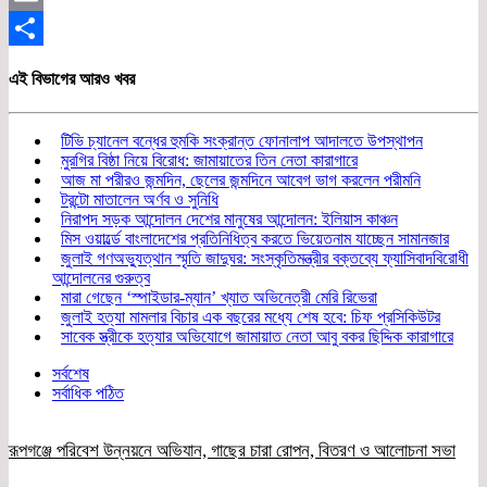
Email
Share
এই বিভাগের আরও খবর
টিভি চ্যানেল বন্ধের হুমকি সংক্রান্ত ফোনালাপ আদালতে উপস্থাপন
মুরগির বিষ্ঠা নিয়ে বিরোধ: জামায়াতের তিন নেতা কারাগারে
আজ মা পরীরও জন্মদিন, ছেলের জন্মদিনে আবেগ ভাগ করলেন পরীমনি
টরন্টো মাতালেন অর্ণব ও সুনিধি
নিরাপদ সড়ক আন্দোলন দেশের মানুষের আন্দোলন: ইলিয়াস কাঞ্চন
মিস ওয়ার্ল্ডে বাংলাদেশের প্রতিনিধিত্ব করতে ভিয়েতনাম যাচ্ছেন সামানজার
জুলাই গণঅভ্যুত্থান স্মৃতি জাদুঘর: সংস্কৃতিমন্ত্রীর বক্তব্যে ফ্যাসিবাদবিরোধী
আন্দোলনের গুরুত্ব
মারা গেছেন ‘স্পাইডার-ম্যান’ খ্যাত অভিনেত্রী মেরি রিভেরা
জুলাই হত্যা মামলার বিচার এক বছরের মধ্যে শেষ হবে: চিফ প্রসিকিউটর
সাবেক স্ত্রীকে হত্যার অভিযোগে জামায়াত নেতা আবু বকর ছিদ্দিক কারাগারে
সর্বশেষ
সর্বাধিক পঠিত
রূপগঞ্জে পরিবেশ উন্নয়নে অভিযান, গাছের চারা রোপন, বিতরণ ও আলোচনা সভা