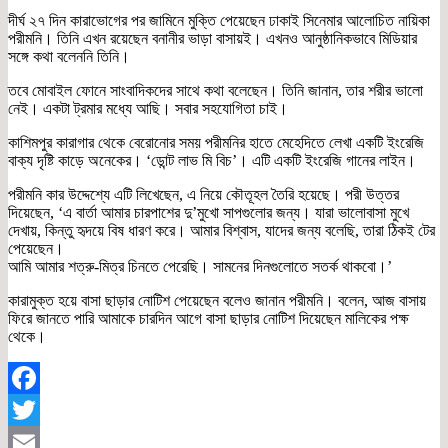
দীর্ঘ ২৭ দিন কারাভোগের পর জামিনে মুক্তি পেয়েছেন ঢাকাই সিনেমার আলোচিত নায়িকা
পরীমনি। তিনি এখন রয়েছেন বনানীর ভাড়া বাসায়ই। এখনও আনুষ্ঠানিকভাবে মিডিয়ার
সঙ্গে কথা বলেননি তিনি।
তবে মোবাইল ফোনে সাংবাদিকদের সাথে কথা বলেছেন। তিনি জানান, তার শরীর ভালো
নেই। একটা ট্রমার মধ্যে আছি। সবার সহযোগিতা চাই।
কাশিমপুর কারাগার থেকে বেরোনোর সময় পরীমনির হাতে মেহেদিতে লেখা একটি ইংরেজি
বাক্য দৃষ্টি কাড়ে অনেকের। ‘ডোন্ট লাভ মি বিচ’। এটি একটি ইংরেজি গানের লাইন।
পরীমনি কার উদ্দেশ্যে এটি লিখেছেন, এ নিয়ে কৌতূহল তৈরি হয়েছে। পরী উত্তর
দিয়েছেন, ‘এ বার্তা আমার চারপাশের দু’মুখো সাপগুলোর জন্য। যারা ভালোবাসা মুখে
দেখায়, কিন্তু হৃদয়ে বিষ ধারণ করে। আমার বিশ্বাস, যাদের জন্য বলেছি, তারা ঠিকই টের
পেয়েছেন।
আমি আমার শত্রু-মিত্র চিনতে পেরেছি। সামনের দিনগুলোতে সতর্ক থাকবো।’
কারামুক্ত হয়ে বাসা ছাড়ার নোটিশ পেয়েছেন বলেও জানান পরীমনি। বলেন, আজ বাসায়
ফিরে জানতে পারি আমাকে চারদিন আগে বাসা ছাড়ার নোটিশ দিয়েছেন মালিকের পক্ষ
থেকে।
Facebook
Twitter