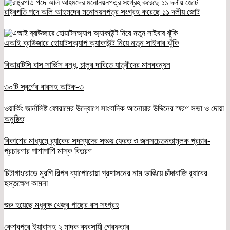
রাষ্ট্রপতি পদে অলি আহমদের মনোনয়নপত্র সংগ্রহ করেছে ১১ দলীয় জোট
এআই ব্রাউজারে হোয়াটসঅ্যাপ অ্যাকাউন্ট নিয়ে নতুন সাইবার ঝুঁকি
বিআরটিসি বাস সার্ভিস বন্ধ, চালুর দাবিতে যাত্রীদের মানববন্ধন
৩০টি স্বর্ণের বারসহ আটক-৩
ওয়ার্কিং জার্নালিষ্ট ফোরামের উদ্যোগে সাংবাদিক আনোয়ার উদ্দিনের স্মরণ সভা ও দোয়া
অনুষ্ঠিত
বিকাশের মাধ্যমে ব্র্যাকের সদস্যদের সঞ্চয় ফেরত ও জনসচেতনতামূলক প্রচার-
প্রচারণার পাশাপাশি মাস্ক বিতরণ
চিটাগাংরোডে মুরগি রিপন ব্যাপোরোয়া প্রশাসনের নাম ভাঙিয়ে চাঁদাবাজি র‌্যাবের
হস্তক্ষেপ কামনা
শুরু হয়েছে মধুবৃক্ষ খেজুর গাছের রস সংগ্রহ
কেশবপুরে ইয়াবাসহ ২ মাদক ব্যবসায়ী গ্রেফতার