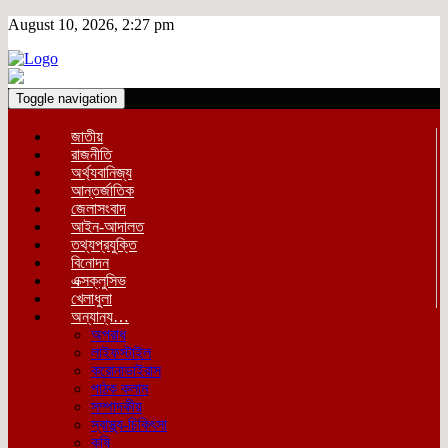
August 10, 2026, 2:27 pm
Toggle navigation
জাতীয়
রাজনীতি
অর্থ্যবানিজ্য
আন্তর্জাতিক
জেলাসংবাদ
আইন-আদালত
তথ্যপ্রযুক্তি
বিনোদন
এক্সক্লুসিভ
খেলাধুলা
অন্যান্য…
অপরাধ
লাইফস্টাইল
করোনাভাইরাস
পাঠক কলাম
সম্পাদকীয়
স্বাস্থ্য-চিকিৎসা
কৃষি