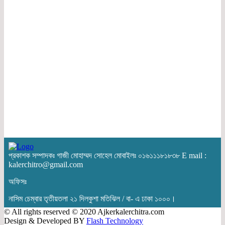
প্রকাশক সম্পাদকঃ গাজী মোহাম্মদ সোহেল মোবাইলঃ ০১৬১১১৮১৮৩৮ E mail :
kalerchitro@gmail.com
অফিসঃ
নাসিম চেম্বার তৃতীয়তলা ২১ দিলকুশা মতিঝিল / বা- এ ঢাকা ১০০০।
© All rights reserved © 2020 Ajkerkalerchitra.com
Design & Developed BY
Flash Technology