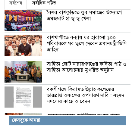
সর্বশেষ
সর্বাধিক পঠিত
বৈলর বাঁশকুড়িতে যুব সমাজের উদ্যোগে
জমজমাট হা-ডু-ডু খেলা
বাঁশখালীতে বন্যায় ঘর হারানো ১০০
পরিবারকে ঘর তুলে দেবেন প্রধানমন্ত্রী:ডিসি
জাহিদ
সাহিত্য জোট নারায়ণগঞ্জের কবিতা পাঠ ও
সাহিত্য আলোচনায় মুখরিত অনুষ্ঠান
বকশীগঞ্জে কিয়ামত উল্লাহ কলেজের
ভারপ্রাপ্ত অধ্যক্ষের অপসারণ দাবি : সংসদ
সদস্যের কাছে আবেদন
দোয়ারাবাজারে ভূমিহীনের দখলে থাকা
ফেসবুকে আমরা
সরকারি জায়গা স্ট্যাম্পের মাধ্যমে
জোরপূর্বক দখলের অভিযোগ