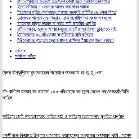
সৌদি আরবের উদ্দেশে তুরস্কের প্রেসিডেন্ট এরদোয়ানের সফর
ইন্দোনেশিয়ায় ১৭ জনকে আহত করা বানর আটক
ইয়েমেনে হুতির ক্ষেপণাস্ত্র হামলায় সরকারি বাহিনীর ৫৮ সেনা নিহত
মোজতবা খামেনি মৃত্যুশয্যায়, দাবি বিরোধীপন্থি সংবাদমাধ্যমের
ফারাক্কা চুক্তি নবায়ন না করার দাবি ভারতীয় এমপির
সৌদি আরব, তুরস্ক ও পাকিস্তানের যৌথ প্রতিরক্ষা চুক্তিতে সই
ইউক্রেনের ৬০৫টি ড্রোন ভূপাতিতের দাবি রাশিয়ার
ইউক্রেনের বৃহত্তম ড্রোন হামলা রাশিয়ার ইয়ারোস্লাভল অঞ্চলে
সর্বশেষ
সর্বাধিক পঠিত
বৈলর বাঁশকুড়িতে যুব সমাজের উদ্যোগে জমজমাট হা-ডু-ডু খেলা
বাঁশখালীতে বন্যায় ঘর হারানো ১০০ পরিবারকে ঘর তুলে দেবেন প্রধানমন্ত্রী:ডিসি
জাহিদ
সাহিত্য জোট নারায়ণগঞ্জের কবিতা পাঠ ও সাহিত্য আলোচনায় মুখরিত অনুষ্ঠান
বকশীগঞ্জে কিয়ামত উল্লাহ কলেজের ভারপ্রাপ্ত অধ্যক্ষের অপসারণ দাবি : সংসদ