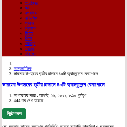
গণমাধ্যম
ধর্ম
নগরজিবন
নারি-শিশু
প্রবাস
প্রশাসন
ফিচার
শিক্ষা
সাহিত্য
স্বাস্থ্য
সারাদেশ
আন্তর্জাতিক
ভারতের উপহারের তৃতীয় চালানে ৪০টি অ্যাম্বুলেন্স বেনাপোলে
ভারতের উপহারের তৃতীয় চালানে ৪০টি অ্যাম্বুলেন্স বেনাপোলে
আপডেটের সময় : আগস্ট, ২৬, ২০২১, ৮:১০ পূর্বাহ্ণ
444 বার দেখা হয়েছে
প্রিন্ট করুন
মো. মুক্তার হোসেন,বেনাপোল প্রতিনিধি: করোনা মহামারি মোকাবিলা ও জনস্বাস্থ্য