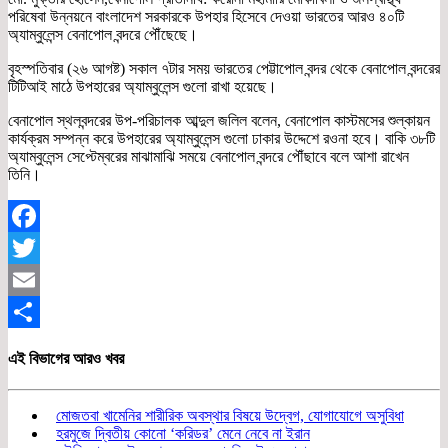
পরিষেবা উন্নয়নে বাংলাদেশ সরকারকে উপহার হিসেবে দেওয়া ভারতের আরও ৪০টি
অ্যাম্বুলেন্স বেনাপোল বন্দরে পৌঁছেছে।
বৃহস্পতিবার (২৬ আগষ্ট) সকাল ৭টার সময় ভারতের পেট্টাপোল বন্দর থেকে বেনাপোল বন্দরের
টিটিআই মাঠে উপহারের অ্যাম্বুলেন্স গুলো রাখা হয়েছে।
বেনাপোল স্থলবন্দরের উপ-পরিচালক আব্দুল জলিল বলেন, বেনাপোল কাস্টমসের শুল্কায়ন
কার্যক্রম সম্পন্ন করে উপহারের অ্যাম্বুলেন্স গুলো ঢাকার উদ্দেশে রওনা হবে। বাকি ৩৮টি
অ্যাম্বুলেন্স সেপ্টেম্বরের মাঝামাঝি সময়ে বেনাপোল বন্দরে পৌঁছাবে বলে আশা রাখেন
তিনি।
Facebook
Twitter
Email
Share
এই বিভাগের আরও খবর
মোজতবা খামেনির শারীরিক অবস্থার বিষয়ে উদ্বেগ, যোগাযোগে অসুবিধা
হরমুজে দ্বিতীয় কোনো ‘করিডর’ মেনে নেবে না ইরান