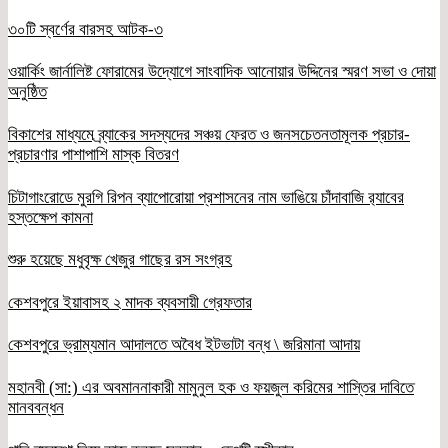
৩০টি স্বর্ণের বারসহ আটক-৩
ওয়ার্কিং জার্নালিষ্ট ফোরামের উদ্যোগে সাংবাদিক আনোয়ার উদ্দিনের স্মরণ সভা ও দোয়া
অনুষ্ঠিত
বিকাশের মাধ্যমে ব্র্যাকের সদস্যদের সঞ্চয় ফেরত ও জনসচেতনতামূলক প্রচার-
প্রচারণার পাশাপাশি মাস্ক বিতরণ
চিটাগাংরোডে মুরগি রিপন ব্যাপোরোয়া প্রশাসনের নাম ভাঙিয়ে চাঁদাবাজি র‌্যাবের
হস্তক্ষেপ কামনা
শুরু হয়েছে মধুবৃক্ষ খেজুর গাছের রস সংগ্রহ
কেশবপুরে ইয়াবাসহ ২ মাদক ব্যবসায়ী গ্রেফতার
কেশবপুরে ভ্রাম্যমান আদালতে অবৈধ ইটভাটা বন্ধ \ জরিমানা আদায়
মহানবী (সা:) এর অবমাননাকারী মামুনুল হক ও ফয়জুল করিমের শাস্তির দাবিতে
মানববন্ধন