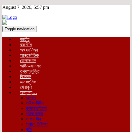
August 7, 2026, 5:57 pm
Toggle navigation
জাতীয়
রাজনীতি
অর্থ্যবানিজ্য
আন্তর্জাতিক
জেলাসংবাদ
আইন-আদালত
তথ্যপ্রযুক্তি
বিনোদন
এক্সক্লুসিভ
খেলাধুলা
অন্যান্য…
অপরাধ
লাইফস্টাইল
করোনাভাইরাস
পাঠক কলাম
সম্পাদকীয়
স্বাস্থ্য-চিকিৎসা
কৃষি