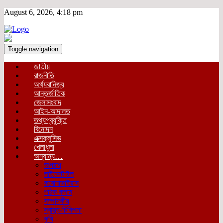
August 6, 2026, 4:18 pm
Toggle navigation
জাতীয়
রাজনীতি
অর্থ্যবানিজ্য
আন্তর্জাতিক
জেলাসংবাদ
আইন-আদালত
তথ্যপ্রযুক্তি
বিনোদন
এক্সক্লুসিভ
খেলাধুলা
অন্যান্য…
অপরাধ
লাইফস্টাইল
করোনাভাইরাস
পাঠক কলাম
সম্পাদকীয়
স্বাস্থ্য-চিকিৎসা
কৃষি