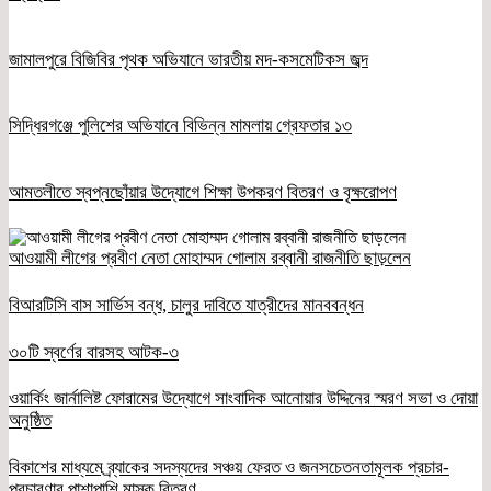
জামালপুরে বিজিবির পৃথক অভিযানে ভারতীয় মদ-কসমেটিকস জব্দ
সিদ্ধিরগঞ্জে পুলিশের অভিযানে বিভিন্ন মামলায় গ্রেফতার ১৩
আমতলীতে স্বপ্নছোঁয়ার উদ্যোগে শিক্ষা উপকরণ বিতরণ ও বৃক্ষরোপণ
আওয়ামী লীগের প্রবীণ নেতা মোহাম্মদ গোলাম রব্বানী রাজনীতি ছাড়লেন
বিআরটিসি বাস সার্ভিস বন্ধ, চালুর দাবিতে যাত্রীদের মানববন্ধন
৩০টি স্বর্ণের বারসহ আটক-৩
ওয়ার্কিং জার্নালিষ্ট ফোরামের উদ্যোগে সাংবাদিক আনোয়ার উদ্দিনের স্মরণ সভা ও দোয়া
অনুষ্ঠিত
বিকাশের মাধ্যমে ব্র্যাকের সদস্যদের সঞ্চয় ফেরত ও জনসচেতনতামূলক প্রচার-
প্রচারণার পাশাপাশি মাস্ক বিতরণ