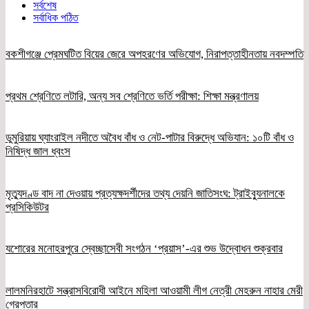
সর্বশেষ
সর্বাধিক পঠিত
বকশীগঞ্জে প্রেমঘটিত বিয়ের জেরে অপহরণের অভিযোগ, নিরাপত্তাহীনতায় নবদম্পতি
প্রথম শ্রেণিতে লটারি, অন্য সব শ্রেণিতে ভর্তি পরীক্ষা: শিক্ষা মন্ত্রণালয়
ডুমুরিয়ায় ঘ্যাংরাইল নদীতে অবৈধ বাঁধ ও নেট-পাটার বিরুদ্ধে অভিযান: ১০টি বাঁধ ও
নিষিদ্ধ জাল ধ্বংস
মৃত্যুদণ্ড বাদ না দেওয়ায় প্রত্যক্ষদর্শীদের তথ্য দেয়নি জাতিসংঘ: ট্রাইব্যুনালকে
প্রসিকিউটর
যশোরের মনোহরপুরে স্বেচ্ছাসেবী সংগঠন ‘প্রয়াস’-এর শুভ উদ্বোধন শুক্রবার
লালমনিরহাটে সন্ত্রাসবিরোধী আইনে মহিলা আওয়ামী লীগ নেত্রী মেহরুন নাহার মেরী
গ্রেপ্তার