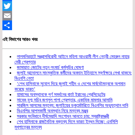
Facebook
Twitter
Email
Share
এই বিভাগের আরও খবর
লালমনিরহাটে সন্ত্রাসবিরোধী আইনে মহিলা আওয়ামী লীগ নেত্রী মেহরুন নাহার
মেরী গ্রেপ্তার
জামায়াত জোটের নতুন লংমার্চ কর্মসূচির ঘোষণা
জুলাই আন্দোলনে সাংস্কৃতিক কর্মীদের অবদান ইতিহাসে স্বর্ণাক্ষরে লেখা থাকবে:
বিএনপি নেতা
‘শেখ হাসিনাকে সুযোগ দিয়ে জুলাই শহীদ ও দেশের সার্বভৌমত্বকে অপমান
করেছে ভারত’
হামাসের অবস্থানকে পূর্ণ সমর্থনের বার্তা ইরানের প্রেসিডেন্টের
সাবেক যুগ্ম সচিব জগলুল পাশা গ্রেপ্তার, একাধিক মামলার আসামি
সারজিস আলমের মন্তব্য: জুলাইয়ের ডকুমেন্টারিতে বিএনপির অভ্যুত্থান দাবি
বিএনপির আপসকামী অবস্থান নিয়ে মন্তব্য মঞ্জুর
সরকার সংবিধানে দীর্ঘমেয়াদি সংশোধন আনতে চায়: স্বরাষ্ট্রমন্ত্রী
শেখ হাসিনাকে রাজনৈতিক বক্তব্য দিলে ভারত ইন্ধন দিচ্ছে: এনসিপি
মুখপাত্রের মন্তব্য