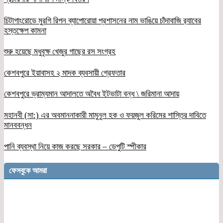
চিটাগাংরোডে মুরগি রিপন ব্যাপোরোয়া প্রশাসনের নাম ভাঙিয়ে চাঁদাবাজি র‌্যাবের
হস্তক্ষেপ কামনা
শুরু হয়েছে মধুবৃক্ষ খেজুর গাছের রস সংগ্রহ
কেশবপুরে ইয়াবাসহ ২ মাদক ব্যবসায়ী গ্রেফতার
কেশবপুরে ভ্রাম্যমান আদালতে অবৈধ ইটভাটা বন্ধ \ জরিমানা আদায়
মহানবী (সা:) এর অবমাননাকারী মামুনুল হক ও ফয়জুল করিমের শাস্তির দাবিতে
মানববন্ধন
পানি ব্যবস্থা নিয়ে কাজ করছে সরকার – ডেপুটি স্পীকার
ফেসবুকে আমরা