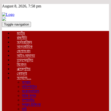
August 8, 2026, 7:58 pm
Toggle navigation
জাতীয়
রাজনীতি
অর্থ্যবানিজ্য
আন্তর্জাতিক
জেলাসংবাদ
আইন-আদালত
তথ্যপ্রযুক্তি
বিনোদন
এক্সক্লুসিভ
খেলাধুলা
অন্যান্য…
অপরাধ
লাইফস্টাইল
করোনাভাইরাস
পাঠক কলাম
সম্পাদকীয়
স্বাস্থ্য-চিকিৎসা
কৃষি