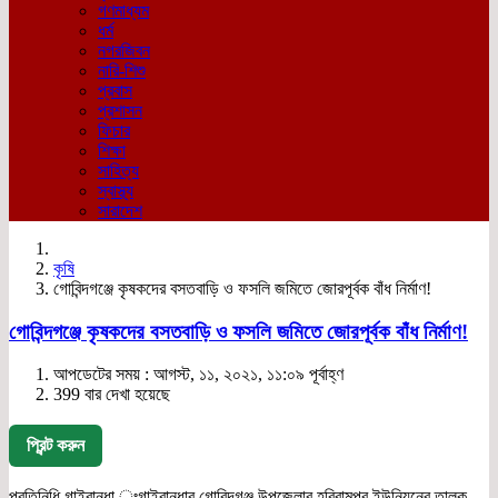
গণমাধ্যম
ধর্ম
নগরজিবন
নারি-শিশু
প্রবাস
প্রশাসন
ফিচার
শিক্ষা
সাহিত্য
স্বাস্থ্য
সারাদেশ
কৃষি
গোবিন্দগঞ্জে কৃষকদের বসতবাড়ি ও ফসলি জমিতে জোরপূর্বক বাঁধ নির্মাণ!
গোবিন্দগঞ্জে কৃষকদের বসতবাড়ি ও ফসলি জমিতে জোরপূর্বক বাঁধ নির্মাণ!
আপডেটের সময় : আগস্ট, ১১, ২০২১, ১১:০৯ পূর্বাহ্ণ
399 বার দেখা হয়েছে
প্রিন্ট করুন
প্রতিনিধি,গাইবান্ধা ঃগাইবান্ধার গোবিন্দগঞ্জ উপজেলার হরিরামপুর ইউনিয়নের তালুক