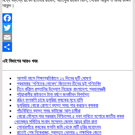
মধ্যে বক্তব্য রাখেন ছাইদার রহমান, আতিকুর রহমান বিটল, সৌরভ আকন্দ ও মনির উদ্দিন
আকন্দ।
Facebook
Twitter
Email
Share
এই বিভাগের আরও খবর
আগস্ট মাসে শিক্ষাপ্রতিষ্ঠানে ১২ দিনের ছুটি ঘোষণা
প্রথমবার ‘গণিতের নোবেল’ জিতলেন চীনের দুই গণিতবিদ
চীনে কাঁঠাল রপ্তানির উদ্যোগ নিয়েছে বাংলাদেশ: প্রধানমন্ত্রী
পটুয়াখালীর বাউফলে টানা বর্ষণে জনজীবন বিপর্যস্ত
রঙিন ফুলকপি চাষে ডুমুরিয়া কৃষকের মুখে হাসি
ডুমুরিয়ায় বোরো রোপণে ব্যস্ত সময় পার করছেন কৃষকরা
পাঁচবিবিতে ব্যস্ত সময় কাটাচ্ছে আলু চাষীরা
বোরো মৌসুমে সার সরবরাহ নিশ্চিতসহ ৫ দফা দাবিতে যশোরে জাতীয় কৃষক
খেতমজুর সমিতির সংবাদ সম্মেলন জেমস আব্দুর রহিম রানা
সোনারগাঁয়ে কৃষকের ফসলি জমি থেকে মাটি চুরির মহোৎসব
রাতেই শেষ নিষেধাজ্ঞা, প্রস্তুত ভোলার ২ লক্ষাধিক জেলে