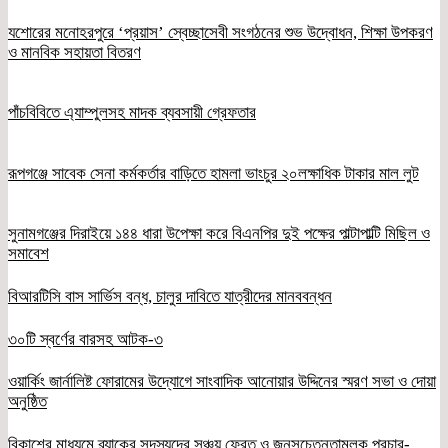
যশোরের মনোহরপুরে ‘প্রয়াস’ স্বেচ্ছাসেবী সংগঠনের শুভ উদ্বোধন, শিক্ষা উপকরণ
ও মানবিক সহায়তা বিতরণ
পাঁচবিবিতে এ্যাম্পুলসহ মাদক ব্যবসায়ী গ্রেফতার
রূপগঞ্জে সাবেক সেনা কর্মকর্তার বাড়িতে হামলা ভাংচুর ২০লক্ষাধিক টাকার মাল লুট
সুনামগঞ্জের দিরাইয়ে ১৪৪ ধারা উপেক্ষা করে বিএনপির দুই পক্ষের পাল্টাপাল্টি মিছিল ও
সমাবেশ
বিআরটিসি বাস সার্ভিস বন্ধ, চালুর দাবিতে যাত্রীদের মানববন্ধন
৩০টি স্বর্ণের বারসহ আটক-৩
ওয়ার্কিং জার্নালিষ্ট ফোরামের উদ্যোগে সাংবাদিক আনোয়ার উদ্দিনের স্মরণ সভা ও দোয়া
অনুষ্ঠিত
বিকাশের মাধ্যমে ব্র্যাকের সদস্যদের সঞ্চয় ফেরত ও জনসচেতনতামূলক প্রচার-