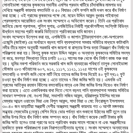
সোনাইডাঙ্গা গ্রামের কৃষকদের স্থানীয় এমপির প্রভাব খাটিয়ে চাঁদাবাজির মামলার ভয়
দেখিয়ে সন্ত্রাসী কায়দায় বসতভিটা ও ৫০ বিঘারও বেশি ফসলি জমি দখল করে বাঁধ নির্মাণ
করা হচ্ছে। ওই গ্রামের কৃষকদের পক্ষে মো. ময়েন উদ্দিন আকন্দ বুধবার গাইবান্ধা
প্রেসক্লাবে আয়োজিত এক সংবাদ সম্মেলনে এ অভিযোগ করেন। তিনি এর প্রতিবাদ
জানিয়ে জেলা প্রশাসক, পুলিশ সুপার, এলজিইডির নির্বাহী প্রকৌশলীসহ সংশ্লিষ্ট বিভিন্ন
ঊর্ধ্বতন মহলের প্রতি জরুরি ভিত্তিতে প্রতিকারের দাবি জানান।
সংবাদ সম্মেলনে উল্লেখ করা হয়, এলজিইডি ও জাপান ইন্টারন্যাশনাল কো-অপারেশন
এজেন্সি (জাইকা) এর অর্থায়নে বড়দহ পানি ব্যবস্থাপনা সমবায় সমিতির মাধ্যমে কাটাখালি
নদীর তীরে ম্যাপ অনুযায়ী সরকারি খাস জায়গা বা রাস্তার উপর বন্যা নিয়ন্ত্রণ বাঁধ নির্মাণের
পরিকল্পনা করা হয়। কিন্তু কৃষক ময়েন উদ্দিন আকন্দ ও অন্যান্য কৃষকদের সমিতির সদস্য
না করে, মনগড়া সিদ্ধান্ত নিয়ে চলতি ২০২১ সালের শুরু থেকে বাঁধ নির্মাণ কাজ শুরু করা
হয়। ভূমির নকশা পরিবর্তন করে সরকারি খাস জমি ব্যবহারের পবিবর্তে তালুক সোনাইডাঙ্গা
মৌজার ২৮৩ খতিয়ানের ৬০৭, ৬১২, ১১১৭, ১১২১, ১১২৫ দাগের ওই কৃষকদের
বসতবাড়ি ও ফসলি জমি থেকে মাটি নিয়ে তাদের জমির উপর দিয়েই ৪০ ফুট দ্ধ১২ ফুট
চওড়া মুখ বাঁধ নির্মাণ করা হচ্ছে। এতে তাদের ৭ বিঘা জমির ক্ষতি হয়। এমনকি ওই
গ্রামের আতিকুর রহমান বিটলের বসতবাড়ির মাত্র এক বিঘা জমির উপর দিয়েও বাধ নির্মাণ
করা হয়েছে। এতে একাধিকবার বাধা দিতে গেলে বড়দহ পানি ব্যবস্থাপনা সমবায় সমিতির
সাধারণ সম্পাদক মো. নওশা মিয়া, সভাপতি সজিব আকন্দ, হরিরামপুর ইউপির সাবেক
মেম্বার আব্দুল ওয়াহেদ মিয়া এবং বিপুল আকন্দ, সাদা মিয়া ও মো: ফিরোজুল ইসলামসহ
৩০-৪০ জন ভাড়াটিয়া সন্ত্রাসী দেশীয় অস্ত্রসহ সন্ত্রাসী কায়দায় গত ৩ আগষ্ট মঙ্গলবার
সন্ধ্যায় স্কেভেটর (ভেকু) মেশিন দিয়ে ভোর পর্যন্ত ধান শুকানো উঠানের মাটি তুলে তার
জমির উপর দিয়ে বাঁধ নির্মাণ কাজ সম্পন্ন করে। বাঁধ নির্মাণে কয়েক কোটি টাকার কৃষি
জমির ক্ষতি হলেও তারা প্রাণের ভয়ে প্রতিবাদ করার সাহস পাচ্ছেন না এবং সন্ত্রাসীদের
হুমকিতে কৃষক পরিবারগুলো চরম নিরাপত্তাহীনতায় ভুগছে। সংবাদ সম্মেলনে অন্যান্যের