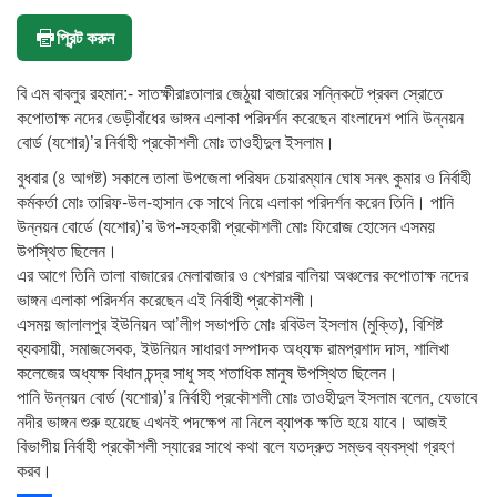
প্রিন্ট করুন
বি এম বাবলুর রহমান:- সাতক্ষীরাঃতালার জেঠুয়া বাজারের সন্নিকটে প্রবল স্রোতে
কপোতাক্ষ নদের ভেড়ীবাঁধের ভাঙ্গন এলাকা পরিদর্শন করেছেন বাংলাদেশ পানি উন্নয়ন
বোর্ড (যশোর)’র নির্বাহী প্রকৌশলী মোঃ তাওহীদুল ইসলাম।
বুধবার (৪ আগষ্ট) সকালে তালা উপজেলা পরিষদ চেয়ারম্যান ঘোষ সনৎ কুমার ও নির্বাহী
কর্মকর্তা মোঃ তারিফ-উল-হাসান কে সাথে নিয়ে এলাকা পরিদর্শন করেন তিনি। পানি
উন্নয়ন বোর্ডে (যশোর)’র উপ-সহকারী প্রকৌশলী মোঃ ফিরোজ হোসেন এসময়
উপস্থিত ছিলেন।
এর আগে তিনি তালা বাজারের মেলাবাজার ও খেশরার বালিয়া অঞ্চলের কপোতাক্ষ নদের
ভাঙ্গন এলাকা পরিদর্শন করেছেন এই নির্বাহী প্রকৌশলী।
এসময় জালালপুর ইউনিয়ন আ’লীগ সভাপতি মোঃ রবিউল ইসলাম (মুক্তি), বিশিষ্ট
ব্যবসায়ী, সমাজসেবক, ইউনিয়ন সাধারণ সম্পাদক অধ্যক্ষ রামপ্রশাদ দাস, শালিখা
কলেজের অধ্যক্ষ বিধান চন্দ্র সাধু সহ শতাধিক মানুষ উপস্থিত ছিলেন।
পানি উন্নয়ন বোর্ড (যশোর)’র নির্বাহী প্রকৌশলী মোঃ তাওহীদুল ইসলাম বলেন, যেভাবে
নদীর ভাঙ্গন শুরু হয়েছে এখনই পদক্ষেপ না নিলে ব্যাপক ক্ষতি হয়ে যাবে। আজই
বিভাগীয় নির্বাহী প্রকৌশলী স্যারের সাথে কথা বলে যতদ্রুত সম্ভব ব্যবস্থা গ্রহণ
করব।