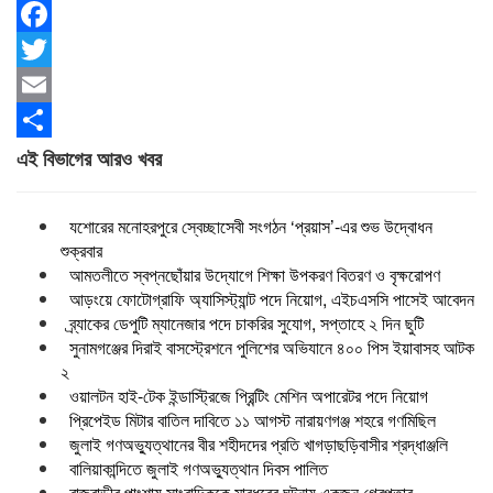
Facebook
Twitter
Email
Share
এই বিভাগের আরও খবর
যশোরের মনোহরপুরে স্বেচ্ছাসেবী সংগঠন ‘প্রয়াস’-এর শুভ উদ্বোধন
শুক্রবার
আমতলীতে স্বপ্নছোঁয়ার উদ্যোগে শিক্ষা উপকরণ বিতরণ ও বৃক্ষরোপণ
আড়ংয়ে ফোটোগ্রাফি অ্যাসিস্ট্যান্ট পদে নিয়োগ, এইচএসসি পাসেই আবেদন
ব্র্যাকের ডেপুটি ম্যানেজার পদে চাকরির সুযোগ, সপ্তাহে ২ দিন ছুটি
সুনামগঞ্জের দিরাই বাসস্ট্রেশনে পুলিশের অভিযানে ৪০০ পিস ইয়াবাসহ আটক
২
ওয়ালটন হাই-টেক ইন্ডাস্ট্রিজে প্রিন্টিং মেশিন অপারেটর পদে নিয়োগ
প্রিপেইড মিটার বাতিল দাবিতে ১১ আগস্ট নারায়ণগঞ্জ শহরে গণমিছিল
জুলাই গণঅভ্যুত্থানের বীর শহীদদের প্রতি খাগড়াছড়িবাসীর শ্রদ্ধাঞ্জলি
বালিয়াকান্দিতে জুলাই গণঅভ্যুত্থান দিবস পালিত
রাজবাড়ীর পাংশায় সাংবাদিককে মারধরের ঘটনায় একজন গ্রেপ্তার