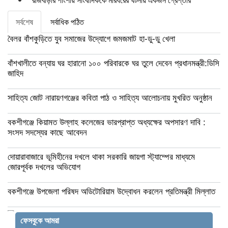
সর্বশেষ
সর্বাধিক পঠিত
বৈলর বাঁশকুড়িতে যুব সমাজের উদ্যোগে জমজমাট হা-ডু-ডু খেলা
বাঁশখালীতে বন্যায় ঘর হারানো ১০০ পরিবারকে ঘর তুলে দেবেন প্রধানমন্ত্রী:ডিসি
জাহিদ
সাহিত্য জোট নারায়ণগঞ্জের কবিতা পাঠ ও সাহিত্য আলোচনায় মুখরিত অনুষ্ঠান
বকশীগঞ্জে কিয়ামত উল্লাহ কলেজের ভারপ্রাপ্ত অধ্যক্ষের অপসারণ দাবি :
সংসদ সদস্যের কাছে আবেদন
দোয়ারাবাজারে ভূমিহীনের দখলে থাকা সরকারি জায়গা স্ট্যাম্পের মাধ্যমে
জোরপূর্বক দখলের অভিযোগ
বকশীগঞ্জে উপজেলা পরিষদ অডিটোরিয়াম উদ্বোধন করলেন প্রতিমন্ত্রী মিল্লাত
মতলব উত্তর উপজেলায় ট্রান্সফরমার চুরির ঘটনায়
ফেসবুকে আমরা
বিদ্যুৎবিহীন অর্ধশতাধিক পরিবার