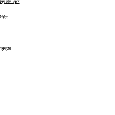
িদ্ধ জাল ধ্বংস
িকিউটর
্রেপ্তার