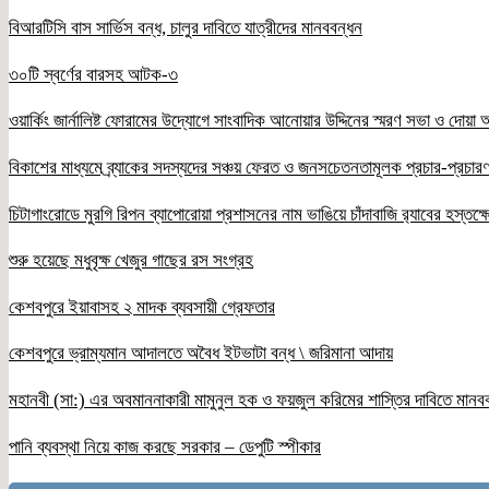
বিআরটিসি বাস সার্ভিস বন্ধ, চালুর দাবিতে যাত্রীদের মানববন্ধন
৩০টি স্বর্ণের বারসহ আটক-৩
ওয়ার্কিং জার্নালিষ্ট ফোরামের উদ্যোগে সাংবাদিক আনোয়ার উদ্দিনের স্মরণ সভা ও দোয়া অন
বিকাশের মাধ্যমে ব্র্যাকের সদস্যদের সঞ্চয় ফেরত ও জনসচেতনতামূলক প্রচার-প্রচারণ
চিটাগাংরোডে মুরগি রিপন ব্যাপোরোয়া প্রশাসনের নাম ভাঙিয়ে চাঁদাবাজি র‌্যাবের হস্তক্
শুরু হয়েছে মধুবৃক্ষ খেজুর গাছের রস সংগ্রহ
কেশবপুরে ইয়াবাসহ ২ মাদক ব্যবসায়ী গ্রেফতার
কেশবপুরে ভ্রাম্যমান আদালতে অবৈধ ইটভাটা বন্ধ \ জরিমানা আদায়
মহানবী (সা:) এর অবমাননাকারী মামুনুল হক ও ফয়জুল করিমের শাস্তির দাবিতে মানব
পানি ব্যবস্থা নিয়ে কাজ করছে সরকার – ডেপুটি স্পীকার