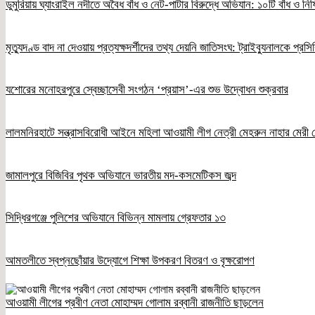
ডুমুরিয়ায় ঘ্যাংরাইল নদীতে অবৈধ বাঁধ ও নেট-পাটার বিরুদ্ধে অভিযান: ১০টি বাঁধ ও নিষ
মৃত্যুদণ্ড বাদ না দেওয়ায় প্রত্যক্ষদর্শীদের তথ্য দেয়নি জাতিসংঘ: ট্রাইব্যুনালকে প্রস
যশোরের মনোহরপুরে স্বেচ্ছাসেবী সংগঠন ‘প্রয়াস’-এর শুভ উদ্বোধন শুক্রবার
লালমনিরহাটে সন্ত্রাসবিরোধী আইনে মহিলা আওয়ামী লীগ নেত্রী মেহরুন নাহার মেরী গ
জামালপুরে বিজিবির পৃথক অভিযানে ভারতীয় মদ-কসমেটিকস জব্দ
সিদ্ধিরগঞ্জে পুলিশের অভিযানে বিভিন্ন মামলায় গ্রেফতার ১৩
আমতলীতে স্বপ্নছোঁয়ার উদ্যোগে শিক্ষা উপকরণ বিতরণ ও বৃক্ষরোপণ
আওয়ামী লীগের প্রবীণ নেতা মোহাম্মদ গোলাম রব্বানী রাজনীতি ছাড়লেন