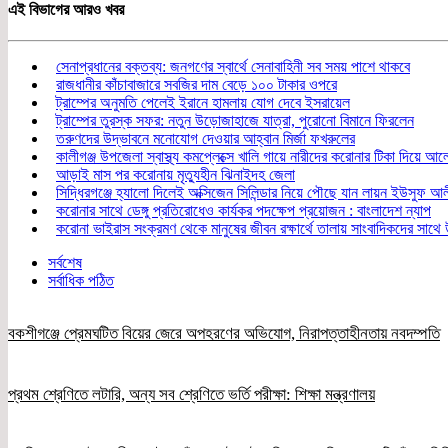
এই বিভাগের আরও খবর
সেনাপ্রধানের বক্তব্য: জনগণের স্বার্থে সেনাবাহিনী সব সময় পাশে থাকবে
রাজধানীর কাঁচাবাজারে সবজির দাম বেড়ে ১০০ টাকার ওপরে
ট্রাম্পের অনুমতি পেলেই ইরানে হামলায় যোগ দেবে ইসরায়েল
ট্রাম্পের তুরস্ক সফর: নতুন উড়োজাহাজে যাত্রা, পুরোনো বিমানে ফিরলেন
তরুণদের উদ্ভাবনে মনোযোগ দেওয়ার আহ্বান মির্জা ফখরুলের
কালীগঞ্জ উপজেলা স্বাস্থ্য কমপ্লেক্সে খালি গায়ে নারীদের করোনার টিকা দিয়ে 
আড়াই মাস পর করোনায় মৃত্যুহীন ঝিনাইদহ জেলা
সিদ্ধিরগঞ্জে হ্যালো দিলেই অক্সিজেন সিলিন্ডার নিয়ে পৌছে যান লায়ন ইউসুফ আল
করোনার সাথে ডেঙ্গু প্রতিরোধেও কার্যকর পদক্ষেপ প্রয়োজন : বাংলাদেশ ন্যাপ
করোনা ভাইরাস সংক্রমণ থেকে মানুষের জীবন রক্ষার্থে তালায় সাংবাদিকদের সাথে 
সর্বশেষ
সর্বাধিক পঠিত
বকশীগঞ্জে প্রেমঘটিত বিয়ের জেরে অপহরণের অভিযোগ, নিরাপত্তাহীনতায় নবদম্পতি
প্রথম শ্রেণিতে লটারি, অন্য সব শ্রেণিতে ভর্তি পরীক্ষা: শিক্ষা মন্ত্রণালয়