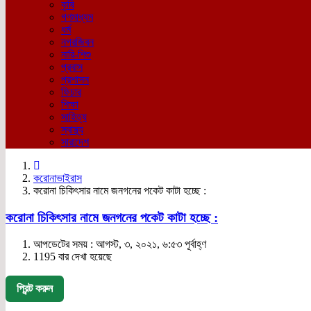
কৃষি
গণমাধ্যম
ধর্ম
নগরজিবন
নারি-শিশু
প্রবাস
প্রশাসন
ফিচার
শিক্ষা
সাহিত্য
স্বাস্থ্য
সারাদেশ
করোনাভাইরাস
করোনা চিকিৎসার নামে জনগনের পকেট কাটা হচ্ছে :
করোনা চিকিৎসার নামে জনগনের পকেট কাটা হচ্ছে :
আপডেটের সময় : আগস্ট, ৩, ২০২১, ৬:৫৩ পূর্বাহ্ণ
1195 বার দেখা হয়েছে
প্রিন্ট করুন