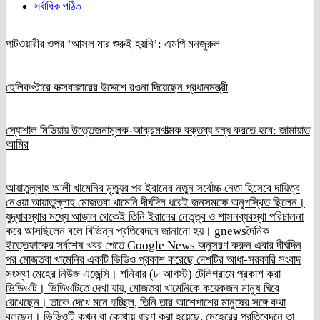
সর্বাধিক পঠিত
পাটওয়ারীর ওপর ‘আসল মার শুরুই হয়নি’: এমপি মনজুরুল
হেলিকপ্টারে কক্সবাজারের উদ্দেশে রওনা দিয়েছেন প্রধানমন্ত্রী
স্যোশাল মিডিয়ায় উত্তেজনামূলক-আক্রমণাত্মক বক্তব্য বন্ধ করতে হবে: জামায়াত
আমির
আয়াতুল্লাহ আলী খামেনির মৃত্যুর পর ইরানের নতুন সর্বোচ্চ নেতা হিসেবে দায়িত্ব
নেওয়া আয়াতুল্লাহ মোজতবা খামেনি দীর্ঘদিন ধরেই জনসমক্ষে অনুপস্থিত ছিলেন।
যুদ্ধাবস্থার মধ্যে আড়াল থেকেই তিনি ইরানের নেতৃত্ব ও শাসনব্যবস্থা পরিচালনা
করে আসছিলেন বলে বিভিন্ন প্রতিবেদনে জানানো হয়। gnewsদৈনিক
ইত্তেফাকের সর্বশেষ খবর পেতে Google News অনুসরণ করুন এবার দীর্ঘদিন
পর মোজতবা খামেনির একটি ভিডিও প্রকাশ করেছে দেশটির আধা-সরকারি সংবাদ
সংস্থা মেহের নিউজ এজেন্সি। শনিবার (৮ আগস্ট) টেলিগ্রামে প্রকাশ করা
ভিডিওটি। ভিডিওটিতে দেখা যায়, মোজতবা খামেনিকে কয়েকজন মানুষ ঘিরে
রেখেছেন। তাকে দেখে মনে হচ্ছিল, তিনি তার আশেপাশের মানুষের সঙ্গে কথা
বলছেন। ভিডিওটি কখন বা কোথায় ধারণ করা হয়েছে, মেহেরের প্রতিবেদনে তা