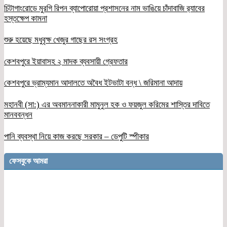
চিটাগাংরোডে মুরগি রিপন ব্যাপোরোয়া প্রশাসনের নাম ভাঙিয়ে চাঁদাবাজি র‌্যাবের
হস্তক্ষেপ কামনা
শুরু হয়েছে মধুবৃক্ষ খেজুর গাছের রস সংগ্রহ
কেশবপুরে ইয়াবাসহ ২ মাদক ব্যবসায়ী গ্রেফতার
কেশবপুরে ভ্রাম্যমান আদালতে অবৈধ ইটভাটা বন্ধ \ জরিমানা আদায়
মহানবী (সা:) এর অবমাননাকারী মামুনুল হক ও ফয়জুল করিমের শাস্তির দাবিতে
মানববন্ধন
পানি ব্যবস্থা নিয়ে কাজ করছে সরকার – ডেপুটি স্পীকার
ফেসবুকে আমরা