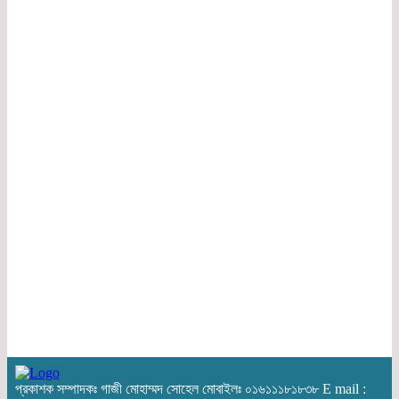
প্রকাশক সম্পাদকঃ গাজী মোহাম্মদ সোহেল মোবাইলঃ ০১৬১১১৮১৮৩৮ E mail :