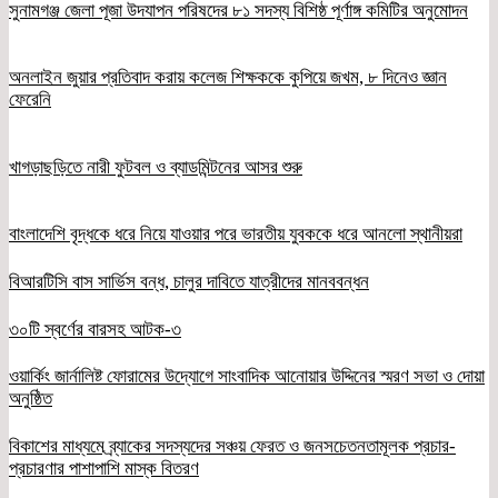
সুনামগঞ্জ জেলা পূজা উদযাপন পরিষদের ৮১ সদস্য বিশিষ্ঠ পূর্ণাঙ্গ কমিটির অনুমোদন
অনলাইন জুয়ার প্রতিবাদ করায় কলেজ শিক্ষককে কুপিয়ে জখম, ৮ দিনেও জ্ঞান
ফেরেনি
খাগড়াছড়িতে নারী ফুটবল ও ব্যাডমিন্টনের আসর শুরু
বাংলাদেশি বৃদ্ধকে ধরে নিয়ে যাওয়ার পরে ভারতীয় যুবককে ধরে আনলো স্থানীয়রা
বিআরটিসি বাস সার্ভিস বন্ধ, চালুর দাবিতে যাত্রীদের মানববন্ধন
৩০টি স্বর্ণের বারসহ আটক-৩
ওয়ার্কিং জার্নালিষ্ট ফোরামের উদ্যোগে সাংবাদিক আনোয়ার উদ্দিনের স্মরণ সভা ও দোয়া
অনুষ্ঠিত
বিকাশের মাধ্যমে ব্র্যাকের সদস্যদের সঞ্চয় ফেরত ও জনসচেতনতামূলক প্রচার-
প্রচারণার পাশাপাশি মাস্ক বিতরণ