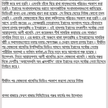
নির্দিষ্ট করে বলা হয়নি। এমনকি তাঁকে ঘিরে রাখা মানুষগুলোর পরিচয়ও প্রকাশ করা
হয়নি। ইরানের সংবাদমাধ্যমের বরাতে আন্তর্জাতিক সংবাদমাধ্যমগুলো জানিয়েছে,
ভিডিওটি কখন এবং কোথায় ধারণ করা হয়েছে, সে বিষয়ে মেহের নিউজ কোনো তথ্য
দেয়নি। এমনকি মোজতবাকে ঘিরে থাকা ব্যক্তিদের পরিচয়ও প্রকাশ করা হয়নি। এর
আগে, চলতি বছরের ২৮ ফেব্রুয়ারি তেহরানসহ ইরানের অন্যান্য শহরে যৌথভাবে
হামলা চালায় যুক্তরাষ্ট্র ও ইসরায়েল। ওই হামলায় ইরানের তৎকালীন সর্বোচ্চ নেতা
আয়াতুল্লাহ আলী খামেনি, বেশ কয়েকজন শীর্ষ সামরিক কমান্ডার এবং সাধারণ
নাগরিক নিহত হন। এর জবাবে ওই অঞ্চলে থাকা যুক্তরাষ্ট্র ও ইসরায়েলের সামরিক
ঘাঁটি ও স্থাপনাগুলোতে দফায় দফায় ক্ষেপণাস্ত্র ও ড্রোন হামলা চালায় ইরান। দীর্ঘদিন
পর মোজতবা খামেনির উপস্থিতির ভিডিও সামনে আসায় ইরানের সর্বোচ্চ নেতার
শারীরিক অবস্থা ও বর্তমান কর্মকাণ্ড নিয়ে নতুন করে আলোচনা শুরু হয়েছে।
উল্লেখ্য, নিহত আয়াতুল্লাহ আলী খামেনির ছেলে মোজতবা খামেনি। মার্চের শুরুর
দিকে দেশটির ‘অ্যাসেম্বলি অব এক্সপার্টস’ তাকে ইরানের নতুন সর্বোচ্চ নেতা হিসেবে
নির্বাচন করে।
দীর্ঘদিন পর মোজতবা খামেনির ভিডিও প্রকাশ করলো মেহের নিউজ
বাগদা বাজারে ফ্রেশ বাজার লিমিটেডের গরুর ফার্মের শুভ উদ্বোধন