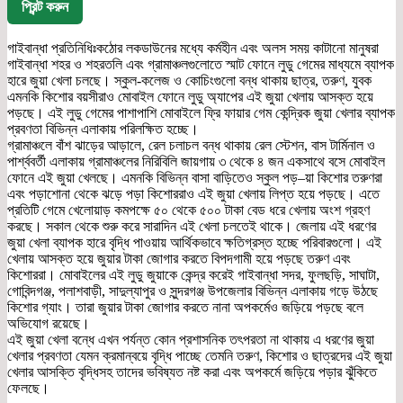
প্রিন্ট করুন
গাইবান্ধা প্রতিনিধিঃকঠোর লকডাউনের মধ্যে কর্মহীন এবং অলস সময় কাটানো মানুষরা
গাইবান্ধা শহর ও শহরতলি এবং গ্রামাঞ্চলগুলোতে স্মাট ফোনে লুডু গেমের মাধ্যমে ব্যাপক
হারে জুয়া খেলা চলছে। স্কুল-কলেজ ও কোচিংগুলো বন্ধ থাকায় ছাত্র, তরুণ, যুবক
এমনকি কিশোর বয়সীরাও মোবাইল ফোনে লুডু অ্যাপের এই জুয়া খেলায় আসক্ত হয়ে
পড়ছে। এই লুডু গেমের পাশাপাশি মোবাইলে ফ্রি ফায়ার গেম কেন্দ্রিক জুয়া খেলার ব্যাপক
প্রবণতা বিভিন্ন এলাকায় পরিলক্ষিত হচ্ছে।
গ্রামাঞ্চলে বাঁশ ঝাড়ের আড়ালে, রেল চলাচল বন্ধ থাকায় রেল স্টেশন, বাস টার্মিনাল ও
পার্শ্ববর্তী এলাকায় গ্রামাঞ্চলের নিরিবিলি জায়গায় ৩ থেকে ৪ জন একসাথে বসে মোবাইল
ফোনে এই জুয়া খেলছে। এমনকি বিভিন্ন বাসা বাড়িতেও স্কুল পড়–য়া কিশোর তরুণরা
এবং পড়াশোনা থেকে ঝড়ে পড়া কিশোররাও এই জুয়া খেলায় লিপ্ত হয়ে পড়ছে। এতে
প্রতিটি গেমে খেলোয়াড় কমপক্ষে ৫০ থেকে ৫০০ টাকা বেড ধরে খেলায় অংশ গ্রহণ
করছে। সকাল থেকে শুরু করে সারাদিন এই খেলা চলতেই থাকে। জেলায় এই ধরণের
জুয়া খেলা ব্যাপক হারে বৃদ্ধি পাওয়ায় আর্থিকভাবে ক্ষতিগ্রস্ত হচ্ছে পরিবারগুলো। এই
খেলায় আসক্ত হয়ে জুয়ার টাকা জোগার করতে বিপদগামী হয়ে পড়ছে তরুণ এবং
কিশোররা। মোবাইলের এই লুডু জুয়াকে কেন্দ্র করেই গাইবান্ধা সদর, ফুলছড়ি, সাঘাটা,
গোবিন্দগঞ্জ, পলাশবাড়ী, সাদুল্যাপুর ও সুন্দরগঞ্জ উপজেলার বিভিন্ন এলাকায় গড়ে উঠছে
কিশোর গ্যাং। তারা জুয়ার টাকা জোগার করতে নানা অপকর্মেও জড়িয়ে পড়ছে বলে
অভিযোগ রয়েছে।
এই জুয়া খেলা বন্ধে এখন পর্যন্ত কোন প্রশাসনিক তৎপরতা না থাকায় এ ধরণের জুয়া
খেলার প্রবণতা যেমন ক্রমান্বয়ে বৃদ্ধি পাচ্ছে তেমনি তরুণ, কিশোর ও ছাত্রদের এই জুয়া
খেলার আসক্তি বৃদ্ধিসহ তাদের ভবিষ্যত নষ্ট করা এবং অপকর্মে জড়িয়ে পড়ার ঝুঁকিতে
ফেলছে।