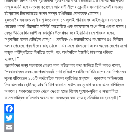
মোঃবিলাল উদ্দিন,বিশেষ প্রতিনিধিঃ প্রবাসীদের কারণে মহামারীতেও দেশের পরিস্থিতি
নাজুক হয়নি বলে মন্তব্য করেছেন আওয়ামী লীগের কেন্দ্রীয় সভাপতিমণ্ডলীর সদস্য
চট্টগ্রামের মিরসরাইয়ের সংসদ সদস্য ইঞ্জিনিয়ার মোশাররফ হোসেন।
যুক্তরাষ্ট্র সফররত এ বীর মুক্তিযোদ্ধা ১০ জুলাই শনিবার লং আইল্যান্ডের সানকেন
মেডোজ পার্কে ‘মিরসরাই সমিতি’ আয়োজিত এক বনভোজনে অংশ নিয়ে একথা বলেন।
বেলুন উড়িয়ে দিনব্যাপী এ কর্মসূচির উদ্বোধন করে ইঞ্জিনিয়ার মোশাররফ বলেন,
“প্রবাসীরা হলেন রেমিটেন্স যোদ্ধা। কোভিড-১৯ মহামারীতেও বাংলাদেশ ৪৫ বিলিয়ন
ডলার পেয়েছে প্রবাসীদের কাছ থেকে। এর ফলে বাংলাদেশ আরও অনেক দেশের মতো
নাজুক পরিস্থিতিতে নিপতিত হয়নি, বরং অর্থনৈতিক ইমার্জিং টাইগারে পরিণত
হয়েছে।”
প্রবাসীদের জন্য সরকারের নেওয়া নানা পরিকল্পনার কথা জানিয়ে তিনি আরও বলেন,
“প্রবাসবান্ধব সরকারের প্রধানমন্ত্রী শেখ হাসিনা প্রবাসীদের বিনিয়োগের নয়া দিগন্তের
সূচনা ঘটিয়েছেন ১০১টি অর্থনৈতিক অঞ্চল প্রতিষ্ঠার মাধ্যমে। প্রবাসের অভিজ্ঞতায়
নিজ এলাকায় ছোট-বড়-মাঝারি শিল্প কারখানা স্থাপনের সুযোগ রয়েছে এসব বাণিজ্যিক
অঞ্চলে। সরকারের তরফ থেকে দেওয়া হচ্ছে বিশেষ সুযোগ-সুবিধা ও সহযোগিতা।
আমলাতান্ত্রিক জটিলতার অবসানেও অবলম্বন করা হয়েছে মনিটরিংয়ের ব্যবস্থা।”
Facebook
Twitter