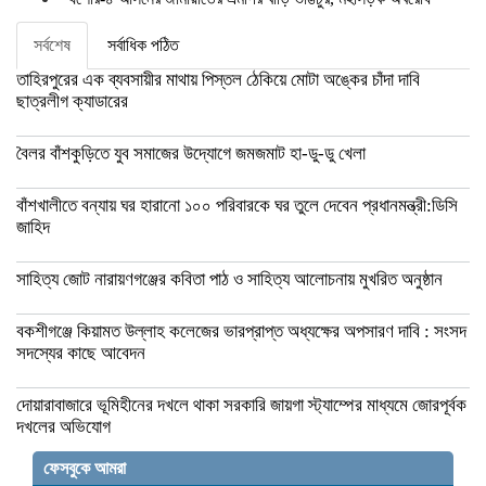
সর্বশেষ
সর্বাধিক পঠিত
তাহিরপুরের এক ব্যবসায়ীর মাথায় পিস্তল ঠেকিয়ে মোটা অঙ্কের চাঁদা দাবি
ছাত্রলীগ ক্যাডারের
বৈলর বাঁশকুড়িতে যুব সমাজের উদ্যোগে জমজমাট হা-ডু-ডু খেলা
বাঁশখালীতে বন্যায় ঘর হারানো ১০০ পরিবারকে ঘর তুলে দেবেন প্রধানমন্ত্রী:ডিসি
জাহিদ
সাহিত্য জোট নারায়ণগঞ্জের কবিতা পাঠ ও সাহিত্য আলোচনায় মুখরিত অনুষ্ঠান
বকশীগঞ্জে কিয়ামত উল্লাহ কলেজের ভারপ্রাপ্ত অধ্যক্ষের অপসারণ দাবি : সংসদ
সদস্যের কাছে আবেদন
দোয়ারাবাজারে ভূমিহীনের দখলে থাকা সরকারি জায়গা স্ট্যাম্পের মাধ্যমে জোরপূর্বক
দখলের অভিযোগ
ফেসবুকে আমরা
বকশীগঞ্জে উপজেলা পরিষদ অডিটোরিয়াম উদ্বোধন