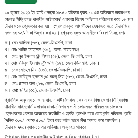
১০ জুলাই ২০২১ ইং তারিখ সন্ধ্যা ১৮:৫০ ঘটিকায় র‌্যাব-১১ এর অভিযানে নারায়ণগঞ্জ
জেলার সিদ্ধিরগঞ্জ থানাধীন সাইনবোর্ড এলাকায় বিশেষ অভিযান পরিচালনা করে ০৮ জন
চাঁদাবাজকে গ্রেফতার করা হয়। গ্রেফতারকৃত আসামীদের হেফাজত হতে চাঁদাবাজির
নগদ ৬৪০০/- টাকা উদ্ধার করা হয়। গ্রেফতারকৃত আসামীদের বিবরণ নি¤œরূপঃ
ক। মোঃ আতিক (৩৫), জেলা-ডিএমপি, ঢাকা।
খ। মোঃ শামীম আহম্মেদ (৩১), জেলা- নারায়ণগঞ্জ।
গ। মোঃ নুর ইসলাম @ লিসন (২৮), জেলা-ডিএমপি, ঢাকা।
ঘ। মোঃ রকিবুল ইসলাম @ অভি (১৯), জেলা-ডিএমপি, ঢাকা।
ঙ। মোঃ সোহেল মিয়া (৩৬), জেলা-ডিএমপি, ঢাকা।
চ। মোঃ আরিফুল ইসলাম @ মজনু মিয়া (৩৮), জেলা-ডিএমপি, ঢাকা।
ছ। মোঃ রাসেল রানা (২৬, জেলা-ডিএমপি, ঢাকা।
জ। মোঃ জহির (৩৫), জেলা-ডিএমপি, ঢাকা।
প্রাথমিক অনুসন্ধানে জানা যায়, একটি চাঁদাবাজ চক্র নারায়ণগঞ্জ জেলার সিদ্ধিরগঞ্জ
থানাধীন সাইনবোর্ড এলাকায় ঢাকা-চট্রগ্রাম গামী চলাচলরত পরিবহনের চালক ও
হেলপারদের গুরুতর আঘাতের ভয়ভীতি ও হুমকি প্রদর্শন করে জোরপূর্বক পরিবহন প্রতি
দৈনিক ৩০০/- থেকে ৫০০/- টাকা করে অবৈধভাবে চাঁদা আদায় করে আসছিল।
চাঁদাবাজ দমনে র‌্যাব-১১ এর অভিযানে অব্যাহত থাকবে।
উপরোক্ত বিষয়ে প্রযোজনীয় আইনানুগ কার্যক্রম প্রক্রিয়াধীন।