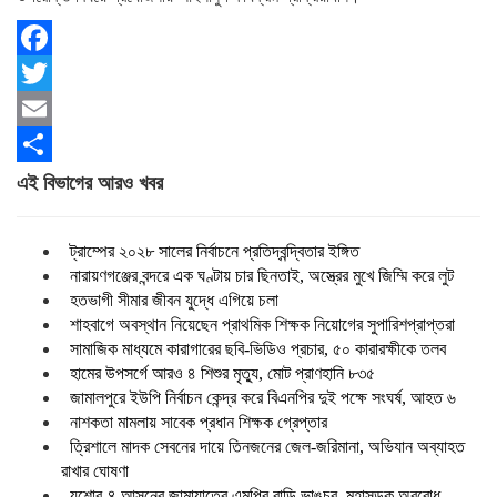
Facebook
Twitter
Email
Share
এই বিভাগের আরও খবর
ট্রাম্পের ২০২৮ সালের নির্বাচনে প্রতিদ্বন্দ্বিতার ইঙ্গিত
নারায়ণগঞ্জের বন্দরে এক ঘণ্টায় চার ছিনতাই, অস্ত্রের মুখে জিম্মি করে লুট
হতভাগী সীমার জীবন যুদ্ধে এগিয়ে চলা
শাহবাগে অবস্থান নিয়েছেন প্রাথমিক শিক্ষক নিয়োগের সুপারিশপ্রাপ্তরা
সামাজিক মাধ্যমে কারাগারের ছবি-ভিডিও প্রচার, ৫০ কারারক্ষীকে তলব
হামের উপসর্গে আরও ৪ শিশুর মৃত্যু, মোট প্রাণহানি ৮৩৫
জামালপুরে ইউপি নির্বাচন কেন্দ্র করে বিএনপির দুই পক্ষে সংঘর্ষ, আহত ৬
নাশকতা মামলায় সাবেক প্রধান শিক্ষক গ্রেপ্তার
ত্রিশালে মাদক সেবনের দায়ে তিনজনের জেল-জরিমানা, অভিযান অব্যাহত
রাখার ঘোষণা
যশোর-৪ আসনের জামায়াতের এমপির বাড়ি ভাঙচুর, মহাসড়ক অবরোধ