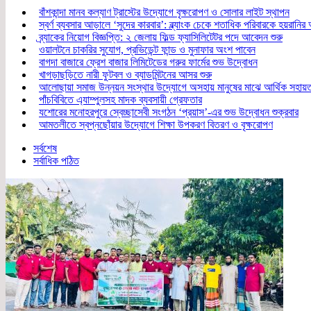
বাঁশকান্দা মানব কল্যাণ ট্রাস্টের উদ্যোগে বৃক্ষরোপণ ও সোলার লাইট স্থাপন
স্বর্ণ ব্যবসার আড়ালে ‘সুদের কারবার’: ব্ল্যাংক চেকে শতাধিক পরিবারকে হয়রানি
ব্র্যাকের নিয়োগ বিজ্ঞপ্তি: ২ জেলায় ফিল্ড ফ্যাসিলিটেটর পদে আবেদন শুরু
ওয়ালটনে চাকরির সুযোগ, প্রভিডেন্ট ফান্ড ও মুনাফার অংশ পাবেন
বাগদা বাজারে ফ্রেশ বাজার লিমিটেডের গরুর ফার্মের শুভ উদ্বোধন
খাগড়াছড়িতে নারী ফুটবল ও ব্যাডমিন্টনের আসর শুরু
আলোছায়া সমাজ উন্নয়ন সংস্থার উদ্যোগে অসহায় মানুষের মাঝে আর্থিক সহায়
পাঁচবিবিতে এ্যাম্পুলসহ মাদক ব্যবসায়ী গ্রেফতার
যশোরের মনোহরপুরে স্বেচ্ছাসেবী সংগঠন ‘প্রয়াস’-এর শুভ উদ্বোধন শুক্রবার
আমতলীতে স্বপ্নছোঁয়ার উদ্যোগে শিক্ষা উপকরণ বিতরণ ও বৃক্ষরোপণ
সর্বশেষ
সর্বাধিক পঠিত