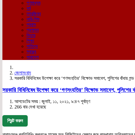
গণমাধ্যম
ধর্ম
নগরজিবন
নারি-শিশু
প্রবাস
প্রশাসন
ফিচার
শিক্ষা
সাহিত্য
স্বাস্থ্য
সারাদেশ
জেলাসংবাদ
সরকারি বিধিনিষেধ উপেক্ষা করে ‘গণসংহতির’ বিক্ষোভ সমাবেশ, পুলিশের বাঁধায় পন্ড
সরকারি বিধিনিষেধ উপেক্ষা করে ‘গণসংহতির’ বিক্ষোভ সমাবেশ, পুলিশের বাঁ
আপডেটের সময় : জুলাই, ১১, ২০২১, ৯:৪৭ পূর্বাহ্ণ
266 বার দেখা হয়েছে
প্রিন্ট করুন
নারায়ণগঞ্জ প্রতিনিধিঃ রুপগঞ্জে হাসেম ফুড লিমিটেডের সেজান জুস কারখানায় অগ্নিকান্ডের