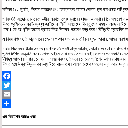
শনিবার (১০ জুলাই) বিকালে নারায়ণগঞ্জ প্রেসক্লাবের সামনে সেজান জুস কারখানায় অগ্ন
গণসংহতি আন্দোলনের নেতা কর্মীরা প্রথমে প্রেসক্লাবের সামনে অবস্থান নিয়ে সমাবেশ শ
নিহত শ্রমিকদের প্রতি শ্রদ্ধা জানিয়ে ৫ মিনিট সময় দেয় কিন্তু সেই সময়টা কাজে লাগিয়
পড়ে।এরপরে পুলিশ তাদের ব্যানার নিয়ে বিক্ষোভ সমাবেশ বন্ধ করে পরিস্থিতি স্বাভাবিক
এ বিষয় গণসংহতি আন্দোলনের জেলার প্রধান সমন্বয়ক তরিকুল সুজন জানান, আমরা প্রশাসনের
নারায়ণগঞ্জ সদর থানার তদন্ত (অপারেশন) কাজী মাসুদ জানান, মহামারি করোনায় সারাদেশে
পুলিশ লিখিত অনুমতি পত্র দেখতে চাইলে তারা দেখাতে পারে নাই।এরপরে গনসংহতির নেতার
নিষিদ্ধ আপনারা এবার চলে যান, এসময় গনসংহতি দলের নেতারা পুলিশের কথার তোয়াক্কা না
লিপ্ত হয়ে উস্কানিমূলক বক্তব্য দিতে থাকে তখন আমরা তাদের সমাবেস বন্ধ করার জন্য তাদ
Facebook
Twitter
Email
Share
এই বিভাগের আরও খবর