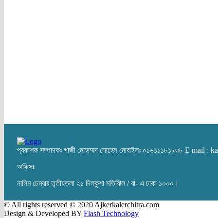
প্রকাশক সম্পাদকঃ গাজী মোহাম্মদ সোহেল মোবাইলঃ ০১৬১১১৮১৮৩৮ E mail :
অফিসঃ
নাসিম চেম্বার তৃতীয়তলা ২১ দিলকুশা মতিঝিল / বা- এ ঢাকা ১০০০।
© All rights reserved © 2020 Ajkerkalerchitra.com
Design & Developed BY
Flash Technology