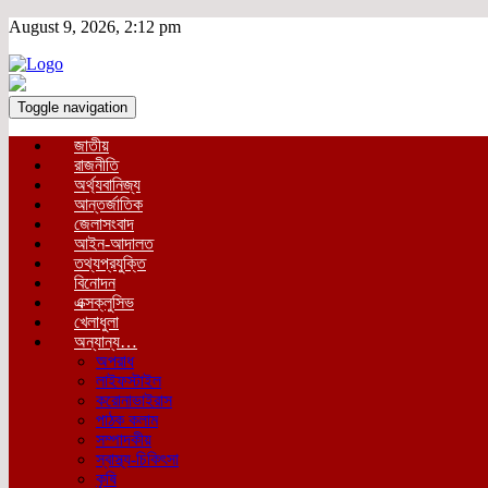
August 9, 2026, 2:12 pm
Toggle navigation
জাতীয়
রাজনীতি
অর্থ্যবানিজ্য
আন্তর্জাতিক
জেলাসংবাদ
আইন-আদালত
তথ্যপ্রযুক্তি
বিনোদন
এক্সক্লুসিভ
খেলাধুলা
অন্যান্য…
অপরাধ
লাইফস্টাইল
করোনাভাইরাস
পাঠক কলাম
সম্পাদকীয়
স্বাস্থ্য-চিকিৎসা
কৃষি