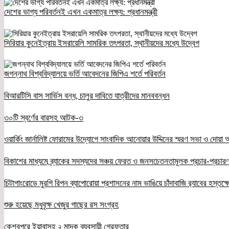
দেশের ভাগ্য পরিবর্তনই এখন একমাত্র লক্ষ্য: প্রধানমন্ত্রী
সিরিয়ার কুনেইত্রায় ইসরায়েলি সামরিক তৎপরতা, স্থানীয়দের মধ্যে উদ্বেগ
জগন্নাথ বিশ্ববিদ্যালয়ে ভর্তি আবেদনের জিপিএ শর্তে পরিবর্তন
বিআরটিসি বাস সার্ভিস বন্ধ, চালুর দাবিতে যাত্রীদের মানববন্ধন
৩০টি স্বর্ণের বারসহ আটক-৩
ওয়ার্কিং জার্নালিষ্ট ফোরামের উদ্যোগে সাংবাদিক আনোয়ার উদ্দিনের স্মরণ সভা ও দোয়া অন
বিকাশের মাধ্যমে ব্র্যাকের সদস্যদের সঞ্চয় ফেরত ও জনসচেতনতামূলক প্রচার-প্রচারণ
চিটাগাংরোডে মুরগি রিপন ব্যাপোরোয়া প্রশাসনের নাম ভাঙিয়ে চাঁদাবাজি র‌্যাবের হস্তক্
শুরু হয়েছে মধুবৃক্ষ খেজুর গাছের রস সংগ্রহ
কেশবপুরে ইয়াবাসহ ২ মাদক ব্যবসায়ী গ্রেফতার