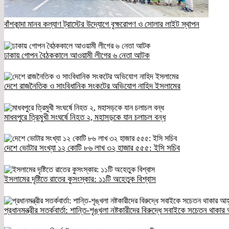
বাঁশকান্দা মানব কল্যাণ ট্রাস্টের উদ্যোগে বৃক্ষরোপণ ও সোলার লাইট স্থাপন
ঢাকায় গোপন বৈঠককালে আওয়ামী লীগের ৬ নেতা আটক
দেশে রাজনৈতিক ও সাংবিধানিক সংকটের অভিযোগ নাহিদ ইসলামের
মাধবপুরে ত্রিমুখী সংঘর্ষে নিহত ২, মহাসড়কে যান চলাচল বন্ধ
দেশে ভোটার সংখ্যা ১২ কোটি ৮৬ লাখ ৩২ হাজার ৫৫৫: ইসি সচিব
ইসলামের দৃষ্টিতে রাতের কুসংস্কার: ১১টি অহেতুক বিশ্বাস
প্রধানমন্ত্রীর সতর্কবার্তা: শান্তি-শৃঙ্খলা নষ্টকারীদের বিরুদ্ধে সবাইকে সচেতন থাকার