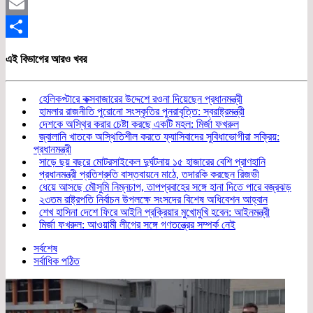
Twitter
Email
Share
এই বিভাগের আরও খবর
হেলিকপ্টারে কক্সবাজারের উদ্দেশে রওনা দিয়েছেন প্রধানমন্ত্রী
হামলার রাজনীতি পুরোনো সংস্কৃতির পুনরাবৃত্তি: স্বরাষ্ট্রমন্ত্রী
দেশকে অস্থির করার চেষ্টা করছে একটি মহল: মির্জা ফখরুল
জ্বালানি খাতকে অস্থিতিশীল করতে ফ্যাসিবাদের সুবিধাভোগীরা সক্রিয়:
প্রধানমন্ত্রী
সাড়ে ছয় বছরে মোটরসাইকেল দুর্ঘটনায় ১৫ হাজারের বেশি প্রাণহানি
প্রধানমন্ত্রী প্রতিশ্রুতি বাস্তবায়নে মাঠে, তদারকি করছেন রিজভী
ধেয়ে আসছে মৌসুমি নিম্নচাপ, তাপপ্রবাহের সঙ্গে হানা দিতে পারে বজ্রঝড়
২৩তম রাষ্ট্রপতি নির্বাচন উপলক্ষে সংসদের বিশেষ অধিবেশন আহ্বান
শেখ হাসিনা দেশে ফিরে আইনি প্রক্রিয়ার মুখোমুখি হবেন: আইনমন্ত্রী
মির্জা ফখরুল: আওয়ামী লীগের সঙ্গে গণতন্ত্রের সম্পর্ক নেই
সর্বশেষ
সর্বাধিক পঠিত