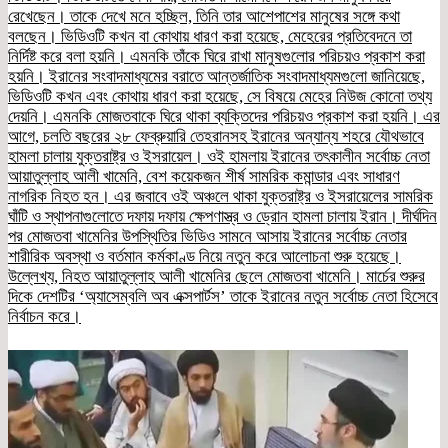
রেখেছেন। তাকে দেখে মনে হচ্ছিল, তিনি তার আশেপাশের মানুষের সঙ্গে কথা
বলছেন। ভিডিওটি কখন বা কোথায় ধারণ করা হয়েছে, মেহেরের প্রতিবেদনে তা
নির্দিষ্ট করে বলা হয়নি। এমনকি তাঁকে ঘিরে রাখা মানুষগুলোর পরিচয়ও প্রকাশ করা
হয়নি। ইরানের সংবাদমাধ্যমের বরাতে আন্তর্জাতিক সংবাদমাধ্যমগুলো জানিয়েছে,
ভিডিওটি কখন এবং কোথায় ধারণ করা হয়েছে, সে বিষয়ে মেহের নিউজ কোনো তথ্য
দেয়নি। এমনকি মোজতবাকে ঘিরে থাকা ব্যক্তিদের পরিচয়ও প্রকাশ করা হয়নি। এর
আগে, চলতি বছরের ২৮ ফেব্রুয়ারি তেহরানসহ ইরানের অন্যান্য শহরে যৌথভাবে
হামলা চালায় যুক্তরাষ্ট্র ও ইসরায়েল। ওই হামলায় ইরানের তৎকালীন সর্বোচ্চ নেতা
আয়াতুল্লাহ আলী খামেনি, বেশ কয়েকজন শীর্ষ সামরিক কমান্ডার এবং সাধারণ
নাগরিক নিহত হন। এর জবাবে ওই অঞ্চলে থাকা যুক্তরাষ্ট্র ও ইসরায়েলের সামরিক
ঘাঁটি ও স্থাপনাগুলোতে দফায় দফায় ক্ষেপণাস্ত্র ও ড্রোন হামলা চালায় ইরান। দীর্ঘদিন
পর মোজতবা খামেনির উপস্থিতির ভিডিও সামনে আসায় ইরানের সর্বোচ্চ নেতার
শারীরিক অবস্থা ও বর্তমান কর্মকাণ্ড নিয়ে নতুন করে আলোচনা শুরু হয়েছে।
উল্লেখ্য, নিহত আয়াতুল্লাহ আলী খামেনির ছেলে মোজতবা খামেনি। মার্চের শুরুর
দিকে দেশটির ‘অ্যাসেম্বলি অব এক্সপার্টস’ তাকে ইরানের নতুন সর্বোচ্চ নেতা হিসেবে
নির্বাচন করে।