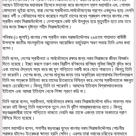
আছেন ইতিহাসের মহানায়ক হিসেবে মন্তব্য করে বাংলাদেশ ন্যাপ মহাসচিব এম. গোলাম
মোস্তফা ভুইয়া বলেন, যারা দেশের স্বাধীনতা-সার্বভৌমত্বের প্রশ্নে একচুলও ছাড় দেননি
বরংচ বর্গী ও বেনিয়াদের সাথে করেছেন লড়াই তাদের মধ্যে প্রজ্বল নক্ষত্র বাংলার শেষ
স্বাধীন নবাব সিরাজউদ্দৌলা। দেশপ্রেমে কেউ যদি উদ্বুদ্ধ হয়ে মৃত্যুহীন হতে চায় তবে
তার জন্য উজ্জল দৃষ্টান্ত শহীদ সিরাজউদ্দৌলা।
শনিবার (৩ জুলাই) বাংলার শেষ স্বাধীন নবাব সরাজউদ্দৌলার ২৬৪তম শাহাদাত বার্ষিকী
উপলক্ষে জাতীয় সাংস্কৃতিক আন্দোলন আয়োজিত ভার্চ্যুয়াল স্মরণ সভায় তিনি এসব কথা
বলেন।
তিনি বলেন, দেশের স্বাধীনতা ও সার্বভৌমত্ব রক্ষার জন্য নবাব সিরাজকে জীবন বিসর্জন
দিতে হয়েছে। ইচ্ছা করলে তরুণ নবাব ব্রিটিশ বণিকদের বাণিজ্য সুবিধা কিছুটা বৃদ্ধি করে
এবং তাদের ঔদ্ধত্য সহ্য করে বহু যুগ শান্তিতে নবাবী করে যেতে পারতেন। কিন্তু তিনি
তা করেননি। দেশের জন্য, দেশের মানুষের জন্য তার অকৃত্রিম ভালোবাসার নিদর্শনস্বরূপ
তিনি সব শত্রুকে চিহ্নিত করে তাদের চিতরতরে নিশ্চিহ্ন করে দেশের স্বাধীনতাকে মজবুত
করতে চেয়েছিলেন। কিন্তু তিনি তা পারেননি। আমদের ইতিহাস বিশ্বাসঘাতকতার
ইতিহাস এবং আমরা ইতিহাস থেকে শিক্ষা গ্রহণ করি না।
তিনি আরো বলেন, স্বাধীনতা, সার্বভৌমত্ব রক্ষায় নবাব সিরাজউদ্দৌলা যদিও সাফল্য লাভ
করেন নাই কিন্তু তিনি স্বদেশকে তুলে দেন নি বৃটিশ সাম্রাজ্যবাদের হাতে। কিন্তু
ষড়যন্ত্রকারীরা তাকে শান্তিতে থাকতে দেয়নি বরং তাকে এজন্য তাকে অকাতরে প্রাণ
বিলিয়ে দিতে হয়েছে।
ন্যাপ মহাসচিব বলেন, পলাশীর ষড়যন্ত্রে যুদ্ধে বাংলার নবাব সিরাজউদ্দৌলার শোচনীয়
পরাজয় ঘটলেও ইংরেজরা ক্ষান্ত হয়নি সেদিন। এরপর তারা নবাবের চরিত্রে নানাভাবে