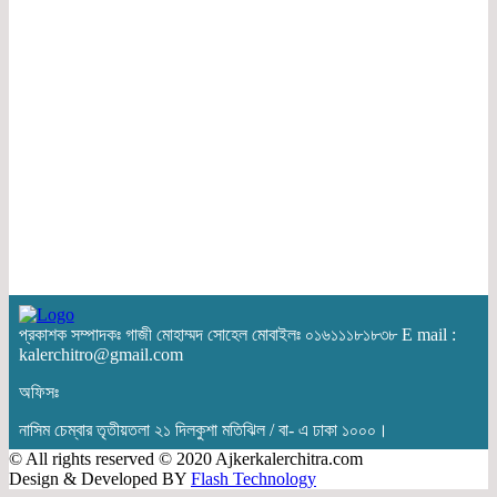
প্রকাশক সম্পাদকঃ গাজী মোহাম্মদ সোহেল মোবাইলঃ ০১৬১১১৮১৮৩৮ E mail :
kalerchitro@gmail.com
অফিসঃ
নাসিম চেম্বার তৃতীয়তলা ২১ দিলকুশা মতিঝিল / বা- এ ঢাকা ১০০০।
© All rights reserved © 2020 Ajkerkalerchitra.com
Design & Developed BY
Flash Technology