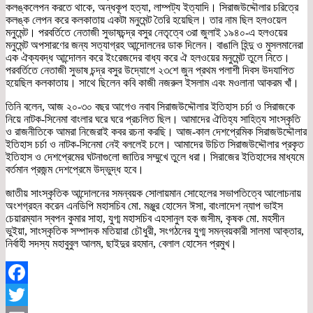
কলঙ্কলেপন করতে থাকে, অন্ধকূপ হত্যা, লাম্পট্য ইত্যাদি। সিরাজউদ্দৌলার চরিত্রে
কলঙ্ক লেপন করে কলকাতায় একটা মনুমেন্ট তৈরি হয়েছিল। তার নাম ছিল হলওয়েল
মনুমেন্ট। পরবর্তিতে নেতাজী সুভাষচন্দ্র বসুর নেতৃত্বে ৩রা জুলাই ১৯৪০-এ হলওয়ের
মনুমেন্ট অপসারণের জন্য সত্যাগ্রহ আন্দোলনের ডাক দিলেন। বাঙালি হিন্দু ও মুসলমানেরা
এক ঐক্যবদ্ধ আন্দোলন করে ইংরেজদের বাধ্য করে ঐ হলওয়ের মনুমেন্ট তুলে নিতে।
পরবর্তিতে নেতাজী সুভাষ চন্দ্র বসুর উদ্যোগে ২৩শে জুন প্রথম পলাশী দিবস উদযাপিত
হয়েছিল কলকাতায়। সাথে ছিলেন কবি কাজী নজরুল ইসলাম এবং মওলানা আকরম খাঁ।
তিনি বলেন, আজ ২০-৩০ বছর আগেও নবাব সিরাজউদ্দৌলার ইতিহাস চর্চা ও সিরাজকে
নিয়ে নাটক-সিনেমা বাংলার ঘরে ঘরে প্রচলিত ছিল। আমাদের ঐতিহ্য সাহিত্য সাংস্কৃতি
ও রাজনীতিকে আমরা নিজেরাই কবর রচনা করছি। আজ-কাল দেশপ্রেমিক সিরাজউদ্দৌলার
ইতিহাস চর্চা ও নাটক-সিনেমা নেই বললেই চলে। আমাদের উচিত সিরাজউদ্দৌলার প্রকৃত
ইতিহাস ও দেশপ্রেমের ঘটনাগুলো জাতির সম্মুখে তুলে ধরা। সিরাজের ইতিহাসের মাধ্যমে
বর্তমান প্রজন্ম দেশপ্রেমে উদ্ভুদ্ধ হবে।
জাতীয় সাংস্কৃতিক আন্দোলনের সমন্বয়ক সোলায়মান সোহেলের সভাপতিত্বে আলোচনায়
অংশগ্রহন করেন এনডিপি মহাসচিব মো. মঞ্জুর হোসেন ঈসা, বাংলাদেশ ন্যাপ ভাইস
চেয়ারম্যান স্বপন কুমার সাহা, যুগ্ম মহাসচিব এহসানুল হক জসীম, কৃষক মো. মহসীন
ভুইয়া, সাংস্কৃতিক সম্পাদক মতিয়ারা চৌধুরী, সংগঠনের যুগ্ম সমন্বয়কারী সালমা আক্তার,
নির্বাহী সদস্য মহাবুবুল আলম, ছাইদুর রহমান, বেলাল হোসেন প্রমুখ।
Facebook