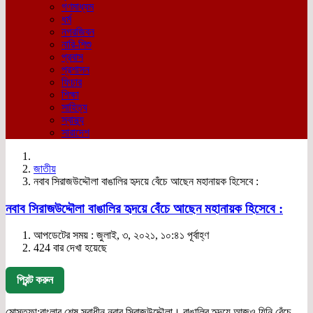
গণমাধ্যম
ধর্ম
নগরজিবন
নারি-শিশু
প্রবাস
প্রশাসন
ফিচার
শিক্ষা
সাহিত্য
স্বাস্থ্য
সারাদেশ
জাতীয়
নবাব সিরাজউদ্দৌলা বাঙালির হৃদয়ে বেঁচে আছেন মহানায়ক হিসেবে :
নবাব সিরাজউদ্দৌলা বাঙালির হৃদয়ে বেঁচে আছেন মহানায়ক হিসেবে :
আপডেটের সময় : জুলাই, ৩, ২০২১, ১০:৪১ পূর্বাহ্ণ
424 বার দেখা হয়েছে
প্রিন্ট করুন
মোস্তফা:বাংলার শেষ স্বাধীন নবাব সিরাজউদ্দৌলা। বাঙালির হৃদয়ে আজও যিনি বেঁচে