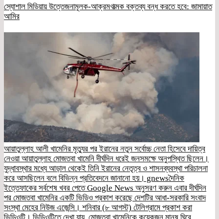
স্যোশাল মিডিয়ায় উত্তেজনামূলক-আক্রমণাত্মক বক্তব্য বন্ধ করতে হবে: জামায়াত
আমির
আয়াতুল্লাহ আলী খামেনির মৃত্যুর পর ইরানের নতুন সর্বোচ্চ নেতা হিসেবে দায়িত্ব
নেওয়া আয়াতুল্লাহ মোজতবা খামেনি দীর্ঘদিন ধরেই জনসমক্ষে অনুপস্থিত ছিলেন।
যুদ্ধাবস্থার মধ্যে আড়াল থেকেই তিনি ইরানের নেতৃত্ব ও শাসনব্যবস্থা পরিচালনা
করে আসছিলেন বলে বিভিন্ন প্রতিবেদনে জানানো হয়। gnewsদৈনিক
ইত্তেফাকের সর্বশেষ খবর পেতে Google News অনুসরণ করুন এবার দীর্ঘদিন
পর মোজতবা খামেনির একটি ভিডিও প্রকাশ করেছে দেশটির আধা-সরকারি সংবাদ
সংস্থা মেহের নিউজ এজেন্সি। শনিবার (৮ আগস্ট) টেলিগ্রামে প্রকাশ করা
ভিডিওটি। ভিডিওটিতে দেখা যায়, মোজতবা খামেনিকে কয়েকজন মানুষ ঘিরে