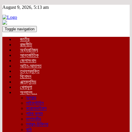
August 9, 2026, 5:13 am
Toggle navigation
জাতীয়
রাজনীতি
অর্থ্যবানিজ্য
আন্তর্জাতিক
জেলাসংবাদ
আইন-আদালত
তথ্যপ্রযুক্তি
বিনোদন
এক্সক্লুসিভ
খেলাধুলা
অন্যান্য…
অপরাধ
লাইফস্টাইল
করোনাভাইরাস
পাঠক কলাম
সম্পাদকীয়
স্বাস্থ্য-চিকিৎসা
কৃষি